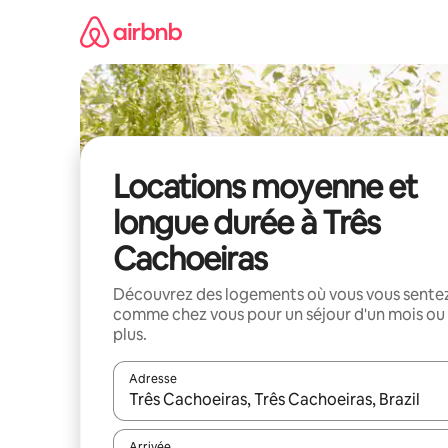
Aller
directement
au
contenu
Locations moyenne et
longue durée à Três
Cachoeiras
Découvrez des logements où vous vous sente
comme chez vous pour un séjour d'un mois ou
plus.
Adresse
Lorsque les résultats s'affichent, utilisez les flèc
Arrivée