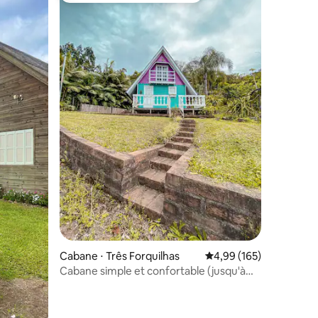
ntaires : 4,77 sur 5
Cabane ⋅ Três Forquilhas
Évaluation moyenne sur
4,99 (165)
Cabane simple et confortable (jusqu'à
6 fois sans intérêts)