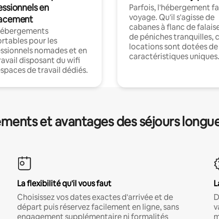
essionnels en
Parfois, l'hébergement fai
voyage. Qu'il s'agisse de
acement
cabanes à flanc de falais
hébergements
de péniches tranquilles, 
rtables pour les
locations sont dotées de
ssionnels nomades et en
caractéristiques uniques
ravail disposant du wifi
espaces de travail dédiés.
ments et avantages des séjours longu
La flexibilité qu'il vous faut
L
Choisissez vos dates exactes d'arrivée et de
D
départ puis réservez facilement en ligne, sans
v
engagement supplémentaire ni formalités
m