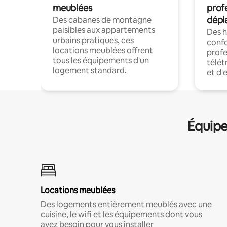
meublées
prof
dépl
Des cabanes de montagne
paisibles aux appartements
Des 
urbains pratiques, ces
confo
locations meublées offrent
profe
tous les équipements d'un
télét
logement standard.
et d'
Équipe
Locations meublées
Des logements entièrement meublés avec une
cuisine, le wifi et les équipements dont vous
avez besoin pour vous installer