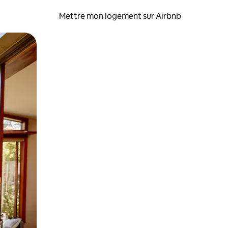
Mettre mon logement sur Airbnb
sant glisser.