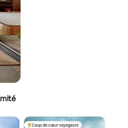
imité
Coup de cœur voyageurs
lus appréciés
Coups de cœur voyageurs les plus appréciés