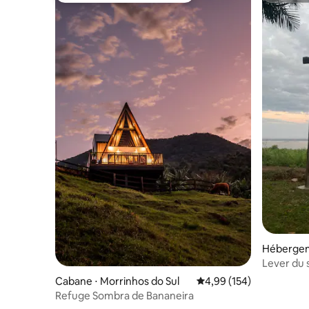
Hébergem
ras
Lever du s
Bela Vista
Cabane ⋅ Morrinhos do Sul
Évaluation moyenne sur 
4,99 (154)
Refuge Sombra de Bananeira