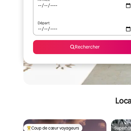
Départ
Rechercher
Loca
Coup de cœur voyageurs
Superhô
Coups de cœur voyageurs les plus appréciés
Superhô