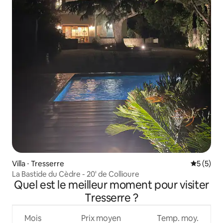
Villa ⋅ Tresserre
Évaluatio
5 (5)
La Bastide du Cèdre - 20' de Collioure
Quel est le meilleur moment pour visiter
Tresserre ?
Mois
Prix moyen
Temp. moy.