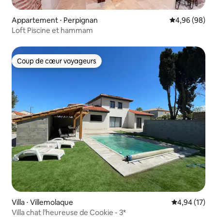
Appartement ⋅ Perpignan
Évaluation mo
4,96 (98)
Loft Piscine et hammam
Coup de cœur voyageurs
Coup de cœur voyageurs
Villa ⋅ Villemolaque
Évaluation mo
4,94 (17)
Villa chat l’heureuse de Cookie - 3*