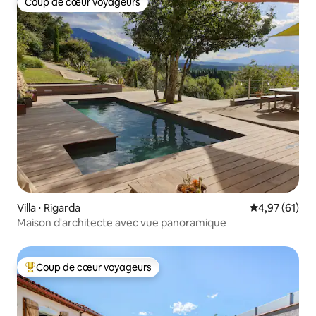
Coup de cœur voyageurs
Coup de cœur voyageurs
Villa ⋅ Rigarda
Évaluation mo
4,97 (61)
Maison d'architecte avec vue panoramique
Coup de cœur voyageurs
Coups de cœur voyageurs les plus appréciés