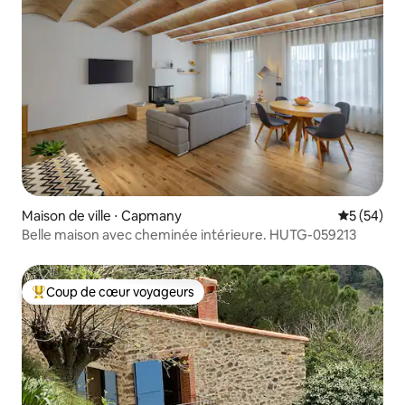
Maison de ville ⋅ Capmany
Évaluation
5 (54)
Belle maison avec cheminée intérieure. HUTG-059213
Coup de cœur voyageurs
Coups de cœur voyageurs les plus appréciés