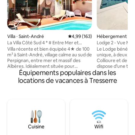
Villa ⋅ Saint-André
Évaluation moyenne sur la base 
4,99 (163)
Hébergement ⋅ Co
La Villa Côté Sud 4 * # Entre Mer et
Lodge 2 - Vue Mer
Montagne #
privée
Villa récente et bien équipée 4★ de 100
Le Lodge bénéfic
m² à Saint-André, village calme au sud de
unique, à deux pas
Perpignan, entre mer et massif des
Collioure et de se
Albères. Idéalement située pour
dispose d’une terr
Équipements populaires dans les
découvrir notre région, à 10 min des
privative à débord
plages, 15 min de Collioure et 30 min de
offrant un cadre i
locations de vacances à Tresserre
l’Espagne. Capacité 6 personnes, 3
en toute intimité.
chambres confortables, une salle de
vue imprenable sur
bain et une salle d’eau, climatisation, wifi
montagnes, ainsi q
rapide, parking privé. Terrasse équipée
clocher de Collio
pour repas et détente et piscine
emblématiques de 
privative sécurisée. Commerces et
Lodge bénéficie d’
activités à proximité, quartier résidentiel
extérieur gratuit 
calme.
recharge.
Cuisine
Wifi