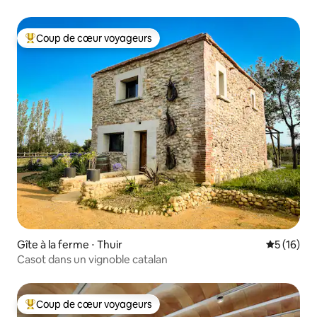
Coup de cœur voyageurs
Coups de cœur voyageurs les plus appréciés
Gîte à la ferme ⋅ Thuir
Évaluation
5 (16)
Casot dans un vignoble catalan
Coup de cœur voyageurs
Coups de cœur voyageurs les plus appréciés