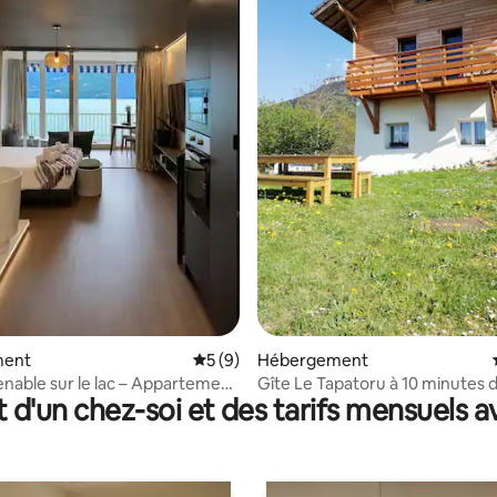
r la base de 17 commentaires : 4,76 sur 5
ment
Évaluation moyenne sur la base de 9 co
5 (9)
Hébergement
nable sur le lac – Appartement
Gîte Le Tapatoru à 10 minutes d
t d'un chez-soi et des tarifs mensuels 
Bains