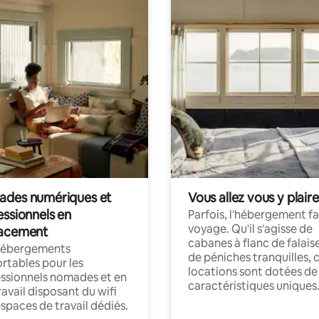
des numériques et
Vous allez vous y plaire
essionnels en
Parfois, l'hébergement fai
voyage. Qu'il s'agisse de
acement
cabanes à flanc de falais
hébergements
de péniches tranquilles, 
rtables pour les
locations sont dotées de
ssionnels nomades et en
caractéristiques uniques
ravail disposant du wifi
espaces de travail dédiés.