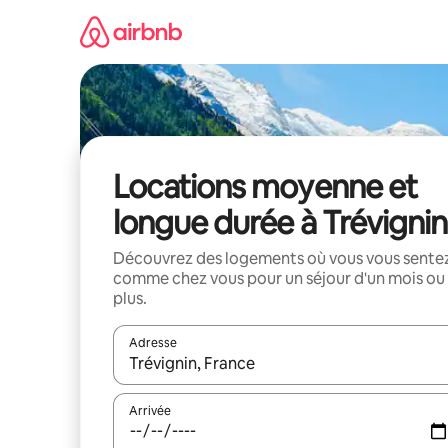
Aller
directement
au
contenu
Locations moyenne et
longue durée à Trévignin
Découvrez des logements où vous vous sente
comme chez vous pour un séjour d'un mois ou
plus.
Adresse
Lorsque les résultats s'affichent, utilisez les flèc
Arrivée