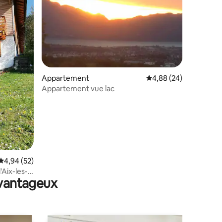
Appartement
Évaluation moyenne su
4,88 (24)
Appartement vue lac
mmentaires : 5 sur 5
Évaluation moyenne sur la base de 52 commentaires : 4,94 sur 5
4,94 (52)
'Aix-les-
avantageux