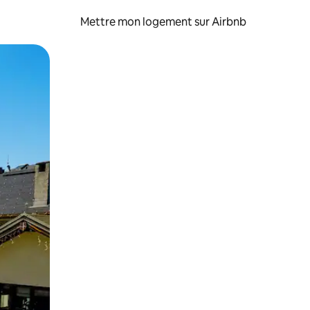
Mettre mon logement sur Airbnb
sant glisser.