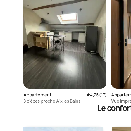
Appartement
Évaluation moyenne su
4,76 (17)
Apparte
3 pièces proche Aix les Bains
Vue impre
Le confor
moderne