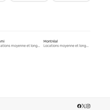
ami
Montréal
Locations moyenne et longue durée
Locations moyenne et longue durée