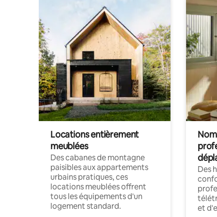
Locations entièrement
Noma
meublées
prof
dépl
Des cabanes de montagne
paisibles aux appartements
Des 
urbains pratiques, ces
confo
locations meublées offrent
profe
tous les équipements d'un
télét
logement standard.
et d'