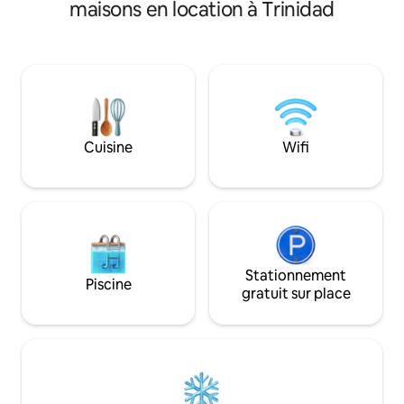
Del Sol est une a
maisons en location à Trinidad
coloniale entière
dans le centre hist
seulement 3 minute
Mayor, de la Casa 
marché artisanal. Nous sommes
également proprié
la Valle de los Ing
l’Unesco. #IMPORTANT##DANS LA
Cuisine
Wifi
MAISON il y a INTE
avec nauta plus
Stationnement
Piscine
gratuit sur place