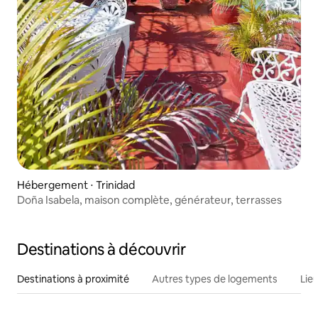
Hébergement ⋅ Trinidad
Doña Isabela, maison complète, générateur, terrasses
Destinations à découvrir
Destinations à proximité
Autres types de logements
Lie