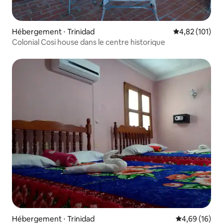
Hébergement ⋅ Trinidad
Évaluation moy
4,82 (101)
Colonial Cosi house dans le centre historique
Hébergement ⋅ Trinidad
Évaluation mo
4,69 (16)