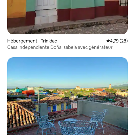
Hébergement ⋅ Trinidad
Évaluation mo
4,79 (28)
Casa Independiente Doña Isabela avec générateur.