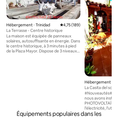
Hébergement ⋅ Trinidad
Évaluation moyenne sur la base 
4,75 (189)
La Terrasse - Centre historique
La maison est équipée de panneaux
solaires, autosuffisante en énergie. Dans
le centre historique, à 3 minutes à pied
de la Plaza Mayor. Dispose de 3 niveaux :
un salon avec un réfrigérateur et un
congélateur, des escaliers qui mènent à
une mezzanine avec un lit double,
climatisation et ventilateur et une salle
de bain. À l'étage, la chambre avec lit
double et un lit simple, climatisation et
Hébergement ⋅ Tr
un ventilateur et une salle de bain. Petite
La Casita del sol Wi-Fi 
terrasse, cuisine, un espace pour
solaire
#Nouveautés# à par
profiter de délicieux petits déjeuners.
nous avons instal
Sur le toit, une grande terrasse
PHOTOVOLTAÏQUE 
panoramique avec une vue magnifique.
l’électricité, l’util
WI-FI GRATUIT
Équipements populaires dans les
et l’eau chaude en tout