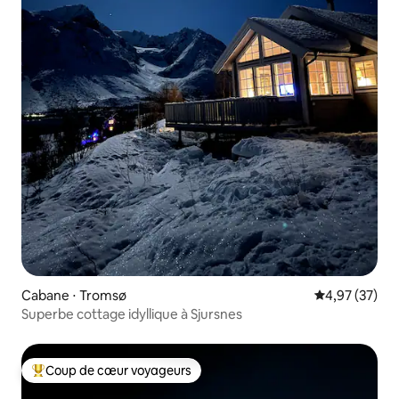
Cabane ⋅ Tromsø
Évaluation mo
4,97 (37)
Superbe cottage idyllique à Sjursnes
Coup de cœur voyageurs
Coups de cœur voyageurs les plus appréciés