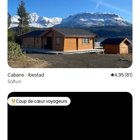
Cabane ⋅ Ibestad
Évaluation mo
4,95 (81)
Soltun
Coup de cœur voyageurs
Coups de cœur voyageurs les plus appréciés