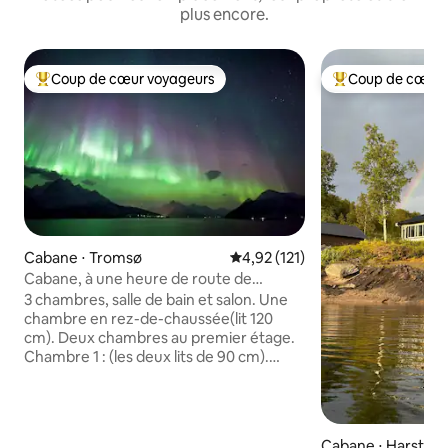
plus encore.
Coup de cœur voyageurs
Coup de cœur 
Coups de cœur voyageurs les plus appréciés
Coups de cœur vo
Cabane ⋅ Tromsø
Évaluation moyenne sur la base 
4,92 (121)
Cabane, à une heure de route de
Tromsø
3 chambres, salle de bain et salon. Une
chambre en rez-de-chaussée(lit 120
cm). Deux chambres au premier étage.
Chambre 1 : (les deux lits de 90 cm).
Chambre 2 : (un lit 150 cm, un 90 cm, un
75 cm). Chauffage au sol dans la salle de
bain et le salon. Tout type de chauffage
est inclus dans le loyer. La région sous
Cabane ⋅ Harstad