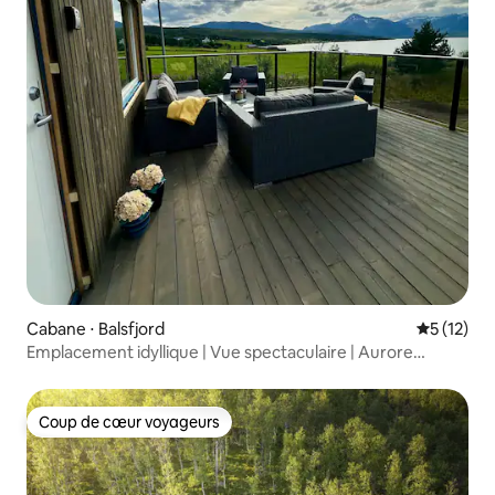
Cabane ⋅ Balsfjord
Évaluation
5 (12)
Emplacement idyllique | Vue spectaculaire | Aurore
boréale
Coup de cœur voyageurs
Coup de cœur voyageurs