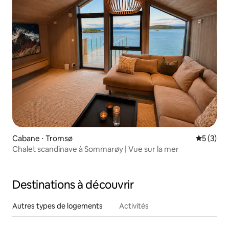
Cabane ⋅ Tromsø
Évaluatio
5 (3)
Chalet scandinave à Sommarøy | Vue sur la mer
Destinations à découvrir
Autres types de logements
Activités