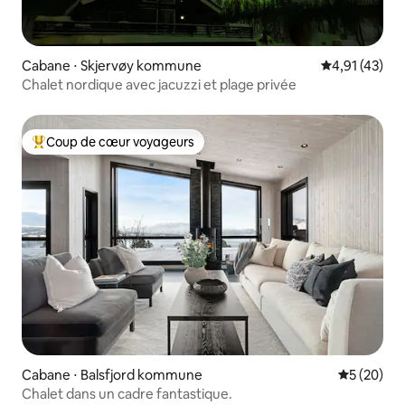
Cabane ⋅ Skjervøy kommune
Évaluation mo
4,91 (43)
Chalet nordique avec jacuzzi et plage privée
Coup de cœur voyageurs
Coups de cœur voyageurs les plus appréciés
Cabane ⋅ Balsfjord kommune
Évaluation
5 (20)
Chalet dans un cadre fantastique.