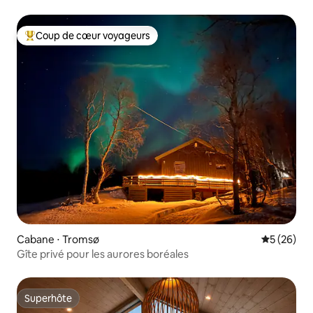
Coup de cœur voyageurs
Coups de cœur voyageurs les plus appréciés
Cabane ⋅ Tromsø
Évaluation
5 (26)
Gîte privé pour les aurores boréales
Superhôte
Superhôte