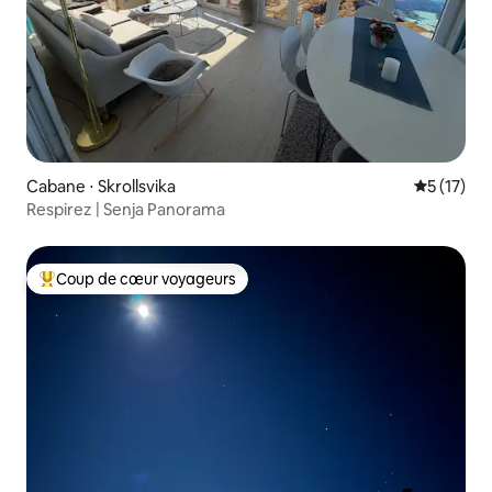
Cabane ⋅ Skrollsvika
Évaluation
5 (17)
Respirez | Senja Panorama
Coup de cœur voyageurs
Coups de cœur voyageurs les plus appréciés