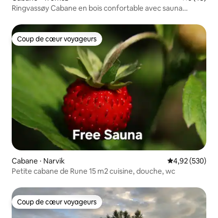
Ringvassøy Cabane en bois confortable avec sauna
extérieur
Coup de cœur voyageurs
Coup de cœur voyageurs
Cabane ⋅ Narvik
Évaluation moy
4,92 (530)
Petite cabane de Rune 15 m2 cuisine, douche, wc
Coup de cœur voyageurs
Coup de cœur voyageurs