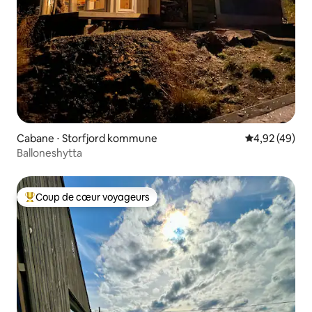
Cabane ⋅ Storfjord kommune
Évaluation mo
4,92 (49)
Balloneshytta
Coup de cœur voyageurs
Coups de cœur voyageurs les plus appréciés