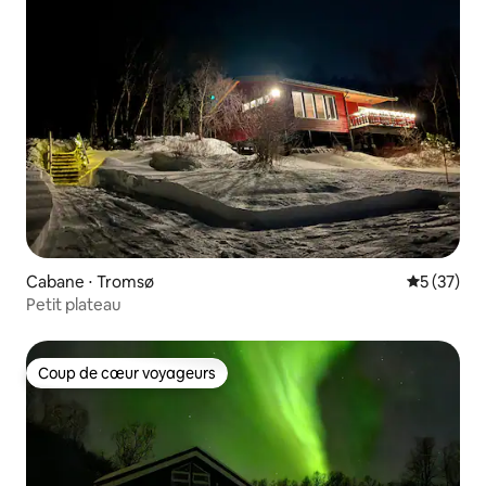
Cabane ⋅ Tromsø
Évaluation
5 (37)
Petit plateau
Coup de cœur voyageurs
Coup de cœur voyageurs