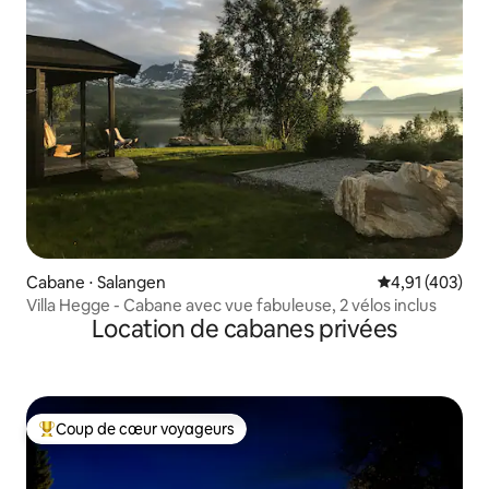
Cabane ⋅ Salangen
Évaluation moy
4,91 (403)
Villa Hegge - Cabane avec vue fabuleuse, 2 vélos inclus
Location de cabanes privées
Coup de cœur voyageurs
Coups de cœur voyageurs les plus appréciés