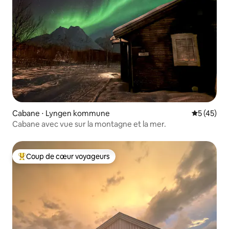
Cabane ⋅ Lyngen kommune
Évaluation
5 (45)
Cabane avec vue sur la montagne et la mer.
Coup de cœur voyageurs
Coups de cœur voyageurs les plus appréciés