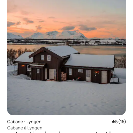
Cabane ⋅ Lyngen
Évaluation
5 (16)
Cabane à Lyngen