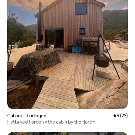
Cabane ⋅ Lodingen
Évaluation
5 (23)
Hytta ved fjorden « the cabin by the fjord »