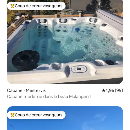
Coup de cœur voyageurs
Coups de cœur voyageurs les plus appréciés
Cabane ⋅ Mestervik
Évaluation mo
4,95 (99)
Cabane moderne dans le beau Malangen !
Coup de cœur voyageurs
Coups de cœur voyageurs les plus appréciés