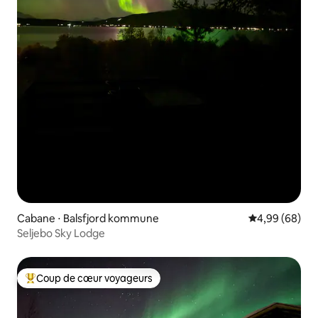
Cabane ⋅ Balsfjord kommune
Évaluation mo
4,99 (68)
Seljebo Sky Lodge
Coup de cœur voyageurs
Coups de cœur voyageurs les plus appréciés