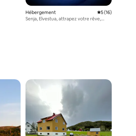
Hébergement
Évaluation moyenne
5 (16)
Senja, Elvestua, attrapez votre rêve,
aurores boréales
taires : 4,96 sur 5