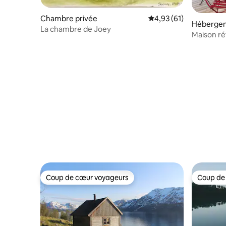
Chambre privée
Évaluation moyenne su
4,93 (61)
Héberge
La chambre de Joey
Maison ré
de rando
Coup de cœur voyageurs
Coup de
Coup de cœur voyageurs
Coup de