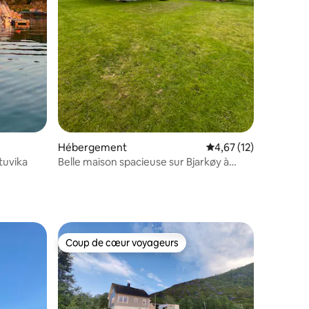
ntaires : 4,76 sur 5
Hébergement
Évaluation moyenne su
4,67 (12)
tuvika
Belle maison spacieuse sur Bjarkøy à
louer !
Coup de cœur voyageurs
Coup de cœur voyageurs