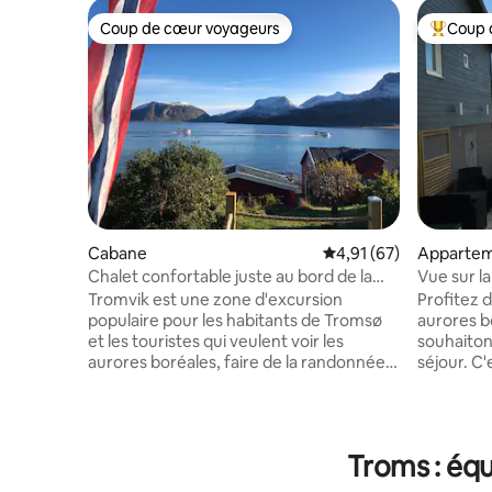
Coup de cœur voyageurs
Coup 
Coup de cœur voyageurs
Coups de
Cabane
Évaluation moyenne su
4,91 (67)
Appartem
Chalet confortable juste au bord de la
Vue sur l
mer à Tromvik
Tromvik est une zone d'excursion
Profitez d
populaire pour les habitants de Tromsø
aurores boréales. Par
et les touristes qui veulent voir les
souhaiton
aurores boréales, faire de la randonnée
séjour. C
dans la belle nature ou découvrir un
proposons 
authentique village de pêcheurs.
de raquet
Tromvik est entouré de grandes
chauffage
montagnes et est une destination
pour ceux
Troms : équ
populaire pour les skieurs/ski de
L'apparte
montagne en hiver, les pêcheurs
étage et 