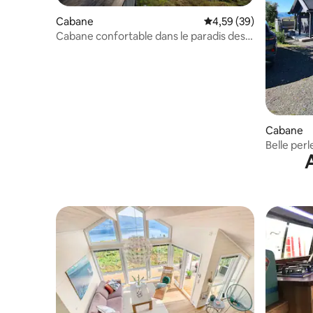
Cabane
Évaluation moyenne sur
4,59 (39)
Cabane confortable dans le paradis des
randonneurs
Cabane
Belle perl