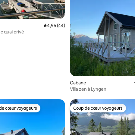
 la base de 24 commentaires : 4,88 sur 5
Évaluation moyenne sur la base de 44 comme
4,95 (44)
c quai privé
Cabane
Villa zen à Lyngen
de cœur voyageurs
Coup de cœur voyageurs
 cœur voyageurs les plus appréciés
Coup de cœur voyageurs