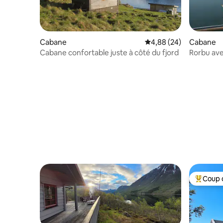
Cabane
Évaluation moyenne sur
4,88 (24)
Cabane
Cabane confortable juste à côté du fjord
Rorbu ave
Coup 
Coups de