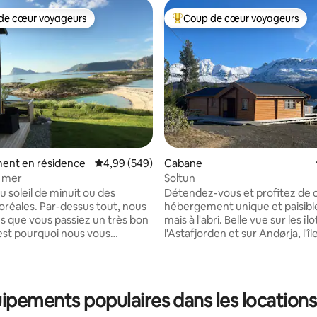
de cœur voyageurs
Coup de cœur voyageurs
 cœur voyageurs les plus appréciés
Coups de cœur voyageurs les p
r la base de 67 commentaires : 4,91 sur 5
ent en résidence
Évaluation moyenne sur la base de 549 commen
4,99 (549)
Cabane
a mer
Soltun
u soleil de minuit ou des
Détendez-vous et profitez de 
-dessus tout, nous
hébergement unique et paisible
s que vous passiez un très bon
mais à l'abri. Belle vue sur les îl
'est pourquoi nous vous
l'Astafjorden et sur Andørja, l'île
la location gratuite de vélos,
montagneuse d'Europe du Nord.
tes, de canoës, de bois de
de minuit en été et aurores bo
, de barbecues et de kayaks
hiver. Grande terrasse. Jacuzzi
 qui ont de l'expérience.
et bain à remous intérieur. Gra
ipements populaires dans les location
ment est situé au premier
avec une belle pelouse. À proxi
dispose de grandes fenêtres. Il
mer et de la plage, avec de bell