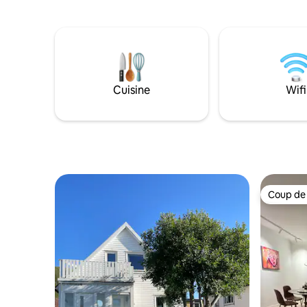
sportifs, les alpinistes et les randonneurs
est dans l
en été. Il y a un café dans le village avec
les plages 
de délicieux gâteaux faits maison et un
récifs, vo
dîner, ouvert les samedis et dimanches.
fenêtres de l
La cabane est située juste au bord de la
juste à l'e
mer et dispose de son propre quai. De
avez vrai
l'aéroport de Tromsø, il faut 45 minutes
pourriez a
Cuisine
Wifi
en voiture dans la belle nature jusqu'à
Tromvik.
Coup de
Coup de