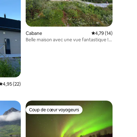
ntaires : 4,95 sur 5
Cabane
Évaluation moyenne su
4,79 (14)
Belle maison avec une vue fantastique !
Botnhamn, Senja
Évaluation moyenne sur la base de 22 commentaires : 4,95 sur 5
4,95 (22)
Coup de cœur voyageurs
Coup de cœur voyageurs