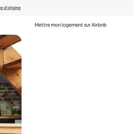
ue d'origine
Mettre mon logement sur Airbnb
sant glisser.