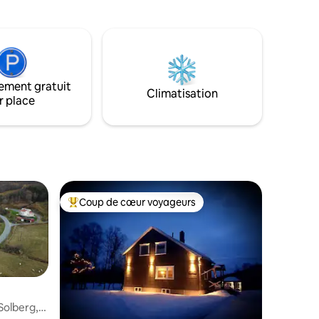
l'obscurité seule et de photographier les
es
aurores boréales d'ici. Les rennes et les
 pêche le
orignaux peuvent être expérimentés
si que
juste à l'extérieur de la maison. La maison
us riche
est adaptée aux familles ou aux grands
té aux
groupes qui souhaitent découvrir les
nternet.
ement gratuit
aurores boréales, le ski/randonee, le
Climatisation
r place
kayak ou tout simplement profiter de la
nature. Il est possible de louer un kayak
auprès de l'hôte. Doit être convenu à
l'avance.
Coup de cœur voyageurs
Coups de cœur voyageurs les plus appréciés
Solberg,