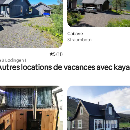
 la base de 39 commentaires : 4,59 sur 5
Cabane
Straumbotn
Évaluation moyenne sur la base de 11 co
5 (11)
e à Lødingen !
Autres locations de vacances avec kaya