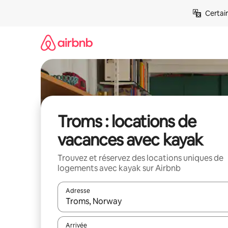
Aller
Certai
directement
au
contenu
Troms : locations de
vacances avec kayak
Trouvez et réservez des locations uniques de
logements avec kayak sur Airbnb
Adresse
Lorsque les résultats s'affichent, utilisez les flèc
Arrivée