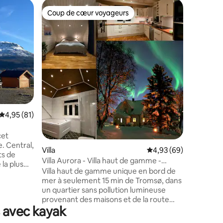
Héberge
Coup de cœur voyageurs
Coup
lus appréciés
Coup de cœur voyageurs
Coups d
Maison su
privée jus
La maison
extrêmem
plage de 
l'extérieu
trouve à 
qui monte
Skagi (re
pied, mai
quatre pl
taires : 4,99 sur 5
Évaluation moyenne sur la base de 81 commentaires : 4,95 sur 5
4,95 (81)
pour dorm
pas une p
alcôve po
cet
enfants o
. Central,
Villa
Évaluation moyenne su
4,93 (69)
chambre d
ots de
Villa Aurora - Villa haut de gamme -
possible 
 la plus
Chalet de ski et kayak
Villa haut de gamme unique en bord de
personn
 Soleil
mer à seulement 15 min de Tromsø, dans
réales en
un quartier sans pollution lumineuse
 extérieur
provenant des maisons et de la route
nd terrain
s avec kayak
voisines. La propriété est idéale pour
mité de la
profiter de la nature, du kayak, de
es