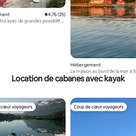
r la base de 61 commentaires : 4,93 sur 5
ment
Évaluation moyenne sur la base de 25 comme
4,76 (25)
tro avec de grandes possibilités
nnée
Hébergement
La maison au bord de la mer à S
Location de cabanes avec kayak
 cœur voyageurs
Coup de cœur voyageurs
 cœur voyageurs
Coup de cœur voyageurs