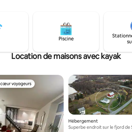
a nature entouré par l'océan,
possibilités de pagayage. Bonn
de corail blanc, les îlots et les
possibilités de randonnée et de
us pouvez le voir à travers les
long de la mer et sur la mer, ain
'appartement. Garez-vous
dans les montagnes de l'île la pl
xtérieur et à l'intérieur, vous
en eau de Norvège, Rolla. Adap
ment tout ce dont vous
familles. Magasin à proximité. I
Stationn
voir besoin.
Apple TV.
Piscine
su
Location de maisons avec kayak
 cœur voyageurs
 cœur voyageurs
Hébergement
Superbe endroit sur le fjord de 