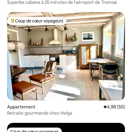
Superbe cabane à 25 minutes de l'aéroport de Tromsø
Coup de cœur voyageurs
Coups de cœur voyageurs les plus appréciés
Appartement
Évaluation mo
4,98 (50)
Retraite gourmande chez Helga
Coup de cœur voyageurs