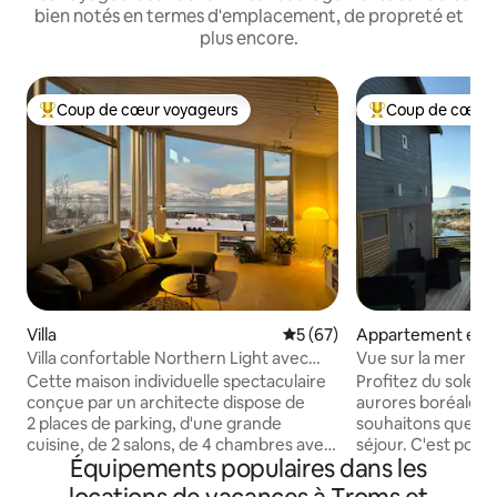
bien notés en termes d'emplacement, de propreté et
plus encore.
Coup de cœur voyageurs
Coup de cœur 
Coups de cœur voyageurs les plus appréciés
Coups de cœur vo
Villa
Évaluation moyenne sur la b
5 (67)
Appartement en r
Villa confortable Northern Light avec
Vue sur la mer
une vue fantastique !
Cette maison individuelle spectaculaire
Profitez du soleil 
conçue par un architecte dispose de
aurores boréales. Par-dessus tout, nous
2 places de parking, d'une grande
souhaitons que vo
cuisine, de 2 salons, de 4 chambres avec
séjour. C'est pour
Équipements populaires dans les
lits doubles, de 2,5 salles de bain et de
proposons la locat
3 espaces extérieurs ensoleillés pouvant
de raquettes, de c