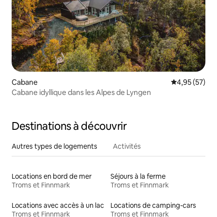
Cabane
Évaluation mo
4,95 (57)
Cabane idyllique dans les Alpes de Lyngen
Destinations à découvrir
Autres types de logements
Activités
Locations en bord de mer
Séjours à la ferme
Troms et Finnmark
Troms et Finnmark
Locations avec accès à un lac
Locations de camping-cars
Troms et Finnmark
Troms et Finnmark