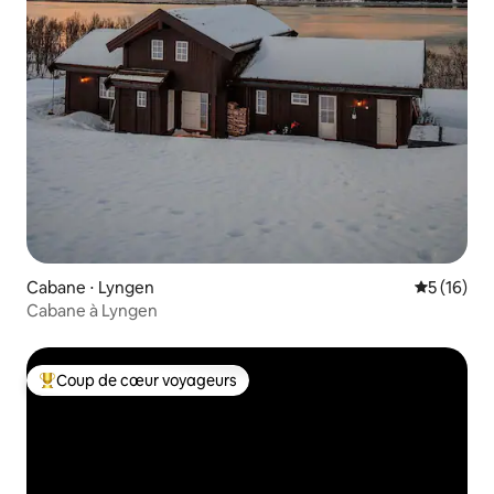
Cabane ⋅ Lyngen
Évaluation
5 (16)
Cabane à Lyngen
Coup de cœur voyageurs
Coups de cœur voyageurs les plus appréciés