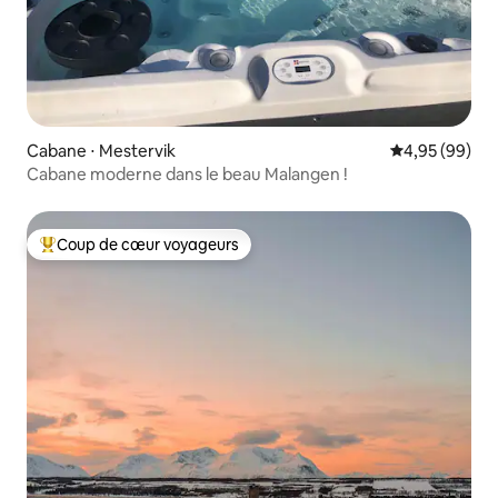
Cabane ⋅ Mestervik
Évaluation mo
4,95 (99)
Cabane moderne dans le beau Malangen !
Coup de cœur voyageurs
Coups de cœur voyageurs les plus appréciés