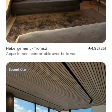
Hébergement ⋅ Tromsø
Évaluation mo
4,92 (26)
Appartement confortable avec belle vue
Superhôte
Superhôte