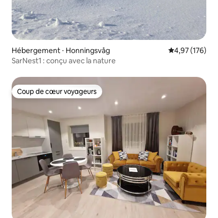
Hébergement ⋅ Honningsvåg
Évaluation moy
4,97 (176)
SarNest1 : conçu avec la nature
Coup de cœur voyageurs
Coup de cœur voyageurs