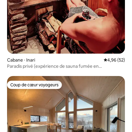
Cabane ⋅ Inari
Évaluation mo
4,96 (52)
Paradis privé (expérience de sauna fumée en
supplément)
Coup de cœur voyageurs
Coup de cœur voyageurs