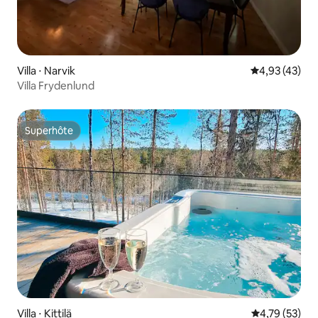
Villa ⋅ Narvik
Évaluation mo
4,93 (43)
Villa Frydenlund
Superhôte
Superhôte
Villa ⋅ Kittilä
Évaluation mo
4,79 (53)