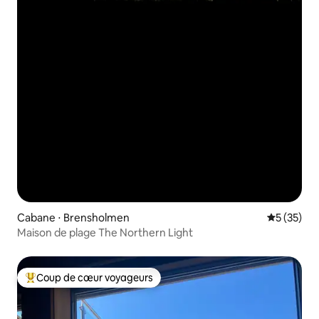
Cabane ⋅ Brensholmen
Évaluation
5 (35)
Maison de plage The Northern Light
Coup de cœur voyageurs
Coups de cœur voyageurs les plus appréciés