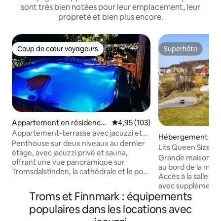
sont très bien notées pour leur emplacement, leur
propreté et bien plus encore.
Coup de cœur voyageurs
Superhôte
Coup de cœur voyageurs
Superhôte
Appartement en résidence
Évaluation moyenne sur la base 
4,95 (103)
⋅ Tromsø
Appartement-terrasse avec jacuzzi et
Hébergement ⋅ T
sauna
Penthouse sur deux niveaux au dernier
Lits Queen Size | F
étage, avec jacuzzi privé et sauna,
Jacuzzi
Grande maison e
offrant une vue panoramique sur
au bord de la mer 
Tromsdalstinden, la cathédrale et le pont
Accès à la salle de
de la ville. Profitez des aurores boréales
avec supplément d
depuis le balcon ou le jacuzzi. Vue
Troms et Finnmark : équipements
bois) ainsi qu'au 
spectaculaire sur la célébration du
de 300 NOK par jo
populaires dans les locations avec
Nouvel An depuis cette propriété. À
chambres avec lits
5 min à pied de toutes les activités de la