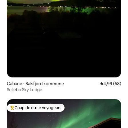
Cabane ⋅ Balsfjord kommune
Évaluation mo
4,99 (68)
Seljebo Sky Lodge
Coup de cœur voyageurs
Coups de cœur voyageurs les plus appréciés