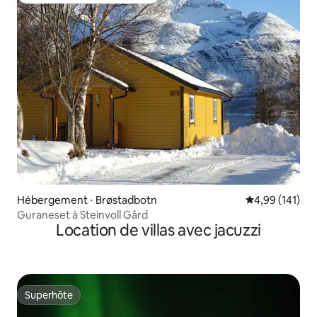
Hébergement ⋅ Brøstadbotn
Évaluation moy
4,99 (141)
Guraneset à Steinvoll Gård
Location de villas avec jacuzzi
Superhôte
Superhôte