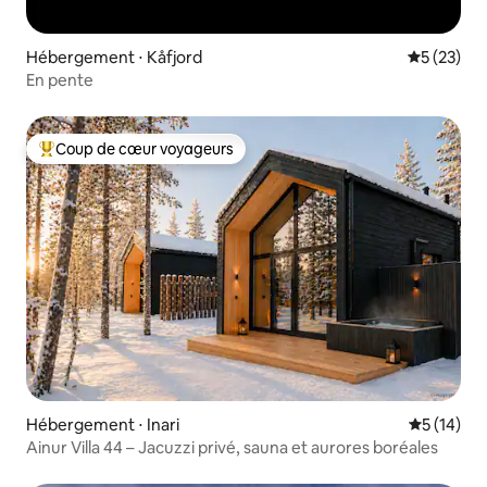
Hébergement ⋅ Kåfjord
Évaluation
5 (23)
En pente
Coup de cœur voyageurs
Coups de cœur voyageurs les plus appréciés
Hébergement ⋅ Inari
Évaluation
5 (14)
Ainur Villa 44 – Jacuzzi privé, sauna et aurores boréales