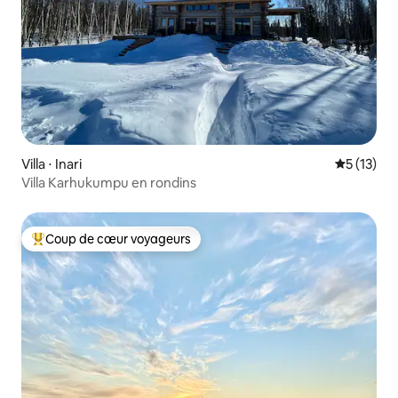
Villa ⋅ Inari
Évaluation
5 (13)
Villa Karhukumpu en rondins
Coup de cœur voyageurs
Coups de cœur voyageurs les plus appréciés