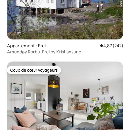
Appartement ⋅ Frei
Évaluation moy
4,87 (242)
Amundøy Rorbu, Frei by Kristiansund
Coup de cœur voyageurs
Coup de cœur voyageurs