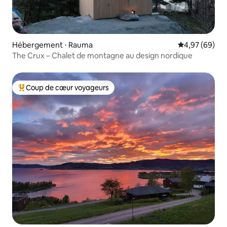
Hébergement ⋅ Rauma
Évaluation mo
4,97 (69)
The Crux – Chalet de montagne au design nordique
Coup de cœur voyageurs
Coups de cœur voyageurs les plus appréciés