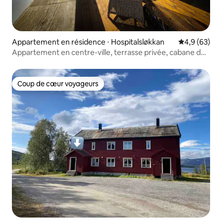
Appartement en résidence ⋅ Hospitalsløkkan
Évaluation m
4,9 (63)
Appartement en centre-ville, terrasse privée, cabane de
stationnement 2 salles de bain
Coup de cœur voyageurs
Coup de cœur voyageurs