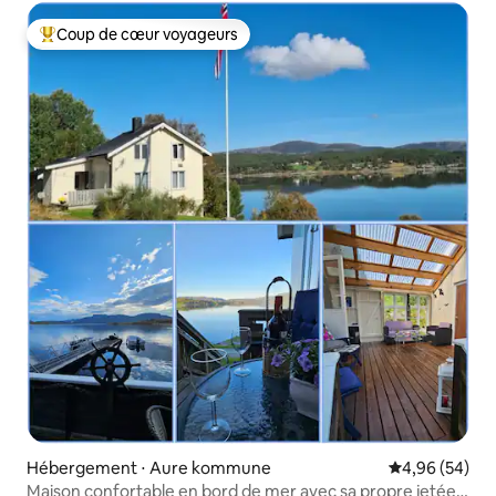
Coup de cœur voyageurs
Coups de cœur voyageurs les plus appréciés
Hébergement ⋅ Aure kommune
Évaluation mo
4,96 (54)
Maison confortable en bord de mer avec sa propre jetée