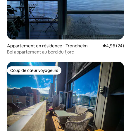
Appartement en résidence ⋅ Trondheim
Évaluation mo
4,96 (24)
Bel appartement au bord du fjord
Coup de cœur voyageurs
Coup de cœur voyageurs