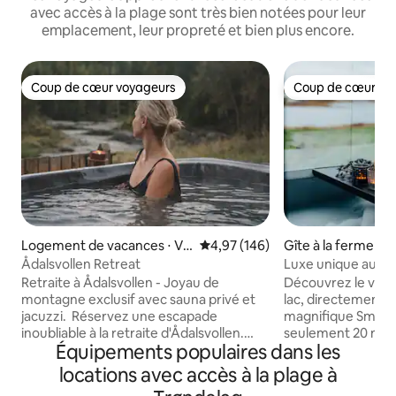
avec accès à la plage sont très bien notées pour leur
emplacement, leur propreté et bien plus encore.
Coup de cœur voyageurs
Coup de cœur vo
Coup de cœur voyageurs
Coup de cœur vo
Logement de vacances ⋅ Ve
Évaluation moyenne sur la base 
4,97 (146)
Gîte à la ferme ⋅ 
rdal
mune
Ådalsvollen Retreat
Luxe unique au bor
Retraite à Ådalsvollen - Joyau de
Découvrez le vérit
montagne exclusif avec sauna privé et
lac, directement au
jacuzzi. Réservez une escapade
magnifique Smøla. 
inoubliable à la retraite d'Ådalsvollen.
seulement 20 mètr
Équipements populaires dans les
Que ce soit avec votre petite amie ou
une combinaison r
avec une personne avec qui vous
tranquillité et de 
locations avec accès à la plage à
souhaitez créer des souvenirs. Ici, des
Le chalet a été e