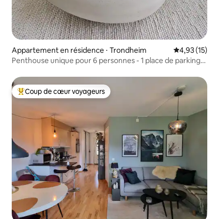
Appartement en résidence ⋅ Trondheim
Évaluation mo
4,93 (15)
Penthouse unique pour 6 personnes - 1 place de parking
gratuite
Coup de cœur voyageurs
Coups de cœur voyageurs les plus appréciés