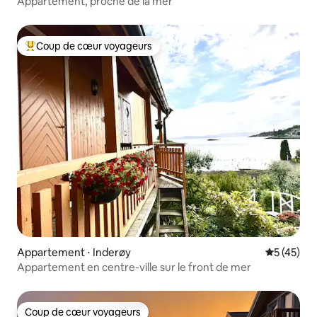
Appartement, proche de la mer
Coup de cœur voyageurs
Coups de cœur voyageurs les plus appréciés
Appartement ⋅ Inderøy
Évaluation
5 (45)
Appartement en centre-ville sur le front de mer
Coup de cœur voyageurs