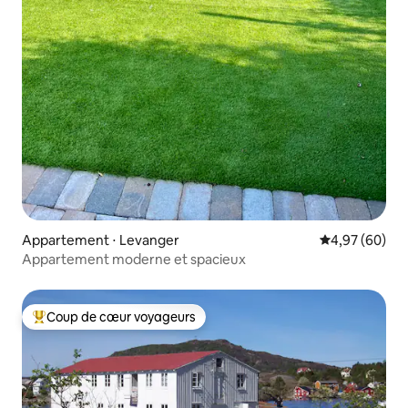
Appartement ⋅ Levanger
Évaluation mo
4,97 (60)
Appartement moderne et spacieux
Coup de cœur voyageurs
Coups de cœur voyageurs les plus appréciés