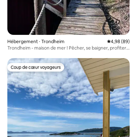
Hébergement ⋅ Trondheim
Évaluation mo
4,98 (89)
Trondheim - maison de mer ! Pêcher, se baigner, profiter,
voir les aurores boréales.
Coup de cœur voyageurs
Coup de cœur voyageurs