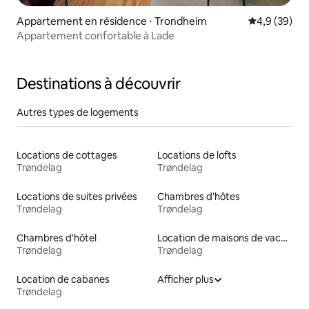
Appartement en résidence ⋅ Trondheim
Évaluation m
4,9 (39)
Appartement confortable à Lade
Destinations à découvrir
Autres types de logements
Locations de cottages
Locations de lofts
Trøndelag
Trøndelag
Locations de suites privées
Chambres d'hôtes
Trøndelag
Trøndelag
Chambres d'hôtel
Location de maisons de vacances
Trøndelag
Trøndelag
Location de cabanes
Afficher plus
Trøndelag