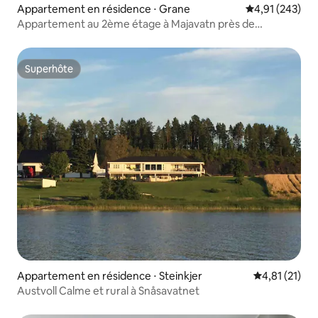
Appartement en résidence ⋅ Grane
Évaluation moy
4,91 (243)
Appartement au 2ème étage à Majavatn près de
Børgefjell et de l'autoroute E6.
Superhôte
Superhôte
Appartement en résidence ⋅ Steinkjer
Évaluation mo
4,81 (21)
Austvoll Calme et rural à Snåsavatnet