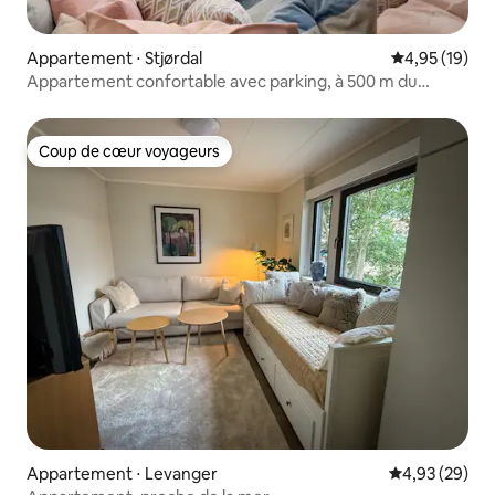
Appartement ⋅ Stjørdal
Évaluation mo
4,95 (19)
Appartement confortable avec parking, à 500 m du
centre-ville
Coup de cœur voyageurs
Coup de cœur voyageurs
Appartement ⋅ Levanger
Évaluation mo
4,93 (29)