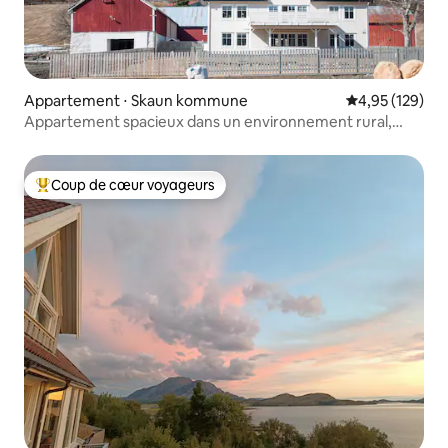
Appartement ⋅ Skaun kommune
Évaluation moy
4,95 (129)
Appartement spacieux dans un environnement rural,
Børsa
Coup de cœur voyageurs
Coups de cœur voyageurs les plus appréciés