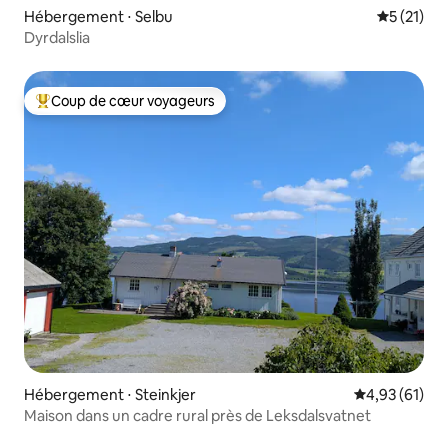
Hébergement ⋅ Selbu
Évaluation
5 (21)
Dyrdalslia
Coup de cœur voyageurs
Coups de cœur voyageurs les plus appréciés
Hébergement ⋅ Steinkjer
Évaluation mo
4,93 (61)
Maison dans un cadre rural près de Leksdalsvatnet