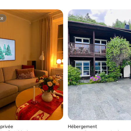
te
te
privée
Hébergement