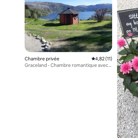
Chambre privée
Évaluation moyenne su
4,82 (11)
Graceland - Chambre romantique avec
vue imprenable