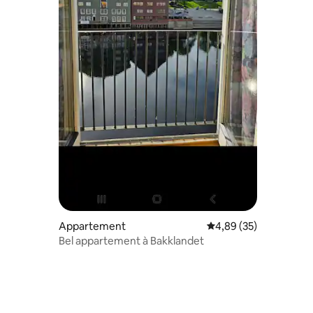
ntaires : 4,76 sur 5
Appartement
Évaluation moyenne su
4,89 (35)
Bel appartement à Bakklandet