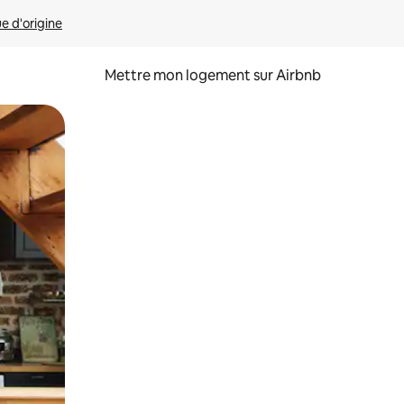
ue d'origine
Mettre mon logement sur Airbnb
sant glisser.