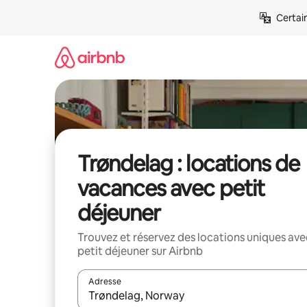
Aller
Certai
directement
au
contenu
Trøndelag : locations de
vacances avec petit
déjeuner
Trouvez et réservez des locations uniques ave
petit déjeuner sur Airbnb
Adresse
Lorsque les résultats s'affichent, utilisez les flèc