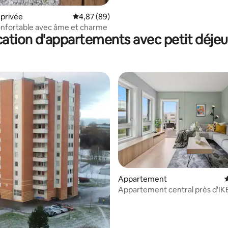
privée
Évaluation moyenne sur la base de 89 commen
4,87 (89)
nfortable avec âme et charme
ation d'appartements avec petit déje
Appartement
Appartement central près d'IKE
Lade Arena