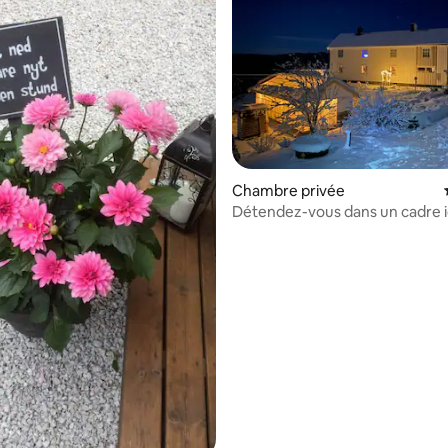
r la base de 11 commentaires : 4,82 sur 5
Chambre privée
Détendez-vous dans un cadre id