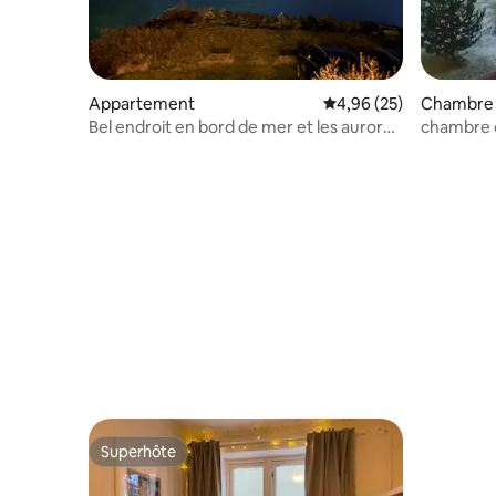
Appartement
Évaluation moyenne sur
4,96 (25)
Chambre 
Bel endroit en bord de mer et les aurores
chambre 
boréales
de grande
Superhôte
Superhôte