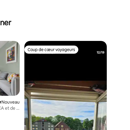
taires : 4,87 sur 5
uner
Coup de cœur voyageurs
Coup de cœur voyageurs
Nouvel hébergement
Nouveau
A et de la