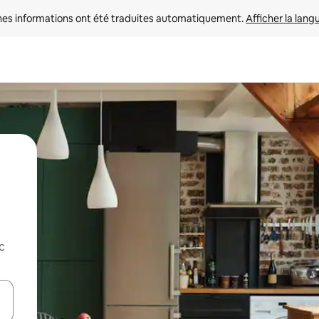
nes informations ont été traduites automatiquement. 
Afficher la lang
c
hes vers le haut et vers le bas pour les parcourir ou en appuyant et en fai