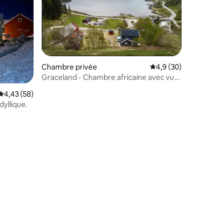
Chambre privée
Évaluation moyenne s
4,9 (30)
Graceland - Chambre africaine avec vue
imprenable !
Évaluation moyenne sur la base de 58 commentaires : 4,43 sur 5
4,43 (58)
yllique.