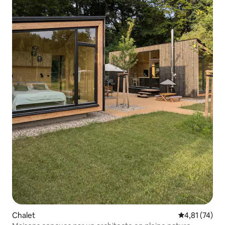
Chalet
Évaluation mo
4,81 (74)