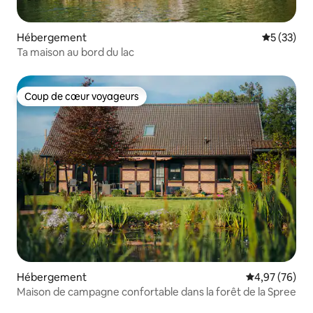
Hébergement
Évaluation
5 (33)
Ta maison au bord du lac
Coup de cœur voyageurs
Coup de cœur voyageurs
Hébergement
Évaluation mo
4,97 (76)
Maison de campagne confortable dans la forêt de la Spree