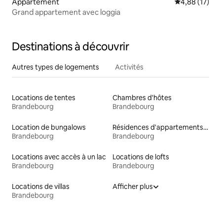
Appartement
Évaluation mo
4,88 (17)
Grand appartement avec loggia
Destinations à découvrir
Autres types de logements
Activités
Locations de tentes
Chambres d'hôtes
Brandebourg
Brandebourg
Location de bungalows
Résidences d'appartements en location
Brandebourg
Brandebourg
Locations avec accès à un lac
Locations de lofts
Brandebourg
Brandebourg
Locations de villas
Afficher plus
Brandebourg