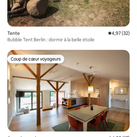
Tente
Évaluation mo
4,97 (32)
Bubble Tent Berlin : dormir à la belle étoile
Coup de cœur voyageurs
Coup de cœur voyageurs