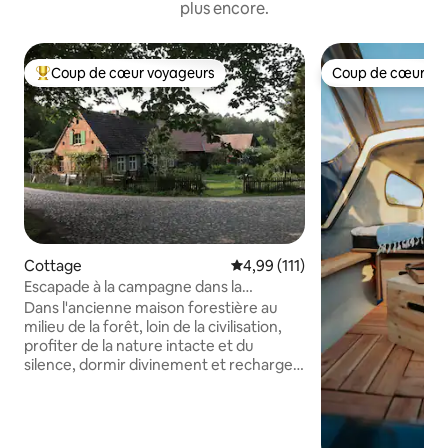
plus encore.
Coup de cœur voyageurs
Coup de cœur vo
Coups de cœur voyageurs les plus appréciés
Coup de cœur vo
Cottage
Évaluation moyenne sur la base 
4,99 (111)
Escapade à la campagne dans la
« Forsthaus Hohe Heide »
Dans l'ancienne maison forestière au
milieu de la forêt, loin de la civilisation,
profiter de la nature intacte et du
silence, dormir divinement et recharger
les batteries. Des vacances à la
campagne à l'état pur ! Tu sors de la
maison et tu es au milieu de la nature.
Cueillez des herbes sauvages, des baies