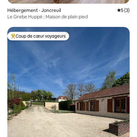
Hébergement ⋅ Joncreuil
Évaluatio
5 (3)
Le Grebe Huppé : Maison de plain pied
Coup de cœur voyageurs
Coups de cœur voyageurs les plus appréciés