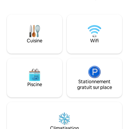
d'usine. Vous pourrez également
découvrir les lacs de la forêt d'Orient et
découvrir les vignobles champenois.
Logement NON FUMEUR. Literie neuve.
Draps et serviettes fournis. Aucune
fête, aucun rassemblement autorisé.2
chiens maximum
Cuisine
Wifi
Stationnement
Piscine
gratuit sur place
Climatisation