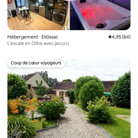
Hébergement ⋅ Estissac
Évaluation mo
4,95 (64)
L'escale en Othe avec jacuzzi
Coup de cœur voyageurs
Coup de cœur voyageurs