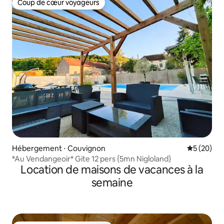
Coup de cœur voyageurs
Coup de cœur voyageurs
Hébergement ⋅ Couvignon
Évaluation
5 (20)
*Au Vendangeoir* Gite 12 pers {5mn Nigloland}
Location de maisons de vacances à la
semaine