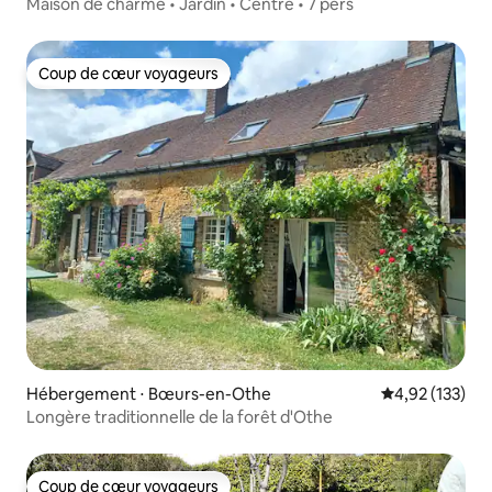
Maison de charme • Jardin • Centre • 7 pers
Coup de cœur voyageurs
Coup de cœur voyageurs
Hébergement ⋅ Bœurs-en-Othe
Évaluation moy
4,92 (133)
Longère traditionnelle de la forêt d'Othe
Coup de cœur voyageurs