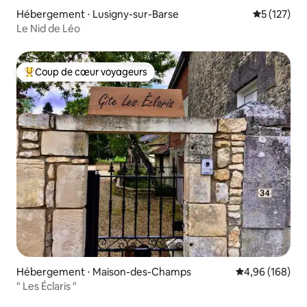
Hébergement ⋅ Lusigny-sur-Barse
Évaluation 
5 (127)
Le Nid de Léo
Coup de cœur voyageurs
Coups de cœur voyageurs les plus appréciés
Hébergement ⋅ Maison-des-Champs
Évaluation moy
4,96 (168)
" Les Éclaris "