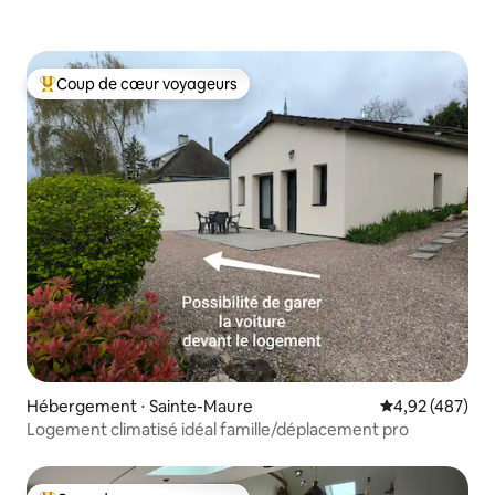
Coup de cœur voyageurs
Coups de cœur voyageurs les plus appréciés
Hébergement ⋅ Sainte-Maure
Évaluation moy
4,92 (487)
Logement climatisé idéal famille/déplacement pro