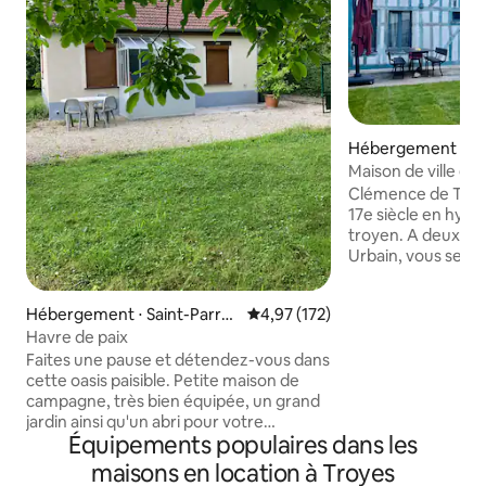
Hébergement ⋅ Tr
Maison de ville en
Clémence de Troye
17e siècle en hyp
troyen. A deux pas 
Urbain, vous sere
pour parcourir le c
belle ville de Troy
Hébergement ⋅ Saint-Parres
Évaluation moyenne sur la base 
4,97 (172)
profiter de la pro
-aux-Tertres
Havre de paix
et commerces à pi
sont accessibles à
Faites une pause et détendez-vous dans
(du marché et cat
cette oasis paisible. Petite maison de
donnant pas sur r
campagne, très bien équipée, un grand
linge de lit et toile
jardin ainsi qu'un abri pour votre
Équipements populaires dans les
Disney+. A bientôt 
véhicule. A proximité de la ville, proche
des commerces (centre commercial,
maisons en location à Troyes
boulangerie...), à 4 kms des magasins