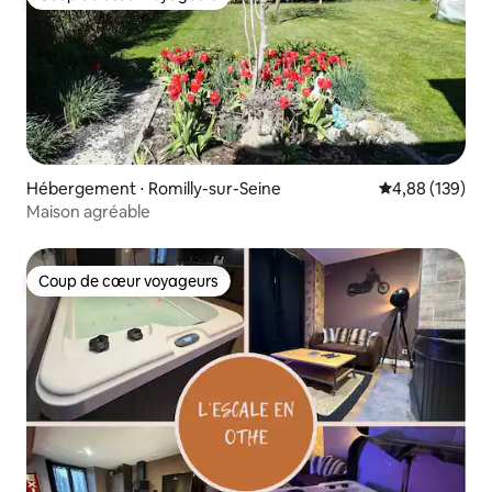
Coup de cœur voyageurs
Hébergement ⋅ Romilly-sur-Seine
Évaluation moy
4,88 (139)
Maison agréable
Coup de cœur voyageurs
Coup de cœur voyageurs