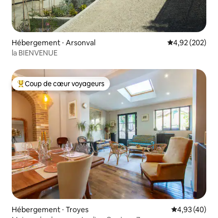
Hébergement ⋅ Arsonval
Évaluation moy
4,92 (202)
la BIENVENUE
Coup de cœur voyageurs
Coups de cœur voyageurs les plus appréciés
Hébergement ⋅ Troyes
Évaluation mo
4,93 (40)