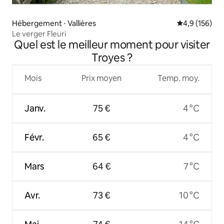
Hébergement ⋅ Vallières
Évaluation mo
4,9 (156)
Le verger Fleuri
Quel est le meilleur moment pour visiter
Troyes ?
Mois
Prix moyen
Temp. moy.
Janv.
75 €
4 °C
Févr.
65 €
4 °C
Mars
64 €
7 °C
Avr.
73 €
10 °C