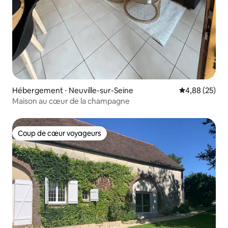
Hébergement ⋅ Neuville-sur-Seine
Évaluation mo
4,88 (25)
Maison au cœur de la champagne
Coup de cœur voyageurs
Coup de cœur voyageurs