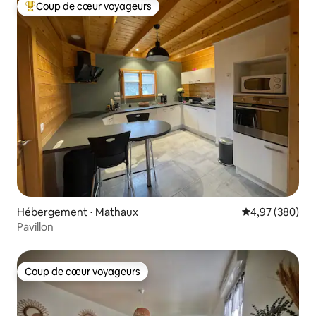
Coup de cœur voyageurs
Coups de cœur voyageurs les plus appréciés
Hébergement ⋅ Mathaux
Évaluation moy
4,97 (380)
Pavillon
Coup de cœur voyageurs
Coup de cœur voyageurs