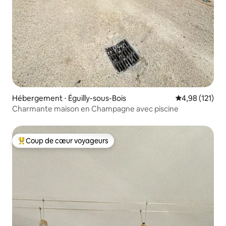
Hébergement ⋅ Éguilly-sous-Bois
Évaluation moy
4,98 (121)
Charmante maison en Champagne avec piscine
Coup de cœur voyageurs
Coups de cœur voyageurs les plus appréciés