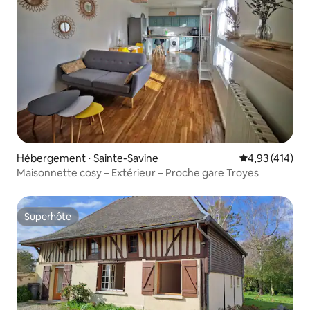
Hébergement ⋅ Sainte-Savine
Évaluation moy
4,93 (414)
Maisonnette cosy – Extérieur – Proche gare Troyes
Superhôte
Superhôte