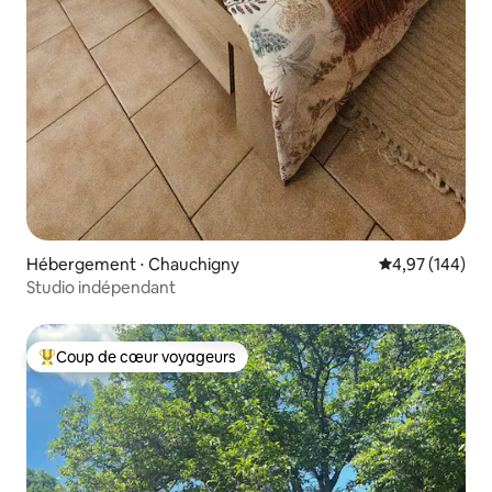
Hébergement ⋅ Chauchigny
Évaluation moy
4,97 (144)
Studio indépendant
Coup de cœur voyageurs
Coups de cœur voyageurs les plus appréciés