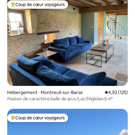
Coup de cœur voyageurs
Coups de cœur voyageurs les plus appréciés
Hébergement ⋅ Montreuil-sur-Barse
Évaluation moy
4,92 (125)
Maison de caractère/salle de jeux/Lac/Nigloland-4*
Coup de cœur voyageurs
Coups de cœur voyageurs les plus appréciés