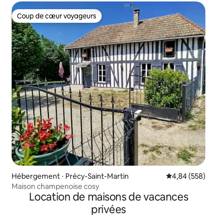
Coup de cœur voyageurs
Coup de cœur voyageurs
Hébergement ⋅ Précy-Saint-Martin
Évaluation moy
4,84 (558)
Maison champenoise cosy
Location de maisons de vacances
privées