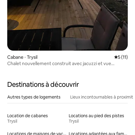
Cabane ⋅ Trysil
Évaluatio
5 (11)
Chalet nouvellement construit avec jacuzzi et vue
imprenable
Destinations à découvrir
Autres types de logements
Lieux incontournables à proximit
Location de cabanes
Locations au pied des pistes
Trysil
Trysil
Locations de maisons de vacances
Locations adaptées aux familles