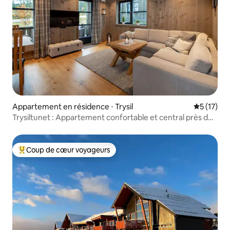
Appartement en résidence ⋅ Trysil
Évaluation
5 (17)
Trysiltunet : Appartement confortable et central près des
pistes de ski
Coup de cœur voyageurs
Coups de cœur voyageurs les plus appréciés