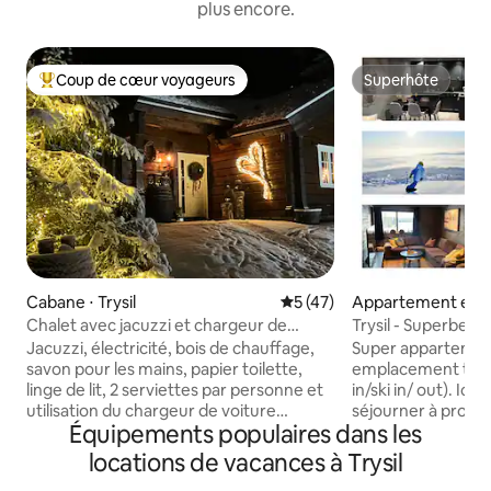
plus encore.
Coup de cœur voyageurs
Superhôte
Coups de cœur voyageurs les plus appréciés
Superhôte
Cabane ⋅ Trysil
Évaluation moyenne sur la b
5 (47)
Appartement en r
Trysil
Chalet avec jacuzzi et chargeur de
Trysil - Superbe 
voiture électrique inclus dans le loyer
chambres *Entrée/ 
Jacuzzi, électricité, bois de chauffage,
Super appartement
savon pour les mains, papier toilette,
emplacement très c
linge de lit, 2 serviettes par personne et
in/ski in/ out). Ici,
utilisation du chargeur de voiture
séjourner à proximi
Équipements populaires dans les
électrique sont inclus dans le loyer ! Le
de slalom sont just
jacuzzi n'est pas utilisé pendant la
l'appartement, to
locations de vacances à Trysil
période comprise entre le 1er mai et la
ski de fond. Elle 