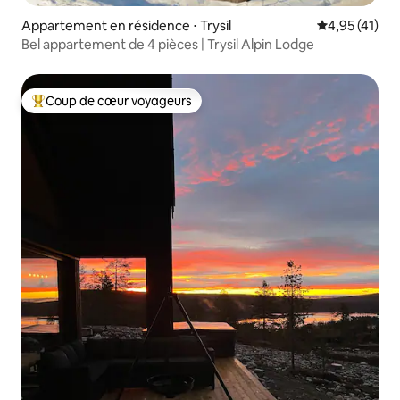
Appartement en résidence ⋅ Trysil
Évaluation mo
4,95 (41)
Bel appartement de 4 pièces | Trysil Alpin Lodge
Coup de cœur voyageurs
Coups de cœur voyageurs les plus appréciés