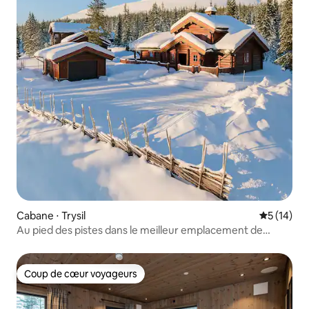
Cabane ⋅ Trysil
Évaluation
5 (14)
Au pied des pistes dans le meilleur emplacement de
Trysils
Coup de cœur voyageurs
Coup de cœur voyageurs