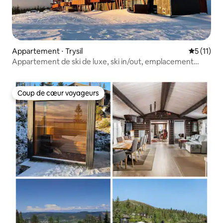
Appartement ⋅ Trysil
Évaluatio
5 (11)
Appartement de ski de luxe, ski in/out, emplacement
fantastique
Coup de cœur voyageurs
Coup de cœur voyageurs