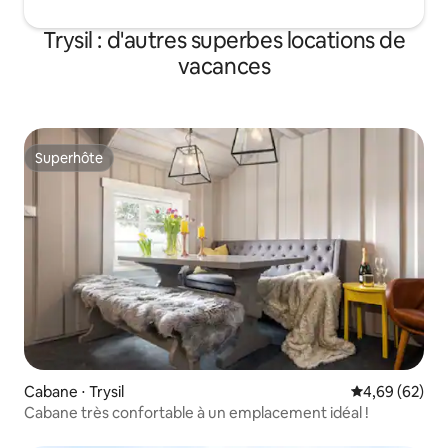
Trysil : d'autres superbes locations de
vacances
Superhôte
Superhôte
Cabane ⋅ Trysil
Évaluation mo
4,69 (62)
Cabane très confortable à un emplacement idéal !