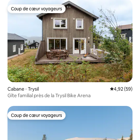
Coup de cœur voyageurs
Coup de cœur voyageurs
Cabane ⋅ Trysil
Évaluation mo
4,92 (59)
Gîte familial près de la Trysil Bike Arena
Coup de cœur voyageurs
Coup de cœur voyageurs