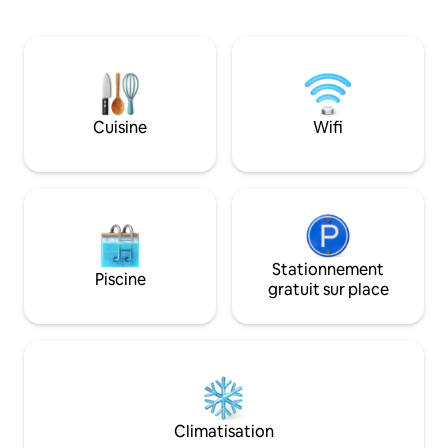
mi-septembre. Chalet confortable, situé
dans une colline a
un peu à l'écart. La cabane est située à
appartenant au te
6,5 km du centre touristique de
devant la porte. L'appartement
Trysil/piste de slalom. (environ 7 minutes
contient : Entrée, 
en voiture) Les animaux ne sont pas
buanderie, 2 chamb
autorisés Câbles chauffants dans le sol,
double et une deu
dans toutes les pièces Chargeur de
superposé) et salo
Cuisine
Wifi
voiture électrique inclus dans le loyer.
cuisine avec soluti
Chaud et bon jacuzzi Cheminée
terrasse devant l'
vraiment confortable Bois de chauffage
être pelleté dans 
inclus pour la cheminée et le brasero
Stationnement
Piscine
gratuit sur place
Climatisation