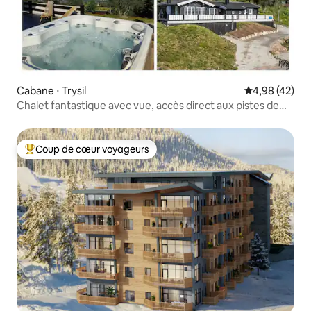
Cabane ⋅ Trysil
Évaluation mo
4,98 (42)
Chalet fantastique avec vue, accès direct aux pistes de
ski, sauna, jacuzzi
Coup de cœur voyageurs
Coups de cœur voyageurs les plus appréciés