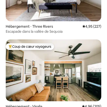
Hébergement ⋅ Three Rivers
Évaluation moy
4,95 (227)
Escapade dans la vallée de Sequoia
Coup de cœur voyageurs
Coups de cœur voyageurs les plus appréciés
Hébergement ⋅ Visalia
Évaluation moy
4,96 (205)