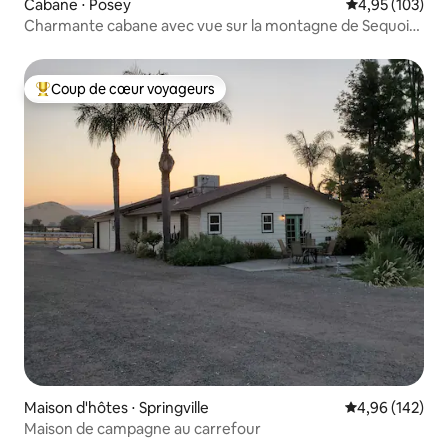
Cabane ⋅ Posey
Évaluation moy
4,95 (103)
Charmante cabane avec vue sur la montagne de Sequoia
Misty
Coup de cœur voyageurs
Coups de cœur voyageurs les plus appréciés
Maison d'hôtes ⋅ Springville
Évaluation moy
4,96 (142)
Maison de campagne au carrefour