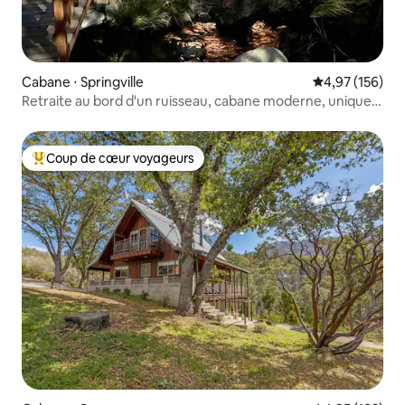
Cabane ⋅ Springville
Évaluation moy
4,97 (156)
Retraite au bord d'un ruisseau, cabane moderne, unique
en son genre
Coup de cœur voyageurs
Coups de cœur voyageurs les plus appréciés