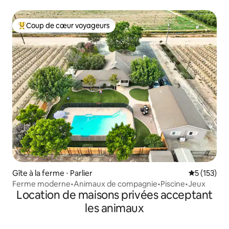
Sequoia NP
Coup de cœur voyageurs
Coups de cœur voyageurs les plus appréciés
Gîte à la ferme ⋅ Parlier
Évaluation 
5 (153)
Ferme moderne•Animaux de compagnie•Piscine•Jeux
Location de maisons privées acceptant
les animaux