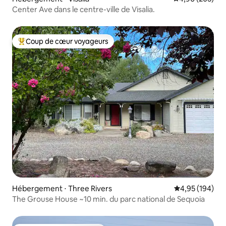
Center Ave dans le centre-ville de Visalia.
Coup de cœur voyageurs
Coups de cœur voyageurs les plus appréciés
Hébergement ⋅ Three Rivers
Évaluation moy
4,95 (194)
The Grouse House ~10 min. du parc national de Sequoia