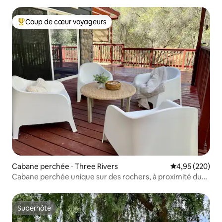
Coup de cœur voyageurs
Coups de cœur voyageurs les plus appréciés
Cabane perchée ⋅ Three Rivers
Évaluation moy
4,95 (220)
Cabane perchée unique sur des rochers, à proximité du
parc SNP
Superhôte
Superhôte