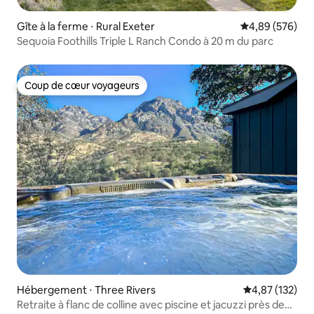
Gîte à la ferme ⋅ Rural Exeter
Évaluation moy
4,89 (576)
Sequoia Foothills Triple L Ranch Condo à 20 m du parc
Coup de cœur voyageurs
Coup de cœur voyageurs
Hébergement ⋅ Three Rivers
Évaluation moy
4,87 (132)
Retraite à flanc de colline avec piscine et jacuzzi près de