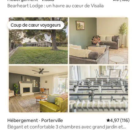
Bearheart Lodge : un havre au cœur de Visalia
Coup de cœur voyageurs
Coup de cœur voyageurs
Hébergement ⋅ Porterville
Évaluation moy
4,97 (116)
Élégant et confortable 3 chambres avec grand jardin et
dépendance