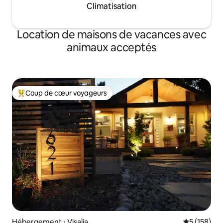
Climatisation
Location de maisons de vacances avec
animaux acceptés
Coup de cœur voyageurs
Coups de cœur voyageurs les plus appréciés
Hébergement ⋅ Visalia
Évaluation 
5 (158)