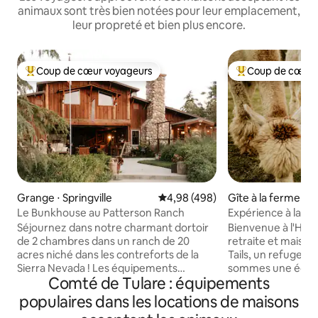
animaux sont très bien notées pour leur emplacement,
leur propreté et bien plus encore.
Coup de cœur voyageurs
Coup de cœur 
Coups de cœur voyageurs les plus appréciés
Coups de cœur vo
Grange ⋅ Springville
Évaluation moyenne sur la base 
4,98 (498)
Gîte à la ferme ⋅ E
Le Bunkhouse au Patterson Ranch
Expérience à la f
animalier près des
Séjournez dans notre charmant dortoir
Bienvenue à l'Haci
de 2 chambres dans un ranch de 20
retraite et maison
acres niché dans les contreforts de la
Tails, un refuge p
Sierra Nevada ! Les équipements
sommes une équip
Comté de Tulare : équipements
comprennent un salon confortable avec
qui a grandi en vil
canapé, télévision, Wi-Fi, Apple TV, coin
un endroit où nous
populaires dans les locations de maisons
bureau, kitchenette (mini-réfrigérateur,
des amis, de la fam