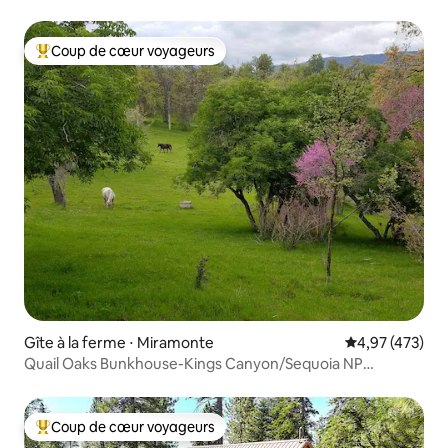
Coup de cœur voyageurs
Coups de cœur voyageurs les plus appréciés
Gîte à la ferme ⋅ Miramonte
Évaluation moy
4,97 (473)
Quail Oaks Bunkhouse-Kings Canyon/Sequoia NP
(couchettes)
Coup de cœur voyageurs
Coups de cœur voyageurs les plus appréciés