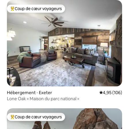
Coup de cœur voyageurs
Coups de cœur voyageurs les plus appréciés
Hébergement ⋅ Exeter
Évaluation moy
4,95 (106)
Lone Oak « Maison du parc national »
Coup de cœur voyageurs
Coups de cœur voyageurs les plus appréciés