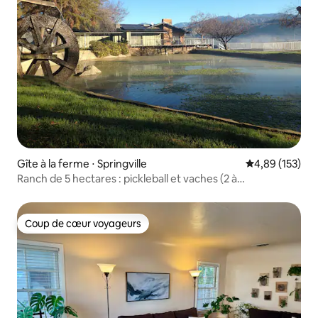
Gîte à la ferme ⋅ Springville
Évaluation moy
4,89 (153)
Ranch de 5 hectares : pickleball et vaches (2 à
10 personnes)
Coup de cœur voyageurs
Coup de cœur voyageurs