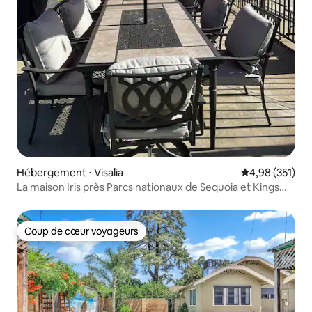
Hébergement ⋅ Visalia
Évaluation moy
4,98 (351)
La maison Iris près Parcs nationaux de Sequoia et Kings
Canyon
Coup de cœur voyageurs
Coup de cœur voyageurs