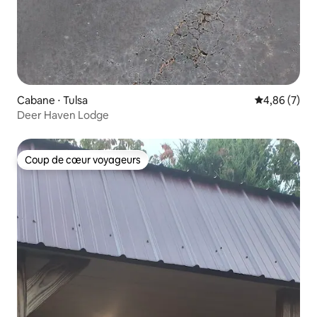
Cabane ⋅ Tulsa
Évaluation m
4,86 (7)
Deer Haven Lodge
Coup de cœur voyageurs
Coup de cœur voyageurs