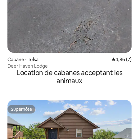
Cabane ⋅ Tulsa
Évaluation m
4,86 (7)
Deer Haven Lodge
Location de cabanes acceptant les
animaux
Superhôte
Superhôte