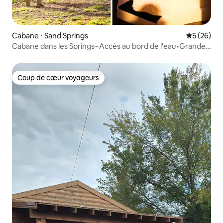
Cabane ⋅ Sand Springs
Évaluation
5 (26)
Cabane dans les Springs~Accès au bord de l'eau•Grande
terrasse
Coup de cœur voyageurs
Coup de cœur voyageurs