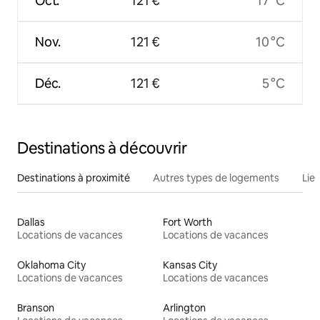
Oct.
121 €
17 °C
Nov.
121 €
10 °C
Déc.
121 €
5 °C
Destinations à découvrir
Destinations à proximité
Autres types de logements
Lie
Dallas
Fort Worth
Locations de vacances
Locations de vacances
Oklahoma City
Kansas City
Locations de vacances
Locations de vacances
Branson
Arlington