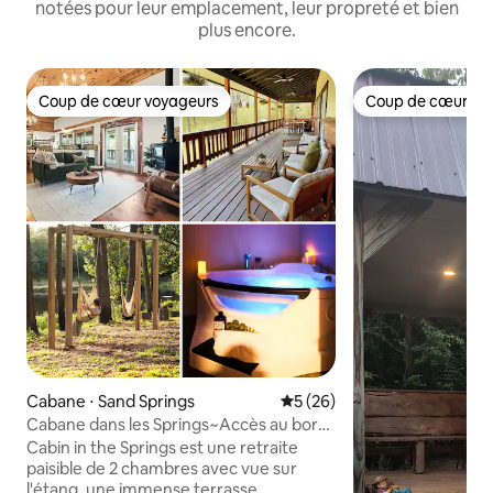
notées pour leur emplacement, leur propreté et bien
plus encore.
Coup de cœur voyageurs
Coup de cœur vo
Coup de cœur voyageurs
Coup de cœur vo
Cabane ⋅ Sand Springs
Évaluation moyenne sur la b
5 (26)
Cabane dans les Springs~Accès au bord
de l'eau•Grande terrasse
Cabin in the Springs est une retraite
paisible de 2 chambres avec vue sur
l'étang, une immense terrasse