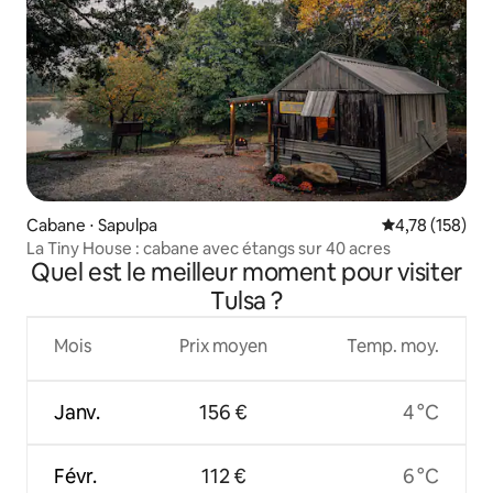
Cabane ⋅ Sapulpa
Évaluation moy
4,78 (158)
La Tiny House : cabane avec étangs sur 40 acres
Quel est le meilleur moment pour visiter
Tulsa ?
Mois
Prix moyen
Temp. moy.
Janv.
156 €
4 °C
Févr.
112 €
6 °C