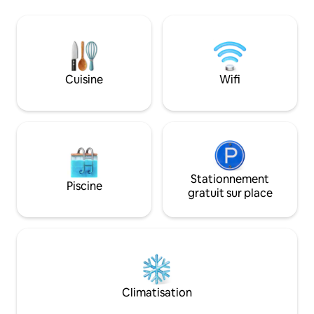
et climatisation, 
propane, un foyer 
privé et un parking. Une zone clôtu
de bonne taille e
parfaite pour obse
assez grande pour 
Cuisine
Wifi
air sur une propri
minutes du centre-
encore, notre pât
du café pour com
Stationnement
Piscine
gratuit sur place
Climatisation