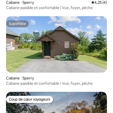
Cabane ⋅ Sperry
Évaluation m
4,25 (4)
Cabane paisible et confortable | Vue, foyer, pêche
Superhôte
Superhôte
Cabane ⋅ Sperry
Cabane paisible et confortable | Vue, foyer, pêche
Coup de cœur voyageurs
Coup de cœur voyageurs