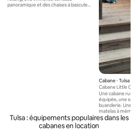
panoramique et des chaises à bascule
pour des matinées tranquilles et des
soirées paisibles. Pêchez dans l'étang,
observez les oiseaux et déconnectez
vraiment. La suite King dispose d'un bain
à remous avec douche séparée et d'un
coin confortable avec deux lits simples
juste à côté de la chambre principale ;
parfait pour la lecture ou pour les
enfants. La chambre d'amis dispose
également de sa propre salle de bain
attenante. Située sur un hectare au bout
d'une route sans issue au calme… à
Cabane ⋅ Tulsa
l'écart, mais à quelques minutes de la
ville, du parcours de golf The Canyons et
Cabane Little Osa
de l'Osage Casino.
Une cabane rustiq
équipée, une salle
buanderie. Une ch
matelas à mémoir
Tulsa : équipements populaires dans les
et des draps confortable
canapé en cuir ave
cabanes en location
inclinables et une 
65 pouces. Nouvea