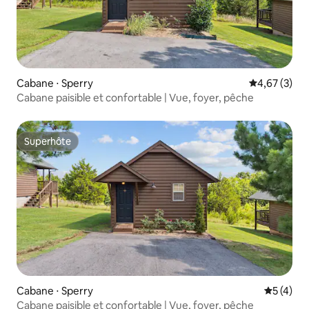
Cabane ⋅ Sperry
Évaluation m
4,67 (3)
Cabane paisible et confortable | Vue, foyer, pêche
Superhôte
Superhôte
Cabane ⋅ Sperry
Évaluatio
5 (4)
Cabane paisible et confortable | Vue, foyer, pêche