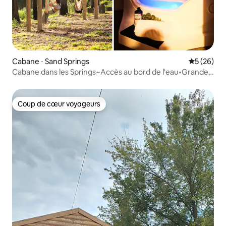
Cabane ⋅ Sand Springs
Évaluation
5 (26)
Cabane dans les Springs~Accès au bord de l'eau•Grande
terrasse
Coup de cœur voyageurs
Coup de cœur voyageurs