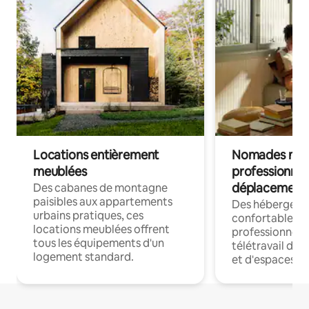
Locations entièrement
Nomades num
meublées
professionnel
déplacement
Des cabanes de montagne
paisibles aux appartements
Des hébergem
urbains pratiques, ces
confortables p
locations meublées offrent
professionnels
tous les équipements d'un
télétravail dis
logement standard.
et d'espaces de