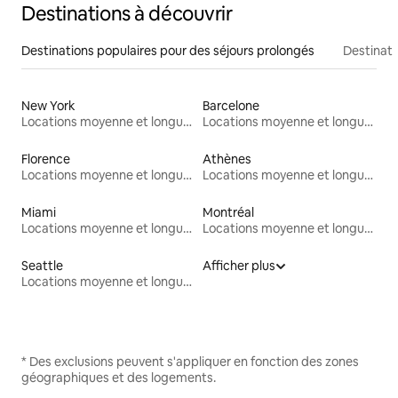
Destinations à découvrir
Destinations populaires pour des séjours prolongés
Destinati
New York
Barcelone
Locations moyenne et longue durée
Locations moyenne et longue durée
Florence
Athènes
Locations moyenne et longue durée
Locations moyenne et longue durée
Miami
Montréal
Locations moyenne et longue durée
Locations moyenne et longue durée
Seattle
Afficher plus
Locations moyenne et longue durée
* Des exclusions peuvent s'appliquer en fonction des zones
géographiques et des logements.