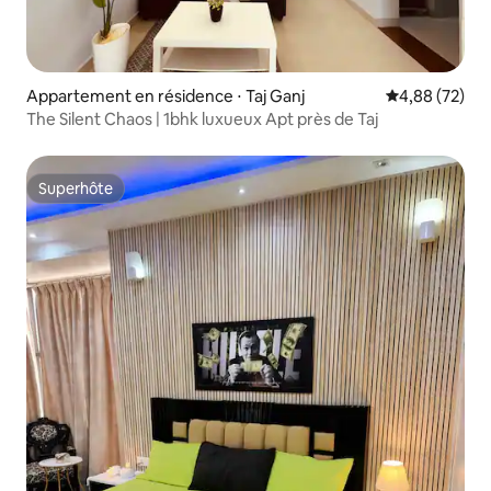
Appartement en résidence ⋅ Taj Ganj
Évaluation mo
4,88 (72)
The Silent Chaos | 1bhk luxueux Apt près de Taj
Superhôte
Superhôte