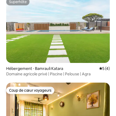
Superhôte
Superhôte
Hébergement ⋅ Bamrauli Katara
Évaluatio
5 (4)
Domaine agricole privé | Piscine | Pelouse | Agra
Coup de cœur voyageurs
Coup de cœur voyageurs