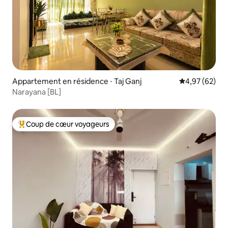
Appartement en résidence ⋅ Taj Ganj
Évaluation mo
4,97 (62)
Narayana [BL]
Coup de cœur voyageurs
Coups de cœur voyageurs les plus appréciés