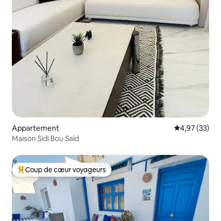
Appartement
Évaluation mo
4,97 (33)
Maison Sidi Bou Saïd
Coup de cœur voyageurs
Coups de cœur voyageurs les plus appréciés