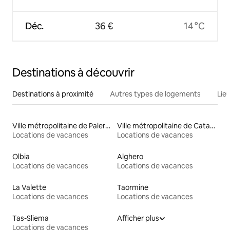
Déc.
36 €
14 °C
Destinations à découvrir
Destinations à proximité
Autres types de logements
Lie
Ville métropolitaine de Palerme
Ville métropolitaine de Catane
Locations de vacances
Locations de vacances
Olbia
Alghero
Locations de vacances
Locations de vacances
La Valette
Taormine
Locations de vacances
Locations de vacances
Tas-Sliema
Afficher plus
Locations de vacances