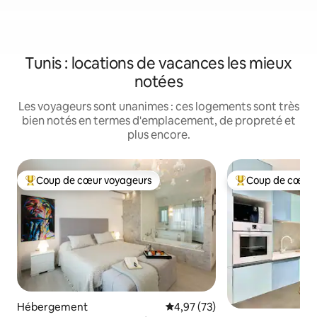
Tunis : locations de vacances les mieux
notées
Les voyageurs sont unanimes : ces logements sont très
bien notés en termes d'emplacement, de propreté et
plus encore.
Coup de cœur voyageurs
Coup de cœur 
Coups de cœur voyageurs les plus appréciés
Coups de cœur vo
Hébergement
Évaluation moyenne sur la base
4,97 (73)