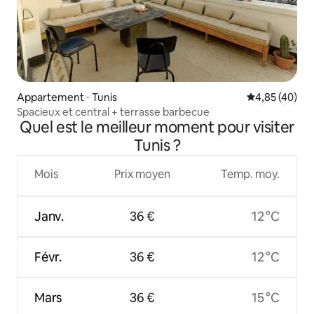
Appartement ⋅ Tunis
Évaluation mo
4,85 (40)
Spacieux et central + terrasse barbecue
Quel est le meilleur moment pour visiter
Tunis ?
Mois
Prix moyen
Temp. moy.
Janv.
36 €
12 °C
Févr.
36 €
12 °C
Mars
36 €
15 °C