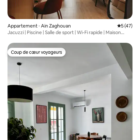
Appartement ⋅ Ain Zaghouan
Évaluation
5 (47)
Jacuzzi | Piscine | Salle de sport | Wi-Fi rapide | Maison
intelligente
Coup de cœur voyageurs
Coup de cœur voyageurs