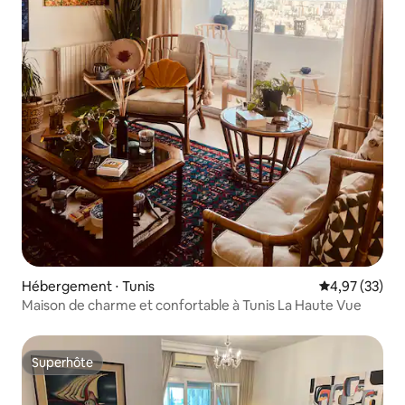
Hébergement ⋅ Tunis
Évaluation mo
4,97 (33)
Maison de charme et confortable à Tunis La Haute Vue
Superhôte
Superhôte