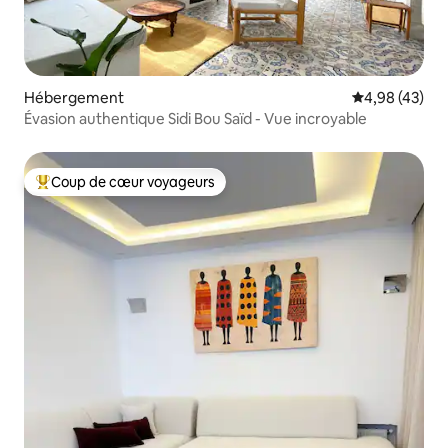
Hébergement
Évaluation mo
4,98 (43)
Évasion authentique Sidi Bou Saïd - Vue incroyable
Coup de cœur voyageurs
Coups de cœur voyageurs les plus appréciés