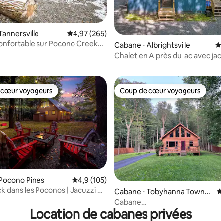
Tannersville
Évaluation moyenne sur la base de 265 commen
4,97 (265)
onfortable sur Pocono Creek
Cabane ⋅ Albrightsville
É
 la base de 102 commentaires : 4,95 sur 5
zzi
Chalet en A près du lac avec ja
 cœur voyageurs
Coup de cœur voyageurs
 cœur voyageurs
Coup de cœur voyageurs
la base de 236 commentaires : 4,94 sur 5
Pocono Pines
Évaluation moyenne sur la base de 105 comm
4,9 (105)
 dans les Poconos | Jacuzzi et
Cabane ⋅ Tobyhanna Townsh
É
ip
Cabane
Location de cabanes privées
Blackberry/Ski/Randonnée/Fo
acceptés