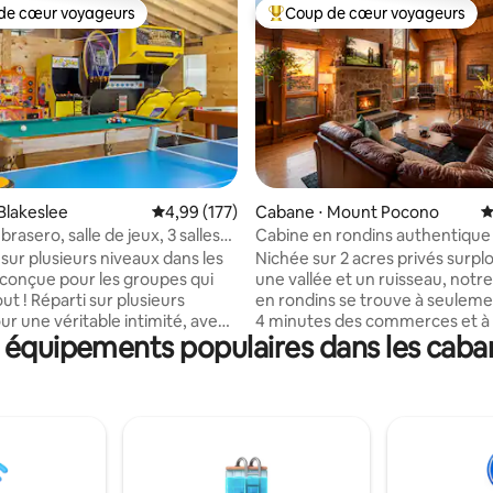
de cœur voyageurs
Coup de cœur voyageurs
 cœur voyageurs les plus appréciés
Coups de cœur voyageurs les p
la base de 106 commentaires : 4,97 sur 5
Blakeslee
Évaluation moyenne sur la base de 177 comme
4,99 (177)
Cabane ⋅ Mount Pocono
É
 brasero, salle de jeux, 3 salles
Cabine en rondins authentique 
complètes, terrasses
Poconos | Vue, jacuzzi et salle 
sur plusieurs niveaux dans les
Nichée sur 2 acres privés surp
conçue pour les groupes qui
une vallée et un ruisseau, notr
r plusieurs
en rondins se trouve à seulem
ur une véritable intimité, avec
4 minutes des commerces et à
 équipements populaires dans les caban
. 🔥 Rassemblez-vous
minutes en voiture de Camelba
ir autour du foyer crépitant
Kalahari et Great Wolf Lodge.
ontinuez à vous
d'espace dans le salon confortab
'il pleuve ou qu'il vente, dans
ouvert et les espaces extérieur
édiée. 🚿 Trois salles de
Profitez du jacuzzi privé sur la 
ètes : plus jamais d'attente.
spacieuse avec une vue impren
ur les familles, les escapades
table de billard et une table de
s et les week-ends
pour vous amuser à l'intérieur.