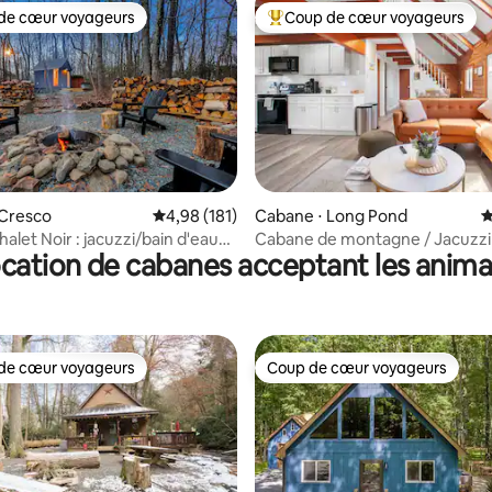
de cœur voyageurs
Coup de cœur voyageurs
 cœur voyageurs les plus appréciés
Coups de cœur voyageurs les p
la base de 240 commentaires : 4,99 sur 5
 Cresco
Évaluation moyenne sur la base de 181 comme
4,98 (181)
Cabane ⋅ Long Pond
É
halet Noir : jacuzzi/bain d'eau
Cabane de montagne / Jacuzzi / 
cation de cabanes acceptant les anim
una
Salle de jeux
de cœur voyageurs
Coup de cœur voyageurs
 cœur voyageurs les plus appréciés
Coup de cœur voyageurs