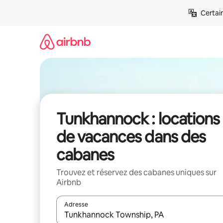
Aller
Certai
directement
au
contenu
Tunkhannock : locations
de vacances dans des
cabanes
Trouvez et réservez des cabanes uniques sur
Airbnb
Adresse
Lorsque les résultats s'affichent, utilisez les flèc