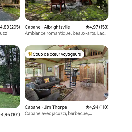
taires : 4,97 sur 5
valuation moyenne sur la base de 205 commentaires : 4,83 sur 5
4,83 (205)
Cabane ⋅ Albrightsville
Évaluation moyenne sur
4,97 (153)
cuzzi
Ambiance romantique, beaux-arts. Lacs,
parcs, 4 domaines skiables
Coup de cœur voyageurs
Coups de cœur voyageurs les plus appréciés
Cabane ⋅ Jim Thorpe
Évaluation moyenne sur
4,94 (110)
entaires : 4,9 sur 5
Cabane avec jacuzzi, barbecue,
valuation moyenne sur la base de 101 commentaires : 4,96 sur 5
4,96 (101)
cheminée et chargeur de voiture
électrique
yer/Animaux