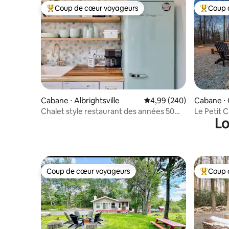
Coup de cœur voyageurs
Coup 
Coups de cœur voyageurs les plus appréciés
Coups de
Cabane ⋅ Albrightsville
Évaluation moyenne sur 
4,99 (240)
Cabane ⋅
Chalet style restaurant des années 50
Le Petit C
Lo
avec juke-box, jacuzzi et grande
froide/sa
terrasse !
Coup de cœur voyageurs
Coup 
Coup de cœur voyageurs
Coups de