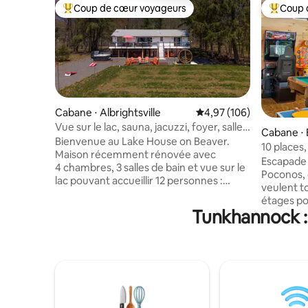
Coup de cœur voyageurs
Coup 
Coups de cœur voyageurs les plus appréciés
Coups de
Cabane ⋅ Albrightsville
Évaluation moyenne sur 
4,97 (106)
Vue sur le lac, sauna, jacuzzi, foyer, salle
Cabane ⋅ 
de jeux, animaux de compagnie
Bienvenue au Lake House on Beaver.
10 places,
Maison récemment rénovée avec
de bains 
Escapade 
4 chambres, 3 salles de bain et vue sur le
Poconos, 
lac pouvant accueillir 12 personnes :
veulent tout ! Réparti su
parfaite pour les familles et les groupes.
étages po
Salle de jeux avec table de billard, arcade,
Tunkhannock :
plusieurs terrasses
télévision géante et jeux de société.
chaque so
Détendez-vous dans le spa, rassemblez-
sous les étoiles. 🎱 C
vous au coin du feu ou jouez au cornhole.
amuser, qu
Gril et beaucoup de sièges extérieurs
la salle de jeux d
pour profiter de la vue sur le lac. Le lac
bain compl
est juste en face ! Comprend un tourne-
Parfait po
disque avec vinyles, une cuisine
entre ami