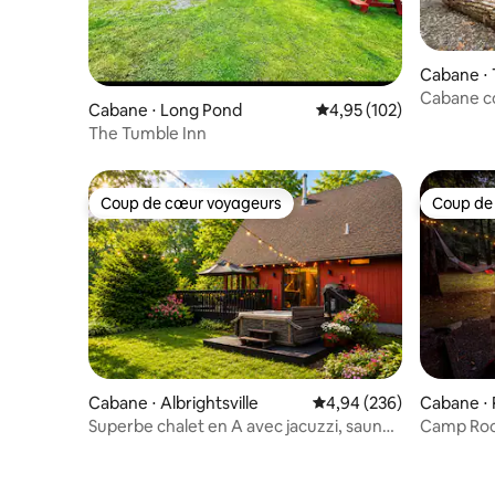
Cabane ⋅ 
Cabane c
Cabane ⋅ Long Pond
Évaluation moyenne sur
4,95 (102)
avec jacu
The Tumble Inn
Coup de cœur voyageurs
Coup de
Coup de cœur voyageurs
Coup de
Cabane ⋅ Albrightsville
Évaluation moyenne sur 
4,94 (236)
Cabane ⋅ 
Superbe chalet en A avec jacuzzi, sauna,
Camp Rock
véhicule électrique, brasero
brasero