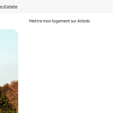
ue d'origine
Mettre mon logement sur Airbnb
sant glisser.