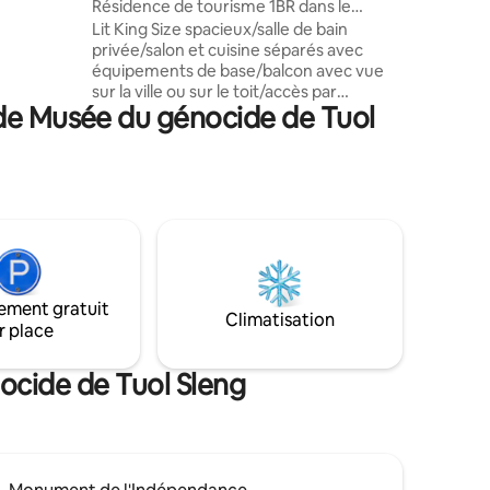
Résidence de tourisme 1BR dans le
ais super-
quartier des affaires
Lit King Size spacieux/salle de bain
lice pour
privée/salon et cuisine séparés avec
équipements de base/balcon avec vue
uite,
sur la ville ou sur le toit/accès par
la
 de Musée du génocide de Tuol
ascenseur/sécurité 24h/24/Service de
é et sortez
chambre hebdomadaire/lave-
utiques et
linge/climatisation/Wifi gratuit/ Parking
sur place, etc. Nous voulons que vous
vous y sentiez comme chez vous !
Idéalement situé à Phnom Penh, cet
appartement se trouve à environ 1 km du
stade national olympique et du musée du
génocide de Tuol Sleng, à 2 km du
marché russe et du marché central, à 3,5
ement gratuit
Climatisation
km du palais royal, du musée national, du
r place
Wat Phnom et du Riverside.
ocide de Tuol Sleng