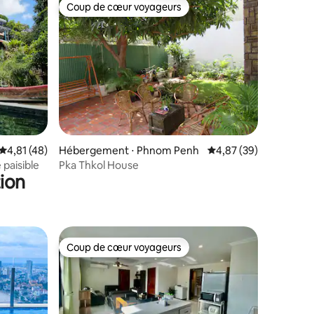
Coup de cœur voyageurs
Coup de cœur voyageurs
ntaires : 4,75 sur 5
Évaluation moyenne sur la base de 48 commentaires : 4,81 sur 5
4,81 (48)
Hébergement ⋅ Phnom Penh
Évaluation moyenne su
4,87 (39)
 paisible
Pka Thkol House
ion
Coup de cœur voyageurs
lus appréciés
Coup de cœur voyageurs