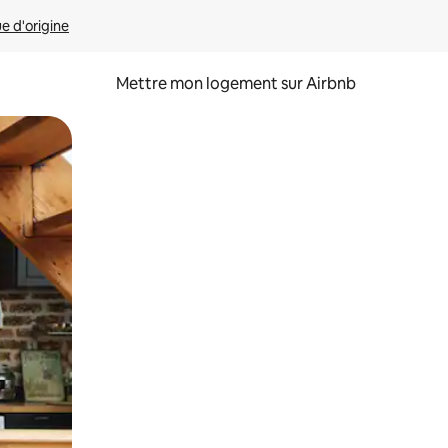
ue d'origine
Mettre mon logement sur Airbnb
sant glisser.