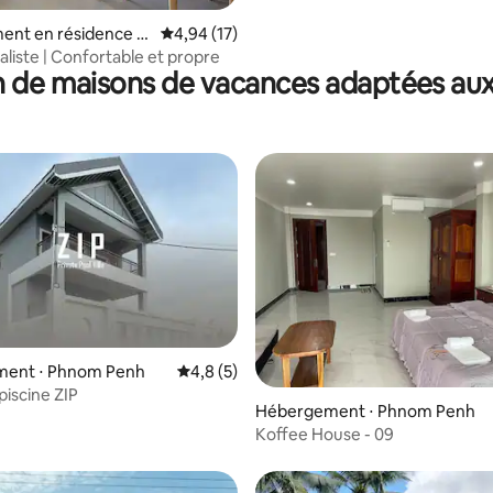
ent en résidence ⋅
Évaluation moyenne sur la base de 17 comme
4,94 (17)
enh
aliste | Confortable et propre
 de maisons de vacances adaptées aux
ent ⋅ Phnom Penh
Évaluation moyenne sur la base de 5 comm
4,8 (5)
 piscine ZIP
e sur la base de 3 commentaires : 5 sur 5
Hébergement ⋅ Phnom Penh
Koffee House - 09