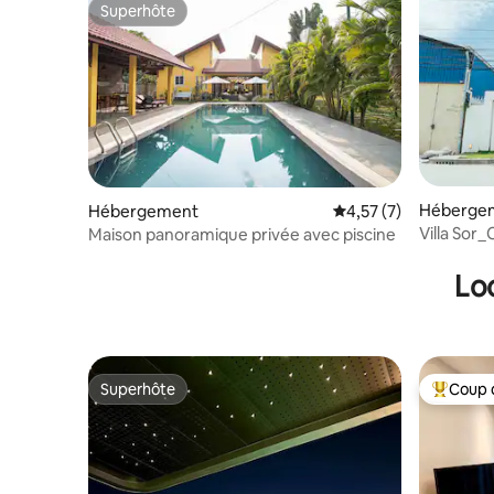
Superhôte
Superhôte
Hébergem
Hébergement
Évaluation moyenne s
4,57 (7)
Villa So
Maison panoramique privée avec piscine
Lo
Superhôte
Coup 
Superhôte
Coups de