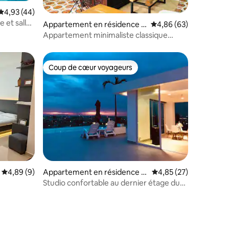
Évaluation moyenne sur la base de 44 commentaires : 4,93 sur 5
4,93 (44)
 et salle
ntaires : 4,73 sur 5
Appartement en résidence ⋅
Évaluation moyenne su
4,86 (63)
Phnom Penh
Appartement minimaliste classique
2 chambres Marché central
Coup de cœur voyageurs
Coup de cœur voyageurs
Évaluation moyenne sur la base de 9 commentaires : 4,89 sur 5
4,89 (9)
Appartement en résidence ⋅
Évaluation moyenne su
4,85 (27)
Phnom Penh
Studio confortable au dernier étage du
centre-ville