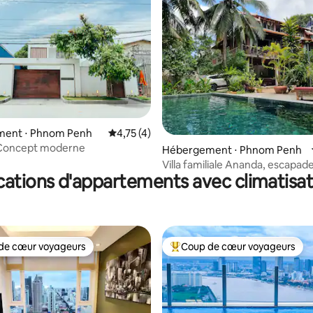
ent ⋅ Phnom Penh
Évaluation moyenne sur la base de 4 comme
4,75 (4)
ur la base de 7 commentaires : 4,57 sur 5
r_Concept moderne
Hébergement ⋅ Phnom Penh
Villa familiale Ananda, escapade
cations d'appartements avec climatisat
de cœur voyageurs
Coup de cœur voyageurs
 cœur voyageurs les plus appréciés
Coups de cœur voyageurs les p