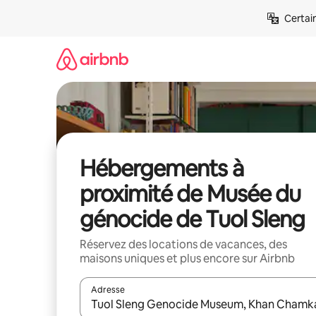
Aller
Certai
directement
au
contenu
Hébergements à
proximité de Musée du
génocide de Tuol Sleng
Réservez des locations de vacances, des
maisons uniques et plus encore sur Airbnb
Adresse
Lorsque les résultats s'affichent, utilisez les flèc