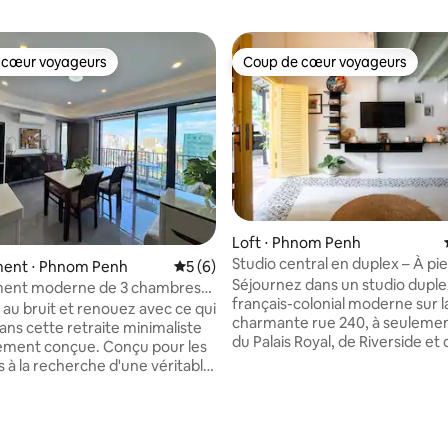
 cœur voyageurs
Coup de cœur voyageurs
 cœur voyageurs
Coup de cœur voyageurs
 sur la base de 17 commentaires : 5 sur 5
Loft ⋅ Phnom Penh
Studio central en duplex – À pi
ent ⋅ Phnom Penh
Évaluation moyenne sur la base de 6 co
5 (6)
palais et de Riverside
Séjournez dans un studio duple
ent moderne de 3 chambres
français-colonial moderne sur l
ine à débordement sur le toit
au bruit et renouez avec ce qui
charmante rue 240, à seulemen
ns cette retraite minimaliste
du Palais Royal, de Riverside et 
conçue. Conçu pour les
Monument de l'Indépendance. 
 à la recherche d'une véritable
dans un bâtiment colonial de 1
xication numérique », notre
magnifiquement restauré, ré
est intentionnellement
rénové avec un décor élégant,
de téléviseurs, ce qui vous
intérieurs lumineux et une ch
 remplacer le temps passé