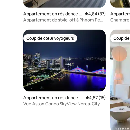
Appartement en résidence ⋅
Évaluation moyenne sur
4,84 (37)
Appartem
Phnom Penh
Phnom P
Appartement de style loft à Phnom Penh
Chambre 
avec vue sur la ville
meublée -
Coup de cœur voyageurs
Coup de
Coup de cœur voyageurs
Coup de
Appartement en résidence ⋅
Évaluation moyenne su
4,87 (15)
Phnom Penh
Vue Aston Condo SkyView Norea-City &
River