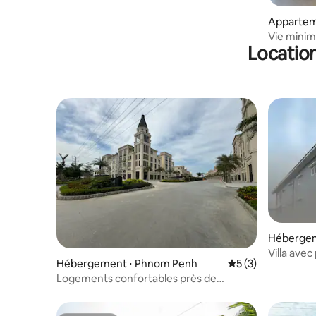
Appartem
Phnom P
Vie minim
Location
Hébergem
Villa avec
Hébergement ⋅ Phnom Penh
Évaluation moyenn
5 (3)
Logements confortables près de
l'aéroport de Phnom Penh