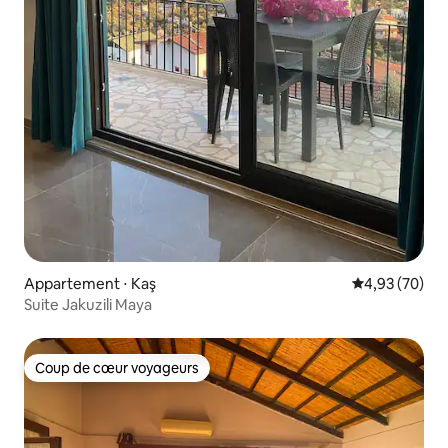
Appartement ⋅ Kaş
Évaluation mo
4,93 (70)
Suite Jakuzili Maya
Coup de cœur voyageurs
Coup de cœur voyageurs