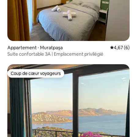
Appartement ⋅ Muratpaşa
Évaluation m
4,67 (6)
Suite confortable 3A | Emplacement privilégié
Coup de cœur voyageurs
Coup de cœur voyageurs