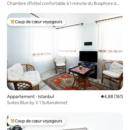
Chambre d'hôtel confortable à 1 minute du Bosphore à
Ortaköy
Coup de cœur voyageurs
Coups de cœur voyageurs les plus appréciés
Appartement ⋅ Istanbul
Évaluation moy
4,88 (161)
Suites Blue by V 1 Sultanahmet
Coup de cœur voyageurs
Coups de cœur voyageurs les plus appréciés