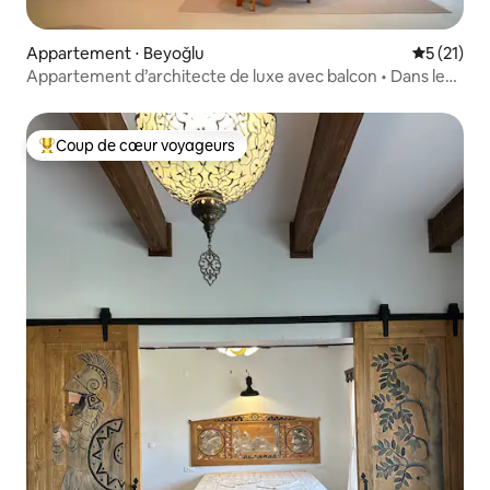
Appartement ⋅ Beyoğlu
Évaluation
5 (21)
Appartement d’architecte de luxe avec balcon • Dans le
quartier de Taksim
Coup de cœur voyageurs
Coups de cœur voyageurs les plus appréciés