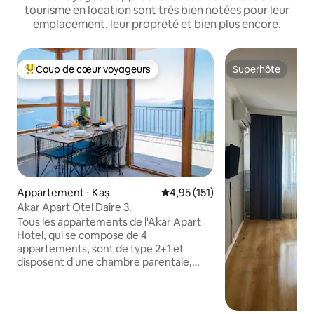
tourisme en location sont très bien notées pour leur
emplacement, leur propreté et bien plus encore.
Coup de cœur voyageurs
Superhôte
Coups de cœur voyageurs les plus appréciés
Superhôte
Appartement ⋅ Kaş
Évaluation moyenne sur la base 
4,95 (151)
Akar Apart Otel Daire 3.
Tous les appartements de l'Akar Apart
Hotel, qui se compose de 4
appartements, sont de type 2+1 et
disposent d'une chambre parentale,
d'une chambre d'enfant, d'une cuisine
ouverte de style américain, d'un salon,
d'une salle de bain et d'un balcon avec