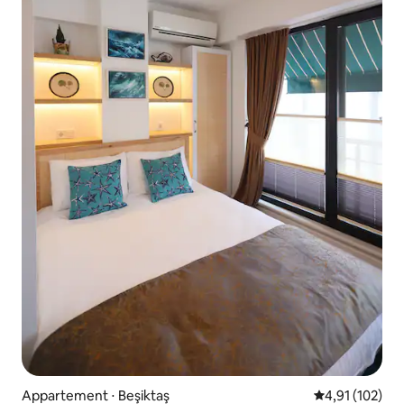
Appartement ⋅ Beşiktaş
Évaluation moy
4,91 (102)