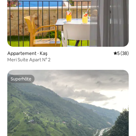
Appartement ⋅ Kaş
Évaluation
5 (38)
Meri Suite Apart N° 2
Superhôte
Superhôte