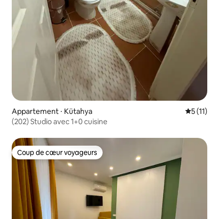
Appartement ⋅ Kütahya
Évaluatio
5 (11)
(202) Studio avec 1+0 cuisine
Coup de cœur voyageurs
Coup de cœur voyageurs