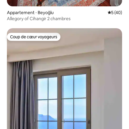
Appartement ⋅ Beyoğlu
Évaluation
5 (40)
Allegory of Cihangir 2 chambres
Coup de cœur voyageurs
Coup de cœur voyageurs