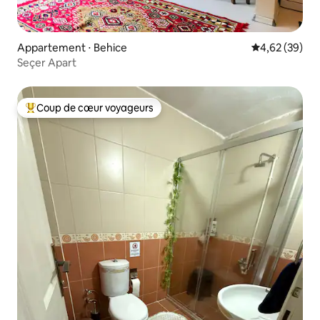
Appartement ⋅ Behice
Évaluation mo
4,62 (39)
Seçer Apart
Coup de cœur voyageurs
Coups de cœur voyageurs les plus appréciés