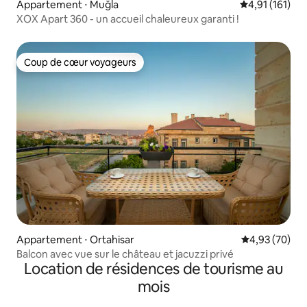
Appartement ⋅ Muğla
Évaluation moy
4,91 (161)
XOX Apart 360 - un accueil chaleureux garanti !
Coup de cœur voyageurs
Coup de cœur voyageurs
Appartement ⋅ Ortahisar
Évaluation mo
4,93 (70)
Balcon avec vue sur le château et jacuzzi privé
Location de résidences de tourisme au
mois