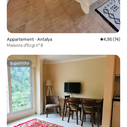
Appartement ⋅ Antalya
Évaluation mo
4,95 (74)
Maisons d'Ezgi n° 8
Superhôte
Superhôte