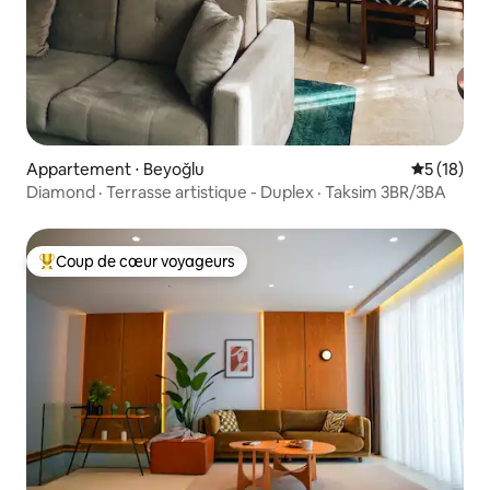
Appartement ⋅ Beyoğlu
Évaluation
5 (18)
Diamond · Terrasse artistique - Duplex · Taksim 3BR/3BA
Coup de cœur voyageurs
Coups de cœur voyageurs les plus appréciés