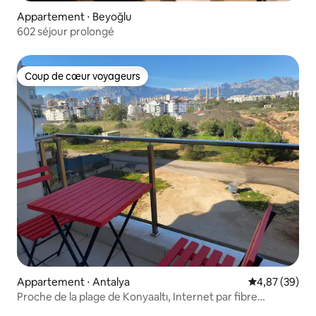
Appartement ⋅ Beyoğlu
602 séjour prolongé
Coup de cœur voyageurs
Coup de cœur voyageurs
Appartement ⋅ Antalya
Évaluation mo
4,87 (39)
Proche de la plage de Konyaaltı, Internet par fibre
optique, parking gratuit