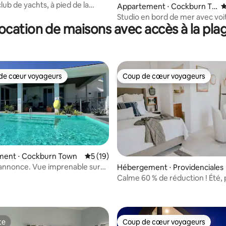
ub de yachts, à pied de la
Appartement ⋅ Cockburn To
É
cellents commentaires !
wn
Studio en bord de mer avec voi
ocation de maisons avec accès à la pla
de cœur voyageurs
Coup de cœur voyageurs
 cœur voyageurs les plus appréciés
Coup de cœur voyageurs
ent ⋅ Cockburn Town
Évaluation moyenne sur la base de 19 co
5 (19)
annonce. Vue imprenable sur
Hébergement ⋅ Providenciales
Calme 60 % de réduction ! Été, 
 sur la base de 77 commentaires : 5 sur 5
privée, vue sur l'océan, coucher
te
Coup de cœur voyageurs