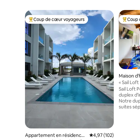
Coup de cœur voyageurs
Coup 
Coups de cœur voyageurs les plus appréciés
Coups de
Maison d'
« Sail Lof
accès à la
Sail Loft 
duplex d'
Notre dup
suites sé
chacune é
salle de b
piscine es
peuvent s
Appartement en résidence ⋅
Évaluation moyenne sur
4,97 (102)
Promenez-