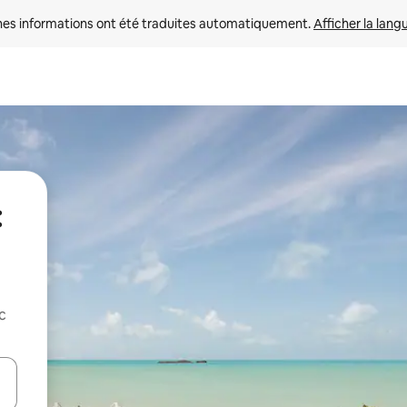
nes informations ont été traduites automatiquement. 
Afficher la lang
:
c
hes vers le haut et vers le bas pour les parcourir ou en appuyant et en fai