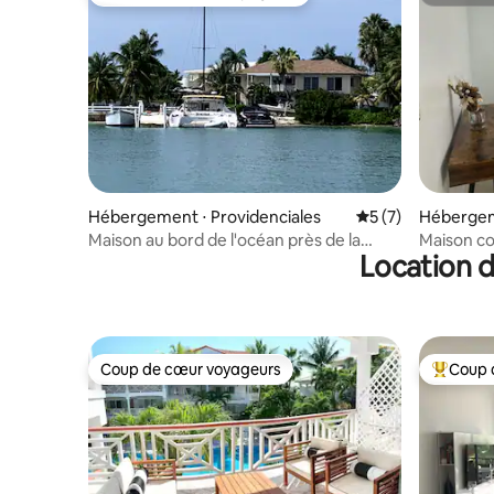
Coups de cœur voyageurs les plus appréciés
Superhô
Hébergement ⋅ Providenciales
Évaluation moyenn
5 (7)
Hébergeme
Maison au bord de l'océan près de la
Maison co
Location d
crique aux tortues
distance 
Coup de cœur voyageurs
Coup 
Coup de cœur voyageurs
Coups de