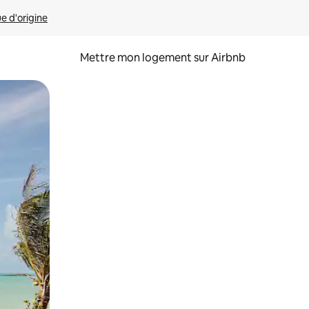
ue d'origine
Mettre mon logement sur Airbnb
sant glisser.