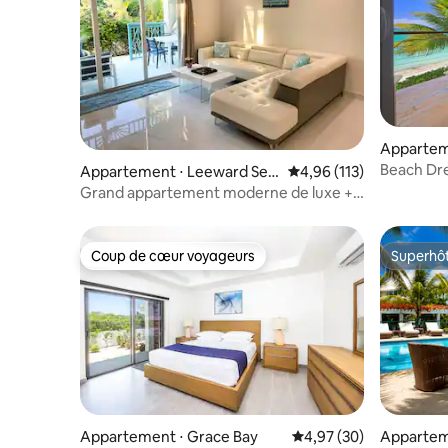
Appartem
Beach Drea
Appartement ⋅ Leeward Sett
Évaluation moyenne sur
4,96 (113)
lement
Grand appartement moderne de luxe +
piscine + proche de la plage
Coup de cœur voyageurs
Superhô
Coup de cœur voyageurs
Superhô
Appartement ⋅ Grace Bay
Évaluation moyenne sur
4,97 (30)
Apparteme