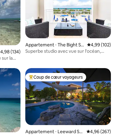
mmentaires : 5 sur 5
Appartement ⋅ The Bight Se
Évaluation moyenne sur
4,99 (102)
ttlement
Superbe studio avec vue sur l'océan,
valuation moyenne sur la base de 134 commentaires : 4,98 sur 5
4,98 (134)
balcon et piscines
 sur la
Coup de cœur voyageurs
Coups de cœur voyageurs les plus appréciés
ntaires : 4,75 sur 5
Appartement ⋅ Leeward Set
Évaluation moyenne sur
4,96 (267)