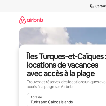
Aller
Certai
directement
au
contenu
Îles Turques-et-Caïques 
locations de vacances
avec accès à la plage
Trouvez et réservez des locations uniques ave
accès à la plage sur Airbnb
Adresse
Lorsque les résultats s'affichent, utilisez les flèc