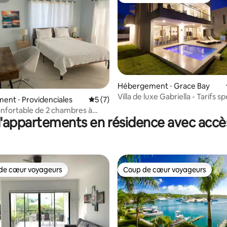
te
Coup de cœur voyageurs
Hébergement ⋅ Grace Bay
Villa de luxe Gabriella - Tarifs s
e sur la base de 7 commentaires : 5 sur 5
nt ⋅ Providenciales
Évaluation moyenne sur la base de 7 co
5 (7)
d'ouverture
nfortable de 2 chambres à
'appartements en résidence avec accès
de marche de la plage.
de cœur voyageurs
Coup de cœur voyageurs
 cœur voyageurs les plus appréciés
Coup de cœur voyageurs