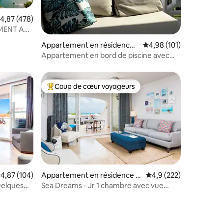
valuation moyenne sur la base de 478 commentaires : 4,87 sur 5
4,87 (478)
MENT AU
ntaires : 4,98 sur 5
Appartement en résidence ⋅
Évaluation moyenne sur
4,98 (101)
Turtle Cove
Appartement en bord de piscine avec
balcon panoramique et vue sur l'océan
Coup de cœur voyageurs
Coups de cœur voyageurs les plus appréciés
ntaires : 4,98 sur 5
valuation moyenne sur la base de 104 commentaires : 4,87 sur 5
4,87 (104)
Appartement en résidence ⋅
Évaluation moyenne su
4,9 (222)
Providenciales
uelques
Sea Dreams - Jr 1 chambre avec vue
panoramique sur l'océan !