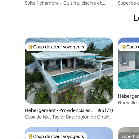
s
Suite 1 chambre – Cuisine, piscine et
Superbe cl
accès à Grace Bay
plage, ex
L
Coup de cœur voyageurs
Coup 
Coups de cœur voyageurs les plus appréciés
Coups de
Hébergem
Nouvelle 
l'océan.
Hébergement ⋅ Providenciales a
Évaluation moyenne
5 (77)
nd West Caicos
Casa de Isle, Taylor Bay, région de Chalk
Sound
Coup de cœur voyageurs
Superhô