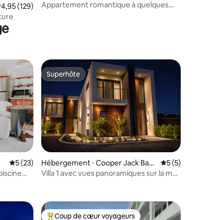
tlement
Appartement romantique à quelques
valuation moyenne sur la base de 129 commentaires : 4,95 sur 5
4,95 (129)
pas de la plage
ture
ge
Superhôte
Superhôte
mmentaires : 5 sur 5
Évaluation moyenne sur la base de 23 commentaires : 5 sur 5
5 (23)
Hébergement ⋅ Cooper Jack Bay
Évaluation moyenn
5 (5)
Settlement
piscine
Villa 1 avec vues panoramiques sur la mer
 de soleil
turquoise
Coup de cœur voyageurs