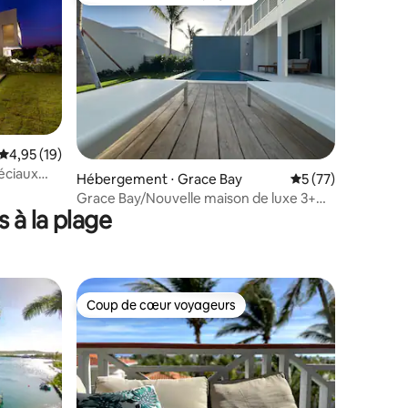
Coups de cœur voyageurs les plus appréciés
Évaluation moyenne sur la base de 19 commentaires : 4,95 sur 5
4,95 (19)
péciaux
mmentaires : 5 sur 5
Hébergement ⋅ Grace Bay
Évaluation moyenne
5 (77)
Grace Bay/Nouvelle maison de luxe 3+
 à la plage
chambres et piscine
Coup de cœur voyageurs
Coup de cœur voyageurs