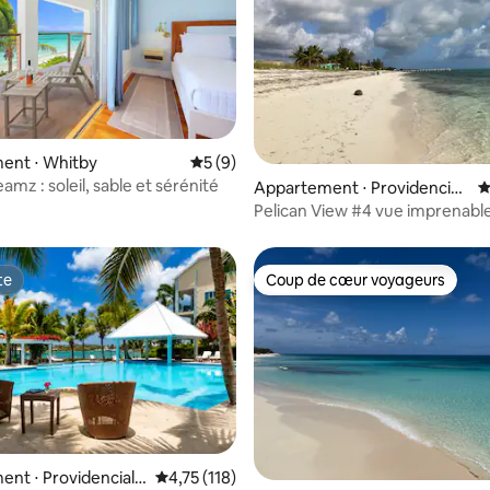
ent ⋅ Whitby
Évaluation moyenne sur la base de 9 co
5 (9)
mz : soleil, sable et sérénité
 la base de 113 commentaires : 4,96 sur 5
Appartement ⋅ Providencial
É
es
Pelican View #4 vue imprenable
plage
te
Coup de cœur voyageurs
te
Coup de cœur voyageurs
 la base de 30 commentaires : 4,97 sur 5
nt ⋅ Providenciale
Évaluation moyenne sur la base de 118 comme
4,75 (118)