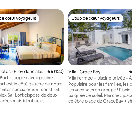
de cœur voyageurs
Coup de cœur voyageurs
 cœur voyageurs les plus appréciés
Coup de cœur voyageurs
hôtes ⋅ Providenciales
Évaluation moyenne sur la base de 120 co
5 (120)
Villa ⋅ Grace Bay
É
t Port », duplex avec piscine,
Villa fermée + piscine privée • À
 plage
plage de GraceBay
Port est le côté gauche de notre
Populaire pour les familles, les 
invités spécialement construit.
les vacances en groupe ! Piscine privée
lex Sail Loft dispose de deux
baignée de soleil. Marchez jusqu
parées mais identiques,
célèbre plage de GraceBay + s
quipée d'un lit King Size, d'une
restaurants, vie nocturne, « Un espace
ain et d'une kitchenette. La
incroyable ! J'ai adoré le combo
t partagée avec les invités qui
extérieur/intérieur et la vérand
éjourner de l'autre côté.
confortable. » Sarah Burton, Oh
 la base de 102 commentaires : 4,97 sur 5
vous sur le quai et utilisez nos
Unis La villa est nichée dans un cadre