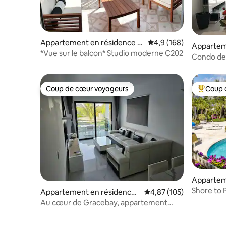
Appartement en résidence ⋅
Évaluation moyenne su
4,9 (168)
Appartem
Providenciales
*Vue sur le balcon* Studio moderne C202
Grace Ba
Condo de
pieds car
Coup de cœur voyageurs
Coup 
Coup de cœur voyageurs
Coups de
Appartem
Turtle Co
Shore to 
Appartement en résidence ⋅
Évaluation moyenne sur
4,87 (105)
Grace Bay
Au cœur de Gracebay, appartement
moderne, piscine, sécurisé