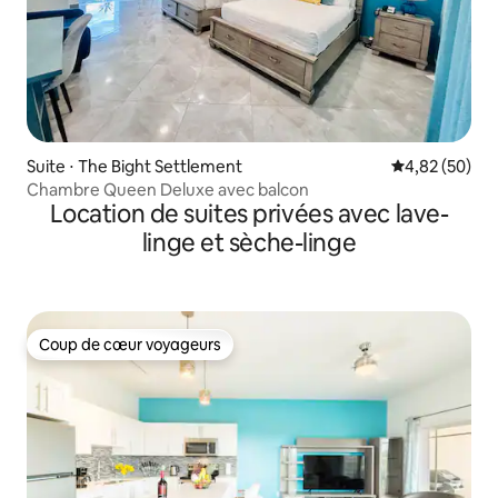
Suite ⋅ The Bight Settlement
Évaluation mo
4,82 (50)
Chambre Queen Deluxe avec balcon
Location de suites privées avec lave-
linge et sèche-linge
Coup de cœur voyageurs
Coup de cœur voyageurs