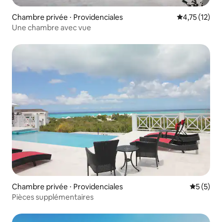
Chambre privée ⋅ Providenciales
Évaluation mo
4,75 (12)
Une chambre avec vue
Chambre privée ⋅ Providenciales
Évaluatio
5 (5)
Pièces supplémentaires