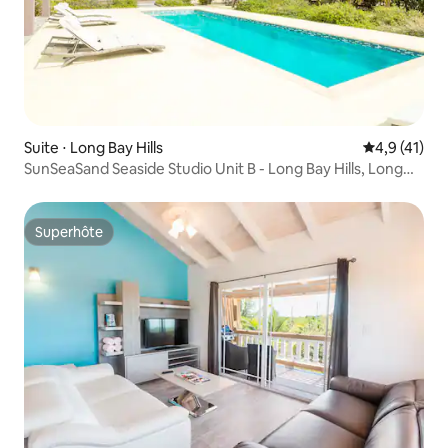
Suite ⋅ Long Bay Hills
Évaluation m
4,9 (41)
SunSeaSand Seaside Studio Unit B - Long Bay Hills, Long
Bay Hills
Superhôte
Superhôte