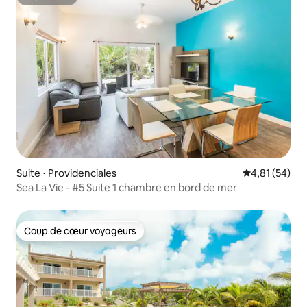
Superhôte
Suite ⋅ Providenciales
Évaluation mo
4,81 (54)
Sea La Vie - #5 Suite 1 chambre en bord de mer
Coup de cœur voyageurs
Coup de cœur voyageurs