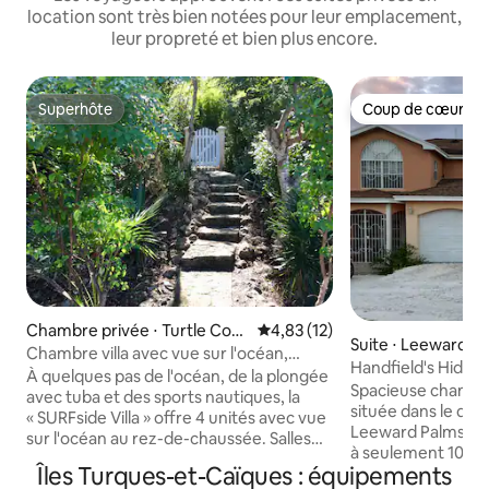
location sont très bien notées pour leur emplacement,
leur propreté et bien plus encore.
Superhôte
Coup de cœur vo
Superhôte
Coup de cœur vo
Chambre privée ⋅ Turtle Cov
Évaluation moyenne sur la base
4,83 (12)
Suite ⋅ Leeward S
e
Chambre villa avec vue sur l'océan,
Handfield's Hide
marches de la plage : chambre n °2
À quelques pas de l'océan, de la plongée
confortable
Spacieuse chambre
avec tuba et des sports nautiques, la
située dans le quar
« SURFside Villa » offre 4 unités avec vue
Leeward Palms. Leeward Palms est situé
sur l'océan au rez-de-chaussée. Salles
à seulement 10 mi
de bains attenantes dans chacune, les
Îles Turques-et-Caïques : équipements
Grace Bay. Votre sécurité est notre
chambres privées sont parfaites pour les