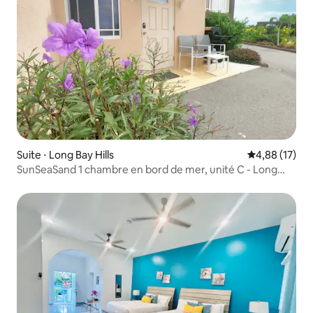
Suite ⋅ Long Bay Hills
Évaluation mo
4,88 (17)
SunSeaSand 1 chambre en bord de mer, unité C - Long
Bay Hills