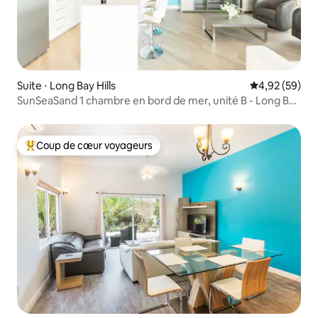
Suite ⋅ Long Bay Hills
Évaluation mo
4,92 (59)
SunSeaSand 1 chambre en bord de mer, unité B - Long Bay
Hills
Coup de cœur voyageurs
Coups de cœur voyageurs les plus appréciés