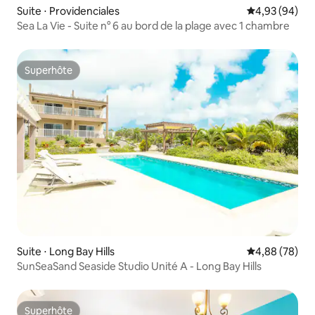
Suite ⋅ Providenciales
Évaluation mo
4,93 (94)
Sea La Vie - Suite n° 6 au bord de la plage avec 1 chambre
Superhôte
Superhôte
Suite ⋅ Long Bay Hills
Évaluation mo
4,88 (78)
SunSeaSand Seaside Studio Unité A - Long Bay Hills
Superhôte