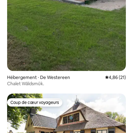
Hébergement ⋅ De Westereen
Évaluation mo
4,86 (21)
Chalet Wâldsmûk.
Coup de cœur voyageurs
Coup de cœur voyageurs