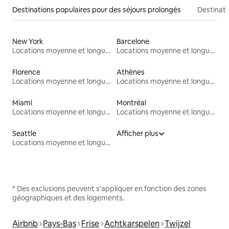
Destinations populaires pour des séjours prolongés
Destinati
New York
Barcelone
Locations moyenne et longue durée
Locations moyenne et longue durée
Florence
Athènes
Locations moyenne et longue durée
Locations moyenne et longue durée
Miami
Montréal
Locations moyenne et longue durée
Locations moyenne et longue durée
Seattle
Afficher plus
Locations moyenne et longue durée
* Des exclusions peuvent s'appliquer en fonction des zones
géographiques et des logements.
Airbnb
Pays-Bas
Frise
Achtkarspelen
Twijzel