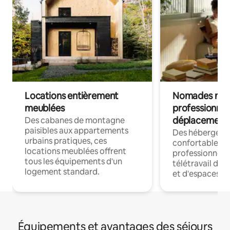
Locations entièrement
Nomades num
meublées
professionnel
déplacement
Des cabanes de montagne
paisibles aux appartements
Des hébergem
urbains pratiques, ces
confortables p
locations meublées offrent
professionnels
tous les équipements d'un
télétravail dis
logement standard.
et d'espaces de
Équipements et avantages des séjours