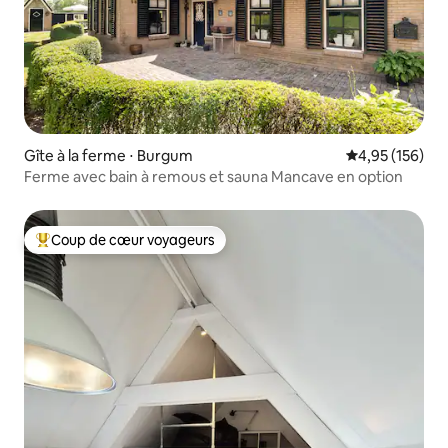
Gîte à la ferme ⋅ Burgum
Évaluation moy
4,95 (156)
Ferme avec bain à remous et sauna Mancave en option
Coup de cœur voyageurs
Coups de cœur voyageurs les plus appréciés