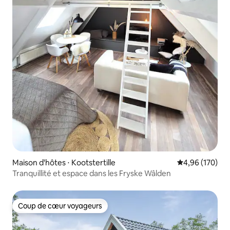
Maison d'hôtes ⋅ Kootstertille
Évaluation moy
4,96 (170)
Tranquillité et espace dans les Fryske Wâlden
Coup de cœur voyageurs
Coup de cœur voyageurs