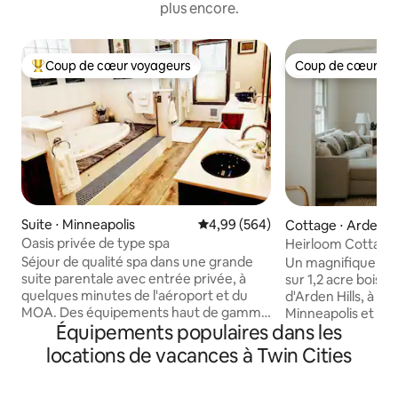
plus encore.
Coup de cœur voyageurs
Coup de cœur vo
Coups de cœur voyageurs les plus appréciés
Coup de cœur vo
Suite ⋅ Minneapolis
Évaluation moyenne sur la base 
4,99 (564)
Cottage ⋅ Arden Hi
Oasis privée de type spa
Heirloom Cottage |
jacuzzi et sauna
Séjour de qualité spa dans une grande
Un magnifique cha
suite parentale avec entrée privée, à
sur 1,2 acre boisé
quelques minutes de l'aéroport et du
d'Arden Hills, à 15
MOA. Des équipements haut de gamme
Minneapolis et de 
Équipements populaires dans les
que vous ne trouverez pas dans la
l'impression d'être
plupart des hôtels, rien que pour vous !
monde. Entretien 
locations de vacances à Twin Cities
Détendez-vous dans un jacuzzi de luxe
Beka. Salon confortable près de la
pour 2 personnes et une douche à
cheminée, solariu
vapeur. Blottissez-vous dans un coin
balançoire suspen