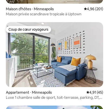
Maison d'hôtes ⋅ Minneapolis
Évaluation moy
4,96 (201)
Maison privée scandinave tropicale à Uptown
Coup de cœur voyageurs
Coup de cœur voyageurs
Appartement ⋅ Minneapolis
Évaluation mo
4,91 (45)
Luxe 1 chambre salle de sport, toit-terrasse, parking, DT,
UMN