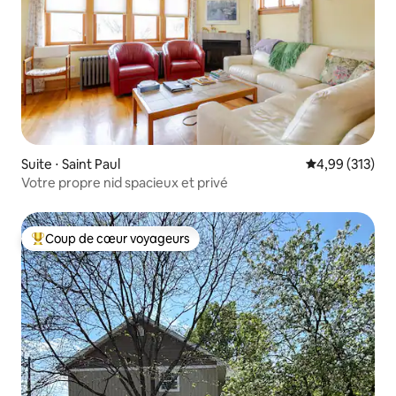
Suite ⋅ Saint Paul
Évaluation moy
4,99 (313)
Votre propre nid spacieux et privé
Coup de cœur voyageurs
Coups de cœur voyageurs les plus appréciés