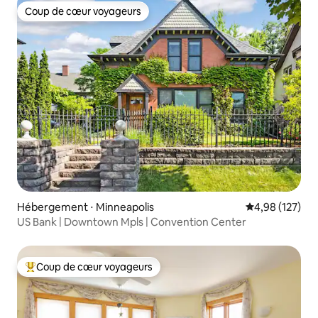
Coup de cœur voyageurs
Coup de cœur voyageurs
Hébergement ⋅ Minneapolis
Évaluation moy
4,98 (127)
US Bank | Downtown Mpls | Convention Center
Coup de cœur voyageurs
Coups de cœur voyageurs les plus appréciés