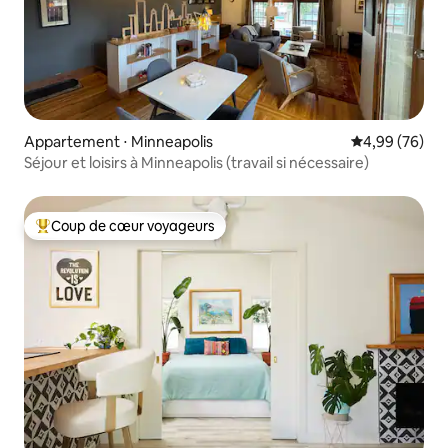
Appartement ⋅ Minneapolis
Évaluation mo
4,99 (76)
Séjour et loisirs à Minneapolis (travail si nécessaire)
Coup de cœur voyageurs
Coups de cœur voyageurs les plus appréciés