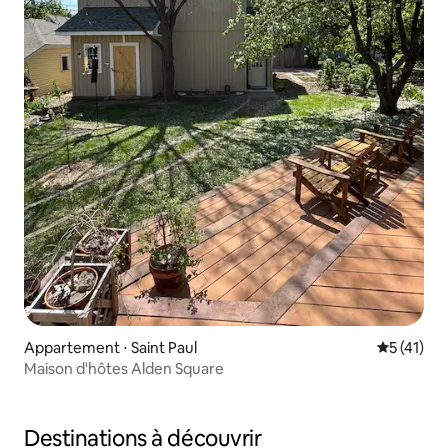
Appartement ⋅ Saint Paul
Évaluation
5 (41)
Maison d'hôtes Alden Square
Destinations à découvrir