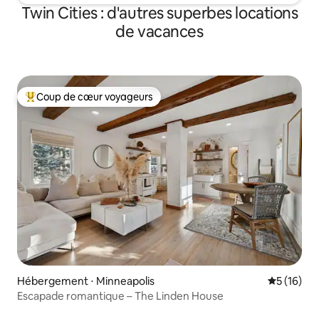
Twin Cities : d'autres superbes locations
de vacances
Coup de cœur voyageurs
Coups de cœur voyageurs les plus appréciés
Hébergement ⋅ Minneapolis
Évaluation
5 (16)
Escapade romantique – The Linden House