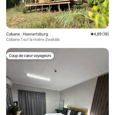
Cabane ⋅ Haenertsburg
Évaluation mo
4,89 (18)
Cabane 1 sur la rivière Zwakala
Coup de cœur voyageurs
Coup de cœur voyageurs