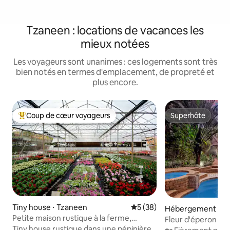
Tzaneen : locations de vacances les
mieux notées
Les voyageurs sont unanimes : ces logements sont très
bien notés en termes d'emplacement, de propreté et
plus encore.
Coup de cœur voyageurs
Superhôte
Coups de cœur voyageurs les plus appréciés
Superhôte
Tiny house ⋅ Tzaneen
Évaluation moyenne sur la b
5 (38)
Hébergement ⋅ T
Petite maison rustique à la ferme,
Fleur d'éperon
évasion vers la tranquillité
Tiny house rustique dans une pépinière