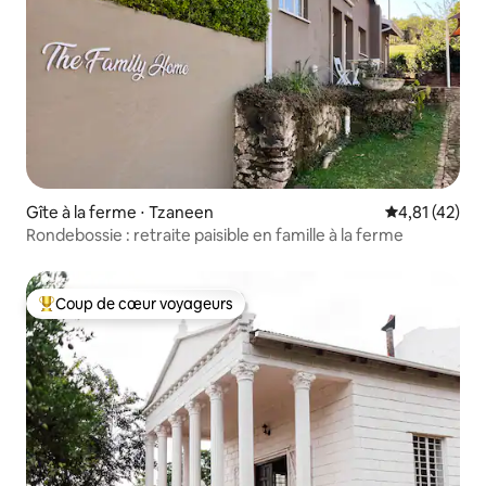
Gîte à la ferme ⋅ Tzaneen
Évaluation mo
4,81 (42)
Rondebossie : retraite paisible en famille à la ferme
Coup de cœur voyageurs
Coups de cœur voyageurs les plus appréciés