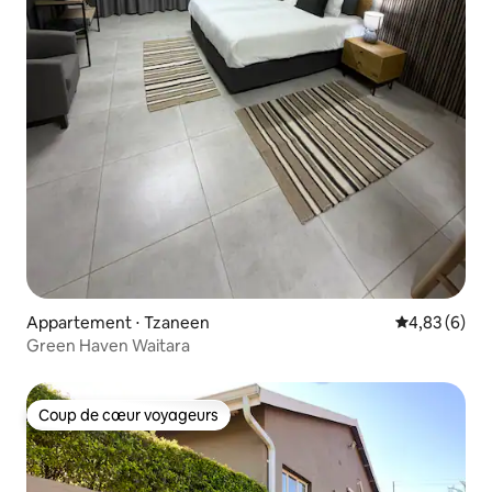
Appartement ⋅ Tzaneen
Évaluation m
4,83 (6)
Green Haven Waitara
Coup de cœur voyageurs
Coup de cœur voyageurs