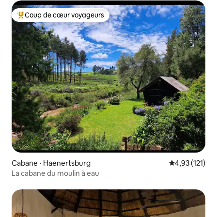
Coup de cœur voyageurs
Coups de cœur voyageurs les plus appréciés
Cabane ⋅ Haenertsburg
Évaluation moy
4,93 (121)
La cabane du moulin à eau