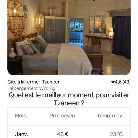
Gîte à la ferme ⋅ Tzaneen
Évaluation m
4,6 (43)
Hébergement Wild Fig
Quel est le meilleur moment pour visiter
Tzaneen ?
Mois
Prix moyen
Temp. moy.
Janv.
46 €
23 °C