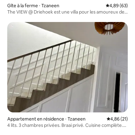
Gîte à la ferme ⋅ Tzaneen
Évaluation mo
4,89 (63)
The VIEW @ Driehoek est une villa pour les amoureux de
la nature
Appartement en résidence ⋅ Tzaneen
Évaluation mo
4,86 (21)
4 lits. 3 chambres privées. Braai privé. Cuisine complète.
Ville