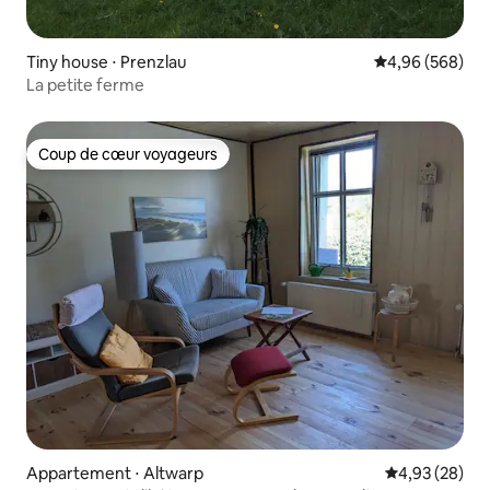
Tiny house ⋅ Prenzlau
Évaluation moy
4,96 (568)
La petite ferme
Coup de cœur voyageurs
Coup de cœur voyageurs
Appartement ⋅ Altwarp
Évaluation mo
4,93 (28)