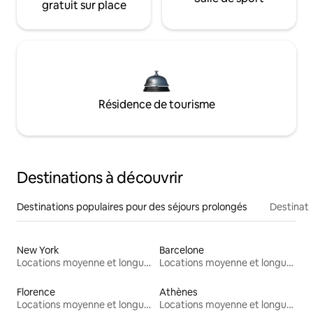
gratuit sur place
Résidence de tourisme
Destinations à découvrir
Destinations populaires pour des séjours prolongés
Destinati
New York
Barcelone
Locations moyenne et longue durée
Locations moyenne et longue durée
Florence
Athènes
Locations moyenne et longue durée
Locations moyenne et longue durée