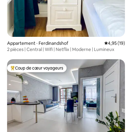
Appartement ⋅ Ferdinandshof
Évaluation mo
4,95 (19)
2 pièces | Central | Wifi | Netflix | Moderne | Lumineux
Coup de cœur voyageurs
Coups de cœur voyageurs les plus appréciés