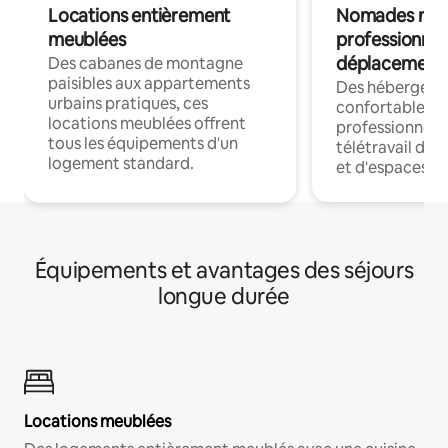
Locations entièrement
Nomades num
meublées
professionnel
déplacement
Des cabanes de montagne
paisibles aux appartements
Des hébergem
urbains pratiques, ces
confortables p
locations meublées offrent
professionnels
tous les équipements d'un
télétravail dis
logement standard.
et d'espaces de
Équipements et avantages des séjours
longue durée
Locations meublées