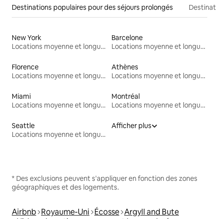
Destinations populaires pour des séjours prolongés
Destinati
New York
Barcelone
Locations moyenne et longue durée
Locations moyenne et longue durée
Florence
Athènes
Locations moyenne et longue durée
Locations moyenne et longue durée
Miami
Montréal
Locations moyenne et longue durée
Locations moyenne et longue durée
Seattle
Afficher plus
Locations moyenne et longue durée
* Des exclusions peuvent s'appliquer en fonction des zones
géographiques et des logements.
Airbnb
Royaume-Uni
Écosse
Argyll and Bute