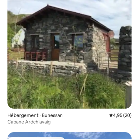
Hébergement ⋅ Bunessan
Évaluation mo
4,95 (20)
Cabane Ardchiavaig