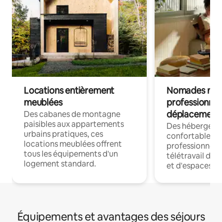
Locations entièrement
Nomades num
meublées
professionnel
déplacement
Des cabanes de montagne
paisibles aux appartements
Des hébergem
urbains pratiques, ces
confortables p
locations meublées offrent
professionnels
tous les équipements d'un
télétravail dis
logement standard.
et d'espaces de
Équipements et avantages des séjours