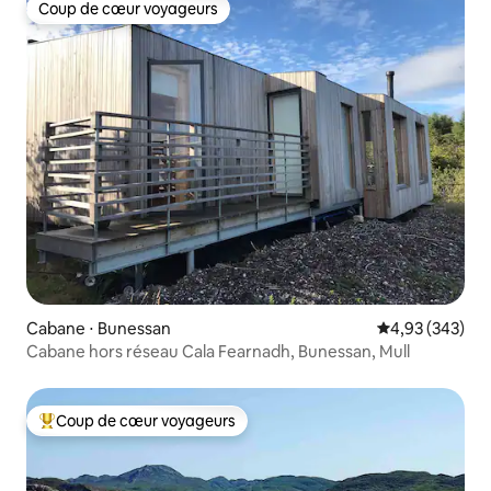
Coup de cœur voyageurs
Coup de cœur voyageurs
Cabane ⋅ Bunessan
Évaluation moy
4,93 (343)
Cabane hors réseau Cala Fearnadh, Bunessan, Mull
Coup de cœur voyageurs
Coups de cœur voyageurs les plus appréciés