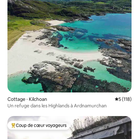
Cottage ⋅ Kilchoan
Évaluation 
5 (118)
Un refuge dans les Highlands à Ardnamurchan
Coup de cœur voyageurs
Coups de cœur voyageurs les plus appréciés