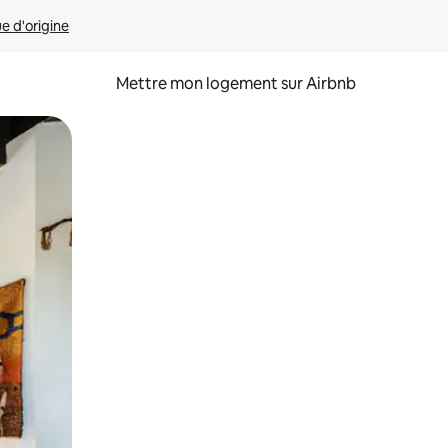
ue d'origine
Mettre mon logement sur Airbnb
sant glisser.