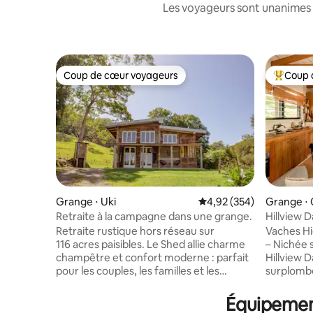
Les voyageurs sont unanimes 
Coup de cœur voyageurs
Coup 
Coup de cœur voyageurs
Coups de
Grange ⋅ Uki
Évaluation moyenne sur 
4,92 (354)
Grange ⋅ 
Retraite à la campagne dans une grange.
Hillview D
Vaches de
Retraite rustique hors réseau sur
Vaches Hi
116 acres paisibles. Le Shed allie charme
– Nichée s
champêtre et confort moderne : parfait
Hillview D
pour les couples, les familles et les
surplombe
animaux de compagnie. Profitez d'un
escarpem
séjour ouvert avec une cuisine
Currumbin
Équipement
entièrement équipée et une salle de bain
de la vallée. 🐮 Vaches et 🐴 quo