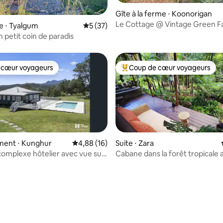
ur la base de 10 commentaires : 4,9 sur 5
Gîte à la ferme ⋅ Koonorigan
Le Cottage @ Vintage Green 
e ⋅ Tyalgum
Évaluation moyenne sur la base de 37 co
5 (37)
n petit coin de paradis
 cœur voyageurs
Coup de cœur voyageurs
 cœur voyageurs
Coups de cœur voyageurs les p
ent ⋅ Kunghur
Évaluation moyenne sur la base de 16 comme
4,88 (16)
Suite ⋅ Zara
omplexe hôtelier avec vue sur
Cabane dans la forêt tropicale 
 sur la base de 17 commentaires : 5 sur 5
gne
cascade