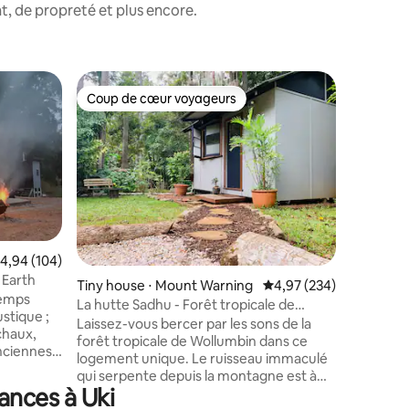
, de propreté et plus encore.
Hébergem
Coup de cœur voyageurs
Coup de
Coup de cœur voyageurs
Coup de
ng
Charmante
C'est une
convertie
est située
Stokers S
Nouvelle-Galles
proche, 
Certaines
au monde
valuation moyenne sur la base de 104 commentaires : 4,94 sur 5
4,94 (104)
taires : 4,98 sur 5
voiture. La vieille église dispose d'une
 Earth
Tiny house ⋅ Mount Warning
Évaluation moyenne sur
4,97 (234)
chambre e
temps
salon ouv
La hutte Sadhu - Forêt tropicale de
stique ;
une magni
Wollumbin
Laissez-vous bercer par les sons de la
chaux,
l'église.
forêt tropicale de Wollumbin dans ce
nciennes,
Capella 
logement unique. Le ruisseau immaculé
guérison
louer sé
qui serpente depuis la montagne est à
 de la
ances à Uki
quelques mètres de la cabane Sadhu.