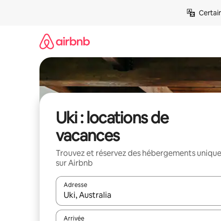
Aller
Certai
directement
au
contenu
Uki : locations de
vacances
Trouvez et réservez des hébergements uniqu
sur Airbnb
Adresse
Lorsque les résultats s'affichent, utilisez les flèc
Arrivée