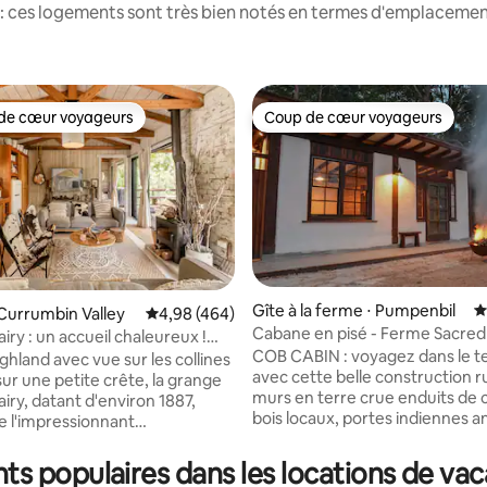
: ces logements sont très bien notés en termes d'emplacement
de cœur voyageurs
Coup de cœur voyageurs
 cœur voyageurs les plus appréciés
Coup de cœur voyageurs
Gîte à la ferme ⋅ Pumpenbil
É
la base de 354 commentaires : 4,92 sur 5
Currumbin Valley
Évaluation moyenne sur la base de 464 commen
4,98 (464)
Cabane en pisé - Ferme Sacred
airy : un accueil chaleureux !
COB CABIN : voyagez dans le 
 la ferme Highland
ghland avec vue sur les collines
avec cette belle construction ru
ur une petite crête, la grange
murs en terre crue enduits de 
airy, datant d'environ 1887,
bois locaux, portes indiennes a
 l'impressionnant
baignoire en pierre. Un lieu de 
ent du mont Tallebudgera,
profondément paisible au milieu
 Creek et le paysage agricole
s populaires dans les locations de vac
nature. Escapade exclusive (c'est-à-dire
tidiens