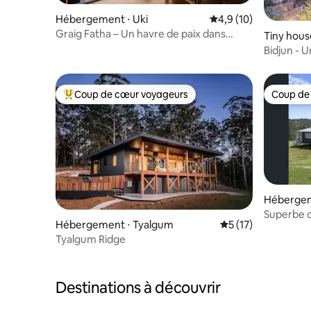
Hébergement ⋅ Uki
Évaluation moyenne s
4,9 (10)
Graig Fatha – Un havre de paix dans
Tiny hous
l'arrière-pays
Bidjun - U
Coup de cœur voyageurs
Coup de
Coups de cœur voyageurs les plus appréciés
Coup de
Hébergem
Superbe c
Hébergement ⋅ Tyalgum
Évaluation moyenne
5 (17)
la monta
Tyalgum Ridge
Destinations à découvrir