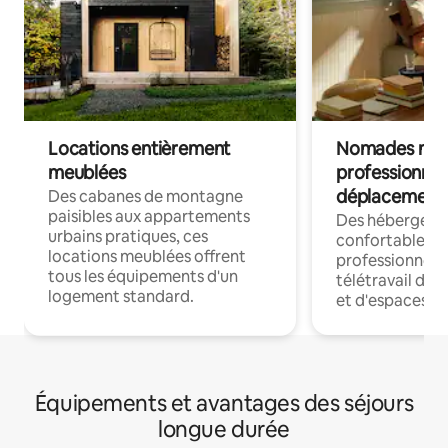
Locations entièrement
Nomades num
meublées
professionnel
déplacement
Des cabanes de montagne
paisibles aux appartements
Des hébergem
urbains pratiques, ces
confortables p
locations meublées offrent
professionnels
tous les équipements d'un
télétravail dis
logement standard.
et d'espaces de
Équipements et avantages des séjours
longue durée