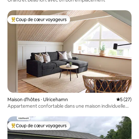
Coup de cœur voyageurs
Coups de cœur voyageurs les plus appréciés
Maison d'hôtes ⋅ Ulricehamn
Évaluation
5 (27)
Appartement confortable dans une maison individuelle
près de Lassalyckan
Coup de cœur voyageurs
Coups de cœur voyageurs les plus appréciés