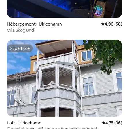
Hébergement ⋅ Ulricehamn
Évaluation mo
4,96 (50)
Villa Skoglund
Superhôte
Superhôte
Loft ⋅ Ulricehamn
Évaluation mo
4,75 (36)
Grand et beau loft avec un bon emplacement