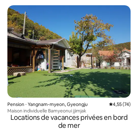
seule une famille de trois générations peut rester dans
une maison privée
Pension ⋅ Yangnam-myeon, Gyeongju
Évaluation mo
4,55 (74)
Maison individuelle Bamyeonui jjimjak
Locations de vacances privées en bord
de mer