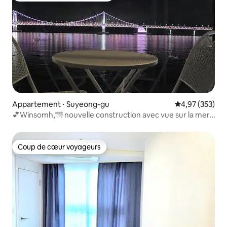
Appartement ⋅ Suyeong-gu
Évaluation moy
4,97 (353)
💕Winsomh,🌁 nouvelle construction avec vue sur la mer,
grand terrain, parking🏠 gratuit,🚘 jeux rétro, animaux🕹
acceptés,🐕‍🦺 Netflix🍎
Coup de cœur voyageurs
Coup de cœur voyageurs