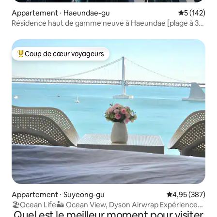
Appartement ⋅ Haeundae-gu
Évaluation 
5 (142)
Résidence haut de gamme neuve à Haeundae [plage à 3
minutes / jacuzzi gratuit] 2 chambres, 2 salles de bain,
grand sèche-linge / séjour relaxant
Coup de cœur voyageurs
Coups de cœur voyageurs les plus appréciés
Appartement ⋅ Suyeong-gu
Évaluation moy
4,95 (387)
🏖Ocean Life🏜 Ocean View, Dyson Airwrap Expérience♥
Quel est le meilleur moment pour visiter
Regarder Netflix Parking🚘 gratuit Espace intérieur🚢 de