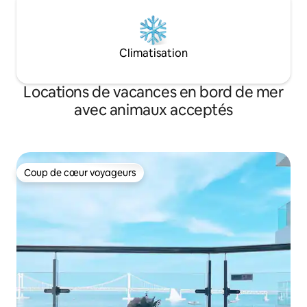
de 10 kg peuvent 
ceux qui veulent se détendre et se
coussins de propr
détendre dans un espace émotionnel
serviettes et bols po
dans un espace privé au 3ème étage qui
y a un grand espa
est confortable et ne sèche pas sans
Climatisation
juste en face de la
déranger personne. Merci. Bonne
pratique.
journée ♡♡♡~
Locations de vacances en bord de mer
avec animaux acceptés
Coup de cœur voyageurs
Coup de cœur voyageurs