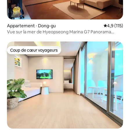
Appartement ⋅ Dong-gu
Évaluation mo
4,9 (115)
Vue sur la mer de Hyeopseong Marina G7 Panorama
Ocean View Haute 20 pyeong Vue de face du pont de
Busan Port 2 minutes à pied de la gare de Busan
Coup de cœur voyageurs
Coup de cœur voyageurs