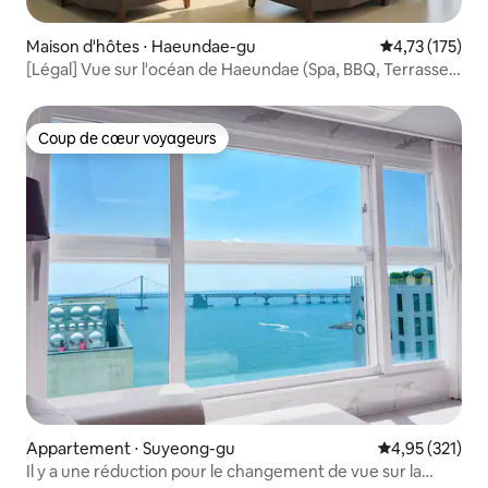
Maison d'hôtes ⋅ Haeundae-gu
Évaluation moy
4,73 (175)
[Légal] Vue sur l'océan de Haeundae (Spa, BBQ, Terrasse
avec vue sur l'océan)_A04
Coup de cœur voyageurs
Coup de cœur voyageurs
Appartement ⋅ Suyeong-gu
Évaluation moy
4,95 (321)
Il y a une réduction pour le changement de vue sur la