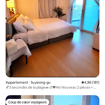
Appartement ⋅ Suyeong-gu
Évaluation moy
4,96 (181)
💕3 secondes de la plage🚗 d'♥️Aki Nouveau 2 pièces🔅
Terrasse ouverte Parking/Sensation/Amusement/Ami~
Espace de🐳 guérison👍
Coup de cœur voyageurs
Coup de cœur voyageurs