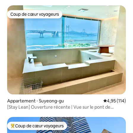
mer ! C'est un logement de 24 pyeong à 30 secondes de
Gwangalli :) #ireJireh 2
Coup de cœur voyageurs
Coup de cœur voyageurs
Appartement ⋅ Suyeong-gu
Évaluation moy
4,95 (114)
[Stay Lean] Ouverture récente | Vue sur le pont de
Gwangandaegyo | Vue panoramique sur l'océan | Jacuzzi |
2 chambres + 2 salles de bain | 3 lits | Vidéosurveillance
Coup de cœur voyageurs
Coups de cœur voyageurs les plus appréciés