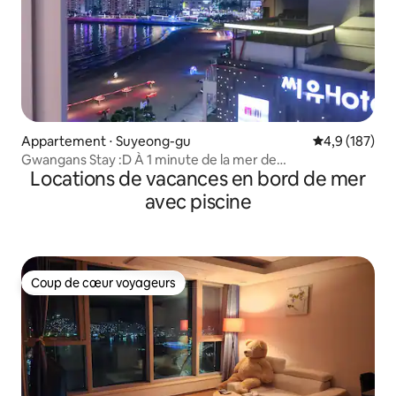
Appartement ⋅ Suyeong-gu
Évaluation mo
4,9 (187)
Gwangans Stay :D À 1 minute de la mer de
Locations de vacances en bord de mer
Gwangalli | Avec terrasse | Parking gratuit (tour de
stationnement)
avec piscine
Coup de cœur voyageurs
Coup de cœur voyageurs