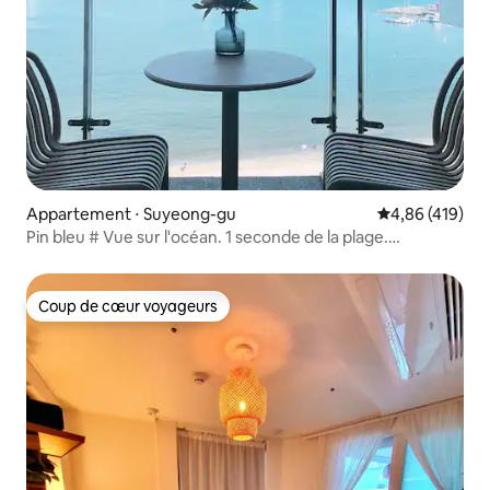
Appartement ⋅ Suyeong-gu
Évaluation moy
4,86 (419)
Pin bleu # Vue sur l'océan. 1 seconde de la plage.
Projecteur. Terrasse. Parking gratuit (tour)
Coup de cœur voyageurs
Coup de cœur voyageurs