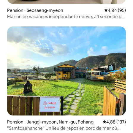
Pension ⋅ Seosaeng-myeon
Évaluation mo
4,94 (95)
Maison de vacances indépendante neuve, à 1 seconde de
la plage de Nasa, avec jacuzzi et vue sur l'océan
Pension ⋅ Janggi-myeon, Nam-gu, Pohang
Évaluation moy
4,88 (137)
"Samtdaehanche" Un lieu de repos en bord de mer où