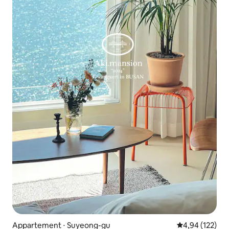
Appartement ⋅ Suyeong-gu
Évaluation moy
4,94 (122)