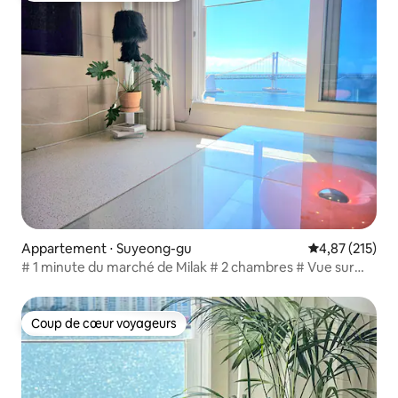
Appartement ⋅ Suyeong-gu
Évaluation moy
4,87 (215)
# 1 minute du marché de Milak # 2 chambres # Vue sur
l'océan # Parking gratuit # Purificateur d'eau
Coup de cœur voyageurs
Coup de cœur voyageurs