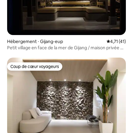
Hébergement ⋅ Gijang-eup
Évaluation m
4,71 (41)
Petit village en face de la mer de Gijang / maison privée de
100 ans en hanok / grande cour et barbecue au jacuzzi
possible
Coup de cœur voyageurs
Coup de cœur voyageurs