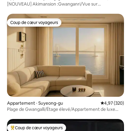
[NOUVEAU] Akimansion :Gwanganri/Vue sur
l'océan/Style hôtelier
Coup de cœur voyageurs
Coup de cœur voyageurs
Appartement ⋅ Suyeong-gu
Évaluation moy
4,97 (320)
Plage de Gwangalli/Étage élevé/Appartement de luxe
avec vue parfaite sur l'océan/Salon + 2 chambres/3 lits
Queen size/Netflix/Parking gratuit/Feux
d'artifice/Nouvelle construction
Coup de cœur voyageurs
Coups de cœur voyageurs les plus appréciés