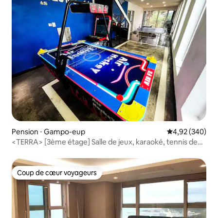
Pension ⋅ Gampo-eup
Évaluation moy
4,92 (340)
<TERRA> [3ème étage] Salle de jeux, karaoké, tennis de
table, salle de perles de trame, rooftop
Coup de cœur voyageurs
Coup de cœur voyageurs