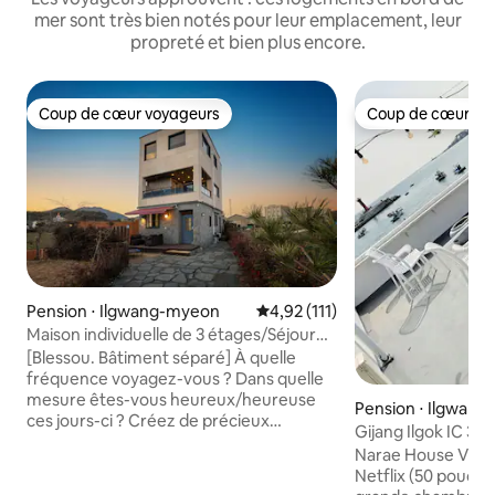
mer sont très bien notés pour leur emplacement, leur
propreté et bien plus encore.
Coup de cœur voyageurs
Coup de cœur vo
Coup de cœur voyageurs
Coup de cœur vo
Pension ⋅ Ilgwang-myeon
Évaluation moyenne sur la base
4,92 (111)
Maison individuelle de 3 étages/Séjour
photogénique/Privé/Terrasse/Barbecue/Feu
[Blessou. Bâtiment séparé] À quelle
de camp/Vue sur la mer et sur la
fréquence voyagez-vous ? Dans quelle
montagne depuis le 3e étage/Parc de
mesure êtes-vous heureux/heureuse
Pension ⋅ Ilgwan
Sinpyeong/Infrastructures solides
ces jours-ci ? Créez de précieux
Gijang Ilgok IC 3 m
souvenirs dans le logement spécial
Bulmung # Barbecu
Narae House Visionnage gratuit de☆
Blessou Annex, où vous pourrez admirer
Narae House
Netflix (50 pouce
le paysage de Gijang Chillam en un coup