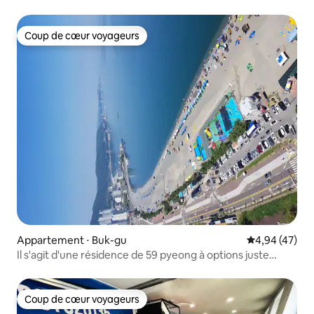
Coup de cœur voyageurs
Coup de cœur voyageurs
Appartement ⋅ Buk-gu
Évaluation mo
4,94 (47)
Il s'agit d'une résidence de 59 pyeong à options juste
devant la plage d'Ulsan Mongdol. Profitez d'une vue
imprenable sur l'océan chez nous.
Coup de cœur voyageurs
Coup de cœur voyageurs