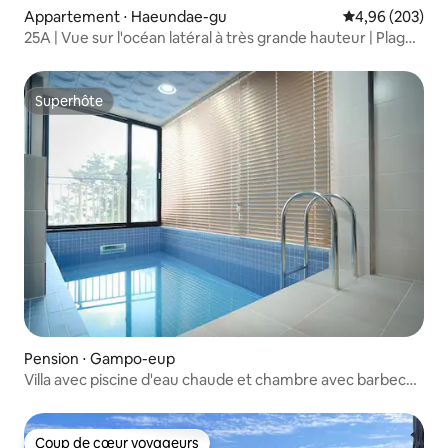
Appartement ⋅ Haeundae-gu
Évaluation moy
4,96 (203)
25A | Vue sur l'océan latéral à très grande hauteur | Plage
de Haeundae à 5 minutes | Bagages gratuits
Superhôte
Superhôte
Pension ⋅ Gampo-eup
Villa avec piscine d'eau chaude et chambre avec barbecue
individuel, a-101 (Villa avec piscine d'eau chaude
(payant)/barbecue individuel)
Coup de cœur voyageurs