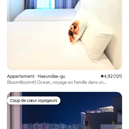
Appartement ⋅ Haeundae-gu
Évaluation moy
4,92 (121)
{BoomBoom#} Ocean, voyage en famille dans un
logement propre et soigné, 2 lits, très proche de la plage
de Haeundae, Netflix #parking gratuit#
Coup de cœur voyageurs
Coup de cœur voyageurs