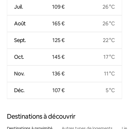
Juil.
109 €
26 °C
Août
165 €
26 °C
Sept.
125 €
22 °C
Oct.
145 €
17 °C
Nov.
136 €
11 °C
Déc.
107 €
5 °C
Destinations à découvrir
Destinations à proximité
Autres types de logements
Lie