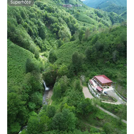
Superhôte
Superhôte