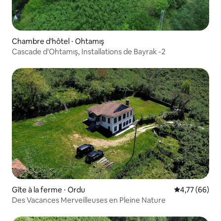
Chambre d'hôtel ⋅ Ohtamış
Cascade d'Ohtamış, Installations de Bayrak -2
Gîte à la ferme ⋅ Ordu
Évaluation mo
4,77 (66)
Des Vacances Merveilleuses en Pleine Nature