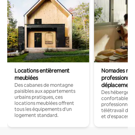
Locations entièrement
Nomades num
meublées
professionnel
déplacement
Des cabanes de montagne
paisibles aux appartements
Des hébergem
urbains pratiques, ces
confortables p
locations meublées offrent
professionnels
tous les équipements d'un
télétravail dis
logement standard.
et d'espaces de