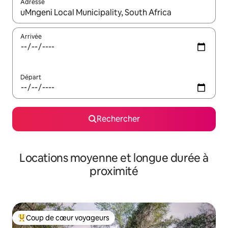
Adresse
Lorsque les résultats s'affichent, utilisez les flèches vers le hau
Arrivée
Départ
Rechercher
Locations moyenne et longue durée à
proximité
Coup de cœur voyageurs
Coups de cœur voyageurs les plus appréciés