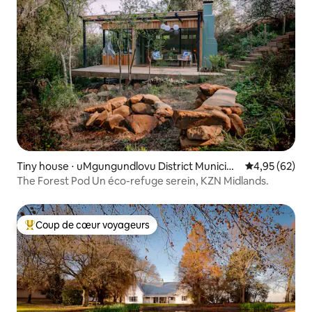
Tiny house ⋅ uMgungundlovu District Municipa
Évaluation mo
4,95 (62)
lity
The Forest Pod Un éco-refuge serein, KZN Midlands.
Coup de cœur voyageurs
Coups de cœur voyageurs les plus appréciés