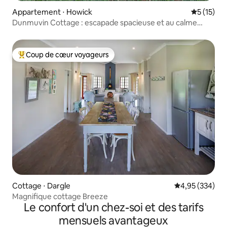
Appartement ⋅ Howick
Évaluation
5 (15)
Dunmuvin Cottage : escapade spacieuse et au calme
dans les Midlands
Coup de cœur voyageurs
Coups de cœur voyageurs les plus appréciés
Cottage ⋅ Dargle
Évaluation moy
4,95 (334)
Magnifique cottage Breeze
Le confort d'un chez-soi et des tarifs
mensuels avantageux