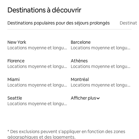
Destinations à découvrir
Destinations populaires pour des séjours prolongés
Destinati
New York
Barcelone
Locations moyenne et longue durée
Locations moyenne et longue durée
Florence
Athènes
Locations moyenne et longue durée
Locations moyenne et longue durée
Miami
Montréal
Locations moyenne et longue durée
Locations moyenne et longue durée
Seattle
Afficher plus
Locations moyenne et longue durée
* Des exclusions peuvent s'appliquer en fonction des zones
géographiques et des logements.