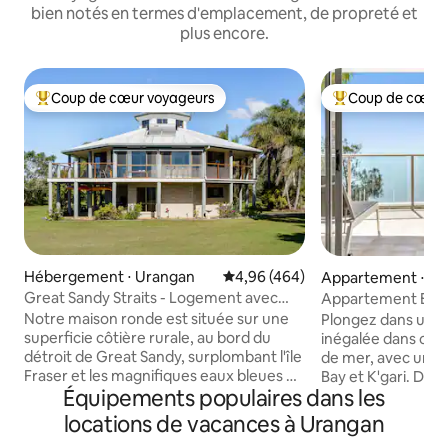
bien notés en termes d'emplacement, de propreté et
plus encore.
Coup de cœur voyageurs
Coup de cœur 
Coups de cœur voyageurs les plus appréciés
Coups de cœur vo
Hébergement ⋅ Urangan
Évaluation moyenne sur la base 
4,96 (464)
Appartement ⋅ U
Great Sandy Straits - Logement avec
Appartement Execu
vue imprenable
- Palms at The Pie
Notre maison ronde est située sur une
Plongez dans une 
superficie côtière rurale, au bord du
inégalée dans cet
détroit de Great Sandy, surplombant l'île
de mer, avec une 
Fraser et les magnifiques eaux bleues de
Bay et K'gari. Do
Équipements populaires dans les
cette région. Récemment rénovée et
principale de luxe a
très confortable, nous proposons trois
d'une salle de bai
locations de vacances à Urangan
chambres : la chambre principale Queen
d'un salon et d'un