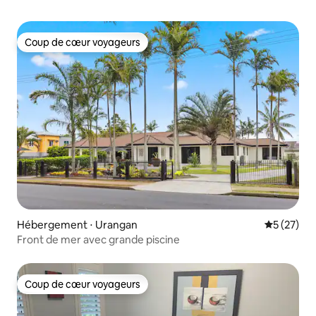
Coup de cœur voyageurs
Coup de cœur voyageurs
Hébergement ⋅ Urangan
Évaluation
5 (27)
Front de mer avec grande piscine
Coup de cœur voyageurs
Coup de cœur voyageurs