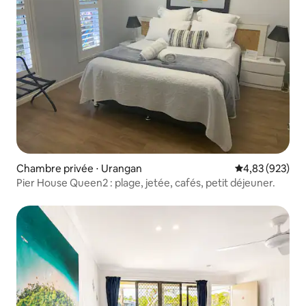
Chambre privée ⋅ Urangan
Évaluation moy
4,83 (923)
Pier House Queen2 : plage, jetée, cafés, petit déjeuner.