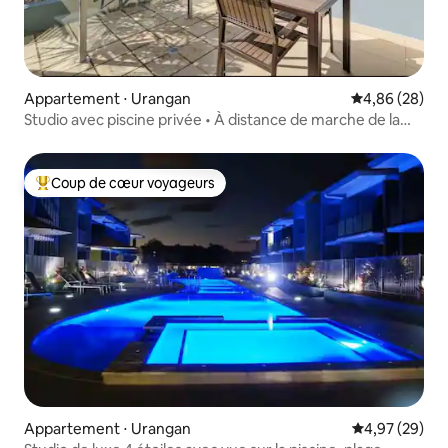
Appartement ⋅ Urangan
Évaluation mo
4,86 (28)
Studio avec piscine privée • À distance de marche de la
marina
Coup de cœur voyageurs
Coups de cœur voyageurs les plus appréciés
Appartement ⋅ Urangan
Évaluation mo
4,97 (29)