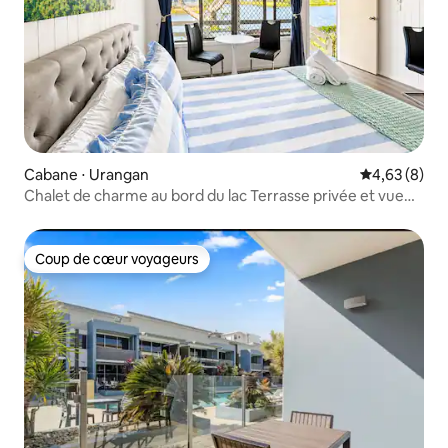
Cabane ⋅ Urangan
Évaluation m
4,63 (8)
Chalet de charme au bord du lac Terrasse privée et vue
sur le lac
Coup de cœur voyageurs
Coup de cœur voyageurs