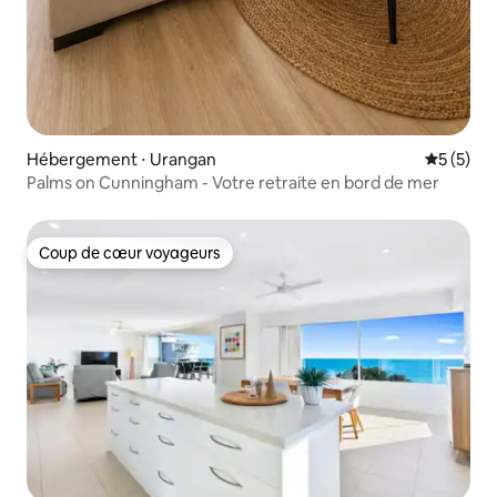
Hébergement ⋅ Urangan
Évaluatio
5 (5)
Palms on Cunningham - Votre retraite en bord de mer
Coup de cœur voyageurs
Coup de cœur voyageurs