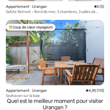
Appartement ⋅ Urangan
Évaluatio
5 (5)
SaltAir Retreat ~ Bord de mer, 3 chambres, 3 salles de
bains, pour 6 personnes.
Coup de cœur voyageurs
Coups de cœur voyageurs les plus appréciés
Appartement ⋅ Urangan
Évaluation moy
4,95 (113)
Seahaven sur la baie
Quel est le meilleur moment pour visiter
Urangan ?