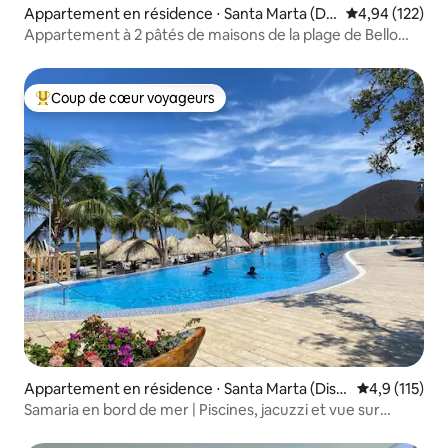
Appartement en résidence ⋅ Santa Marta (Dis
Évaluation moy
4,94 (122)
trito Turístico Cultural E Histórico)
Appartement à 2 pâtés de maisons de la plage de Bello
Horizonte
Coup de cœur voyageurs
Coups de cœur voyageurs les plus appréciés
Appartement en résidence ⋅ Santa Marta (Distr
Évaluation mo
4,9 (115)
ito Turístico Cultural E Histórico)
Samaria en bord de mer | Piscines, jacuzzi et vue sur
l'océan