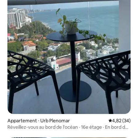
Appartement ⋅ Urb Plenomar
Évaluation mo
4,82 (34)
Réveillez-vous au bord de l'océan · 16e étage · En bord de
mer