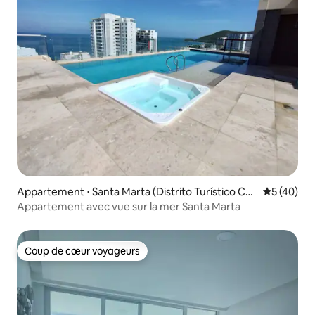
Appartement ⋅ Santa Marta (Distrito Turístico Cul
Évaluation
5 (40)
tural E Histórico)
Appartement avec vue sur la mer Santa Marta
Coup de cœur voyageurs
Coup de cœur voyageurs