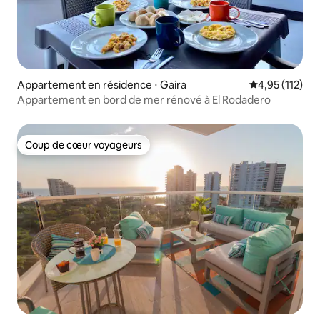
Appartement en résidence ⋅ Gaira
Évaluation moy
4,95 (112)
Appartement en bord de mer rénové à El Rodadero
Coup de cœur voyageurs
Coup de cœur voyageurs