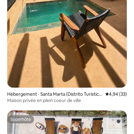
Hébergement ⋅ Santa Marta (Distrito Turístico
Évaluation mo
4,94 (33)
Cultural E Histórico)
Maison privée en plein coeur de ville
Superhôte
Superhôte