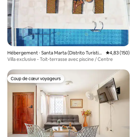
Hébergement ⋅ Santa Marta (Distrito Turístic
Évaluation moy
4,83 (150)
o Cultural E Histórico)
Villa exclusive - Toit-terrasse avec piscine / Centre
Coup de cœur voyageurs
Coup de cœur voyageurs