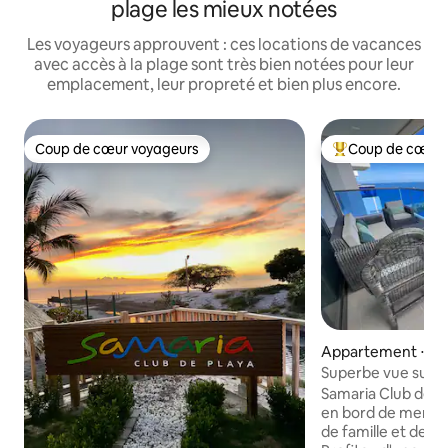
plage les mieux notées
Les voyageurs approuvent : ces locations de vacances
avec accès à la plage sont très bien notées pour leur
emplacement, leur propreté et bien plus encore.
Coup de cœur voyageurs
Coup de cœur 
Coup de cœur voyageurs
Coups de cœur vo
Appartement ⋅ San
strito Turístico Cul
Superbe vue sur la
co)
Samaria Beach Cl
Samaria Club de 
en bord de mer co
de famille et des 