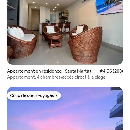
Appartement en résidence ⋅ Santa Marta (Di
Évaluation moy
4,96 (203)
strito Turístico Cultural E Histórico)
Appartement, 4 chambres/accès direct à la plage
Coup de cœur voyageurs
Coup de cœur voyageurs