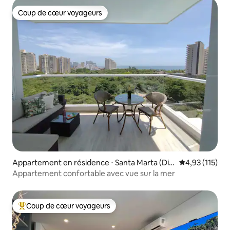
Coup de cœur voyageurs
Coup de cœur voyageurs
Appartement en résidence ⋅ Santa Marta (Dis
Évaluation moy
4,93 (115)
trito Turístico Cultural E Histórico)
Appartement confortable avec vue sur la mer
Coup de cœur voyageurs
Coups de cœur voyageurs les plus appréciés