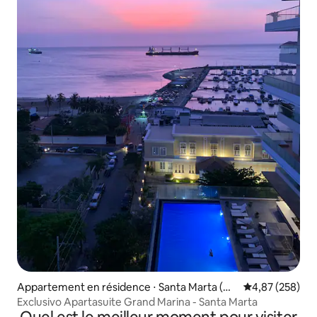
Appartement en résidence ⋅ Santa Marta (Dis
Évaluation moy
4,87 (258)
trito Turístico Cultural E Histórico)
Exclusivo Apartasuite Grand Marina - Santa Marta