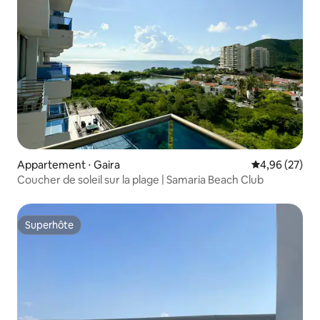
Appartement ⋅ Gaira
Évaluation mo
4,96 (27)
Coucher de soleil sur la plage | Samaria Beach Club
Superhôte
Superhôte