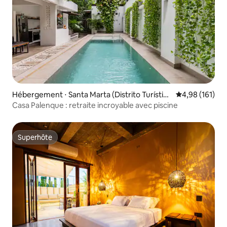
Hébergement ⋅ Santa Marta (Distrito Turístico
Évaluation moy
4,98 (161)
Cultural E Histórico)
Casa Palenque : retraite incroyable avec piscine
Superhôte
Superhôte