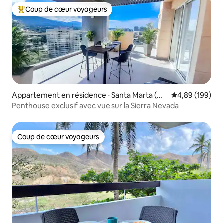
Coup de cœur voyageurs
Coups de cœur voyageurs les plus appréciés
Appartement en résidence ⋅ Santa Marta (Dis
Évaluation moy
4,89 (199)
trito Turístico Cultural E Histórico)
Penthouse exclusif avec vue sur la Sierra Nevada
Coup de cœur voyageurs
Coup de cœur voyageurs