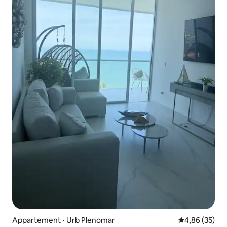
Appartement ⋅ Urb Plenomar
Évaluation mo
4,86 (35)