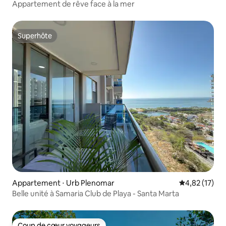
Appartement de rêve face à la mer
Superhôte
Superhôte
Appartement ⋅ Urb Plenomar
Évaluation mo
4,82 (17)
Belle unité à Samaria Club de Playa - Santa Marta
Coup de cœur voyageurs