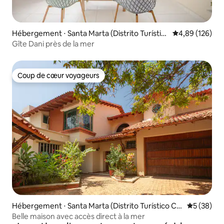
Hébergement ⋅ Santa Marta (Distrito Turístic
Évaluation moy
4,89 (126)
o Cultural E Histórico)
Gîte Dani près de la mer
Coup de cœur voyageurs
Coup de cœur voyageurs
Hébergement ⋅ Santa Marta (Distrito Turístico Cul
Évaluation
5 (38)
tural E Histórico)
Belle maison avec accès direct à la mer