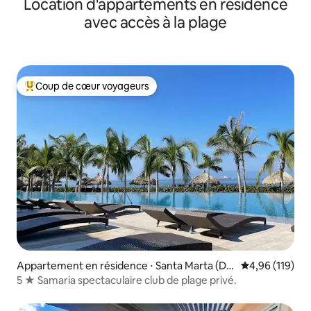
Location d'appartements en résidence
avec accès à la plage
Coup de cœur voyageurs
Coups de cœur voyageurs les plus appréciés
Appartement en résidence ⋅ Santa Marta (Dis
Évaluation moy
4,96 (119)
trito Turístico Cultural E Histórico)
5 ★ Samaria spectaculaire club de plage privé.