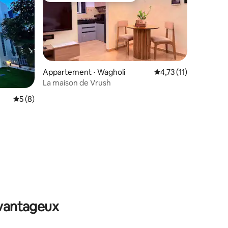
Appartement ⋅ Wagholi
Évaluation moyenne s
4,73 (11)
La maison de Vrush
Évaluation moyenne sur la base de 8 commentaires : 5 sur 5
5 (8)
mmentaires : 5 sur 5
avantageux