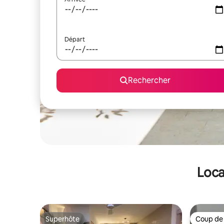
Départ
Rechercher
Loca
Superhôte
Coup de
Superhôte
Coup de