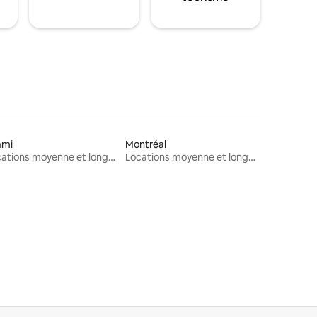
ami
Montréal
Locations moyenne et longue durée
Locations moyenne et longue durée