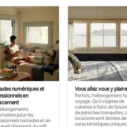
des numériques et
Vous allez vous y plaire
essionnels en
Parfois, l'hébergement fai
voyage. Qu'il s'agisse de
acement
cabanes à flanc de falais
hébergements
de péniches tranquilles, 
rtables pour les
locations sont dotées de
ssionnels nomades et en
caractéristiques uniques
ravail disposant du wifi