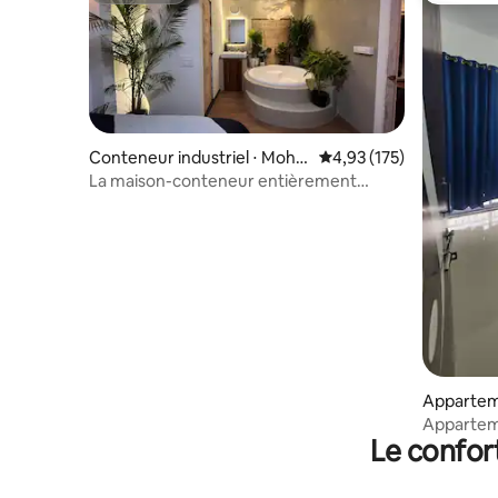
Conteneur industriel ⋅ Moha
Évaluation moyenne sur
4,93 (175)
mmadwadi
La maison-conteneur entièrement
équipée
Apparteme
Appartem
Le confor