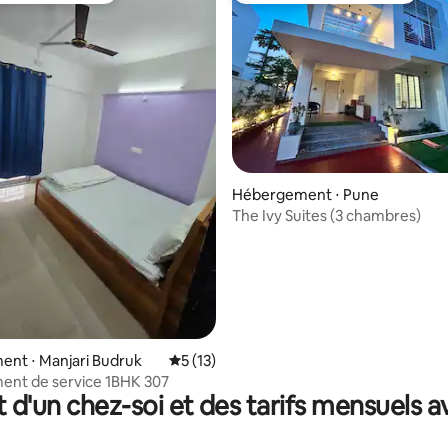
 la base de 175 commentaires : 4,93 sur 5
Hébergement ⋅ Pune
The Ivy Suites (3 chambres)
nt ⋅ Manjari Budruk
Évaluation moyenne sur la base de 13 co
5 (13)
ent de service 1BHK 307
t d'un chez-soi et des tarifs mensuels 