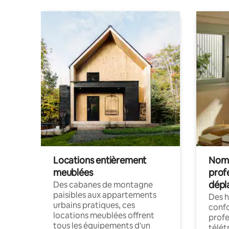
Locations entièrement
Noma
meublées
prof
dépl
Des cabanes de montagne
paisibles aux appartements
Des 
urbains pratiques, ces
confo
locations meublées offrent
profe
tous les équipements d'un
télét