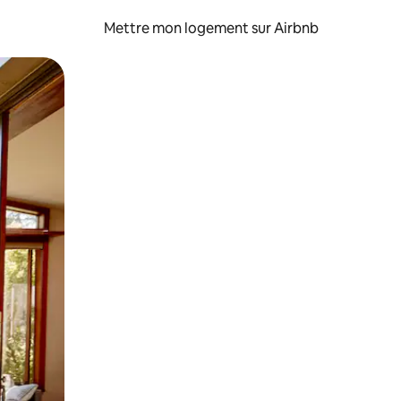
Mettre mon logement sur Airbnb
sant glisser.