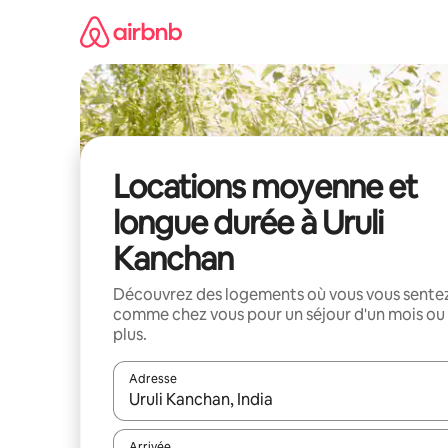
Aller
directement
au
contenu
Locations moyenne et
longue durée à Uruli
Kanchan
Découvrez des logements où vous vous sente
comme chez vous pour un séjour d'un mois ou
plus.
Adresse
Lorsque les résultats s'affichent, utilisez les flèc
Arrivée