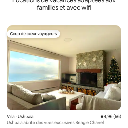
Locations de vacances adaptées aux
familles et avec wifi
Coup de cœur voyageurs
Coup de cœur voyageurs
Villa ⋅ Ushuaïa
Évaluation mo
4,96 (56)
Ushuaia abrite des vues exclusives Beagle Chanel