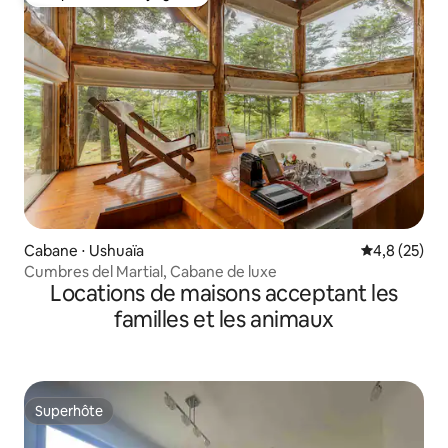
Coup de cœur voyageurs
Cabane ⋅ Ushuaïa
Évaluation m
4,8 (25)
Cumbres del Martial, Cabane de luxe
Locations de maisons acceptant les
familles et les animaux
Superhôte
Superhôte