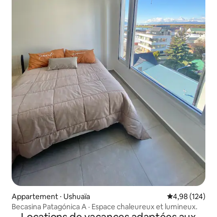
Appartement ⋅ Ushuaïa
Évaluation moy
4,98 (124)
Becasina Patagónica A · Espace chaleureux et lumineux.