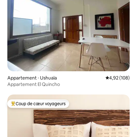
Appartement ⋅ Ushuaïa
Évaluation moy
4,92 (108)
Appartement El Quincho
Coup de cœur voyageurs
Coups de cœur voyageurs les plus appréciés