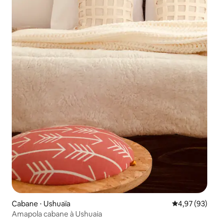
Cabane ⋅ Ushuaïa
Évaluation mo
4,97 (93)
Amapola cabane à Ushuaia