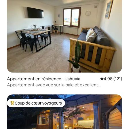
Appartement en résidence ⋅ Ushuaïa
Évaluation moy
4,98 (121)
Appartement avec vue sur la baie et excellent
emplacement
Coup de cœur voyageurs
Coups de cœur voyageurs les plus appréciés