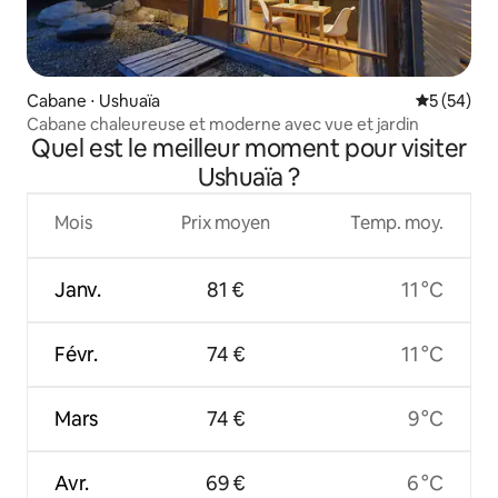
Cabane ⋅ Ushuaïa
Évaluation
5 (54)
Cabane chaleureuse et moderne avec vue et jardin
Quel est le meilleur moment pour visiter
Ushuaïa ?
Mois
Prix moyen
Temp. moy.
Janv.
81 €
11 °C
Févr.
74 €
11 °C
Mars
74 €
9 °C
Avr.
69 €
6 °C