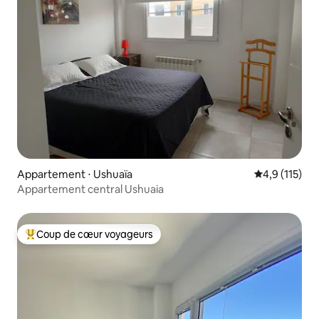
Appartement ⋅ Ushuaïa
Évaluation mo
4,9 (115)
Appartement central Ushuaia
Coup de cœur voyageurs
Coups de cœur voyageurs les plus appréciés