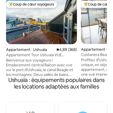
Coup de cœur voyageurs
Coup de cœur 
Coups de cœur voyageurs les plus appréciés
Coups de cœur vo
Appartement ⋅ Us
Appartement ⋅ Ushuaïa
Évaluation moyenne sur la base 
4,89 (368)
Costanera Beagle 
Appartement Tour Ushuaia VUE
UNIQUE, cœur de la ville
Profitez d'Ushuai
Bienvenue aux voyageurs !
unique, en séjourn
Emplacement central Balcon avec vue
appartement, en p
sur le port d'Ushuaia, le canal Beagle et
une vue imprenable 
les montagnes. Deux salles de bains.
Ushuaïa : équipements populaires dans
dispose de deux 
Entièrement équipé pour 6 personnes.
toutes deux avec 
(Jusqu'à 2 personnes supplémentaires)
les locations adaptées aux familles
cuisine entièreme
Coffre-fort dans la chambre principale.
vaisselle délicate. Il dispose également
Petit déjeuner en libre-service.
de 2 salles de bai
Bienvenue aux clients ! Emplacement
une avec baignoire. La propriété 
central. Balcon avec vue sur le port
complétée par un 
d'Ushuaia, le canal de Beagle et les
fauteuils, la télévi
montagnes. Deux salles de bains.