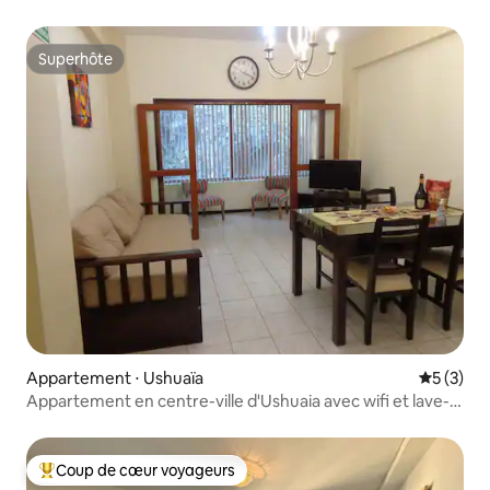
Superhôte
Superhôte
Appartement ⋅ Ushuaïa
Évaluatio
5 (3)
Appartement en centre-ville d'Ushuaia avec wifi et lave-
linge
Coup de cœur voyageurs
Coups de cœur voyageurs les plus appréciés