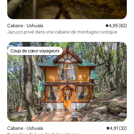
Cabane ⋅ Ushuaïa
Évaluation mo
4,95 (82)
Jacuzzi privé dans une cabane de montagne rustique
Coup de cœur voyageurs
Coup de cœur voyageurs
Cabane ⋅ Ushuaïa
Évaluation mo
4,91 (32)