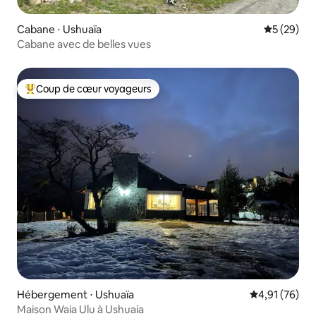
Cabane ⋅ Ushuaïa
Évaluation
5 (29)
Cabane avec de belles vues
Coup de cœur voyageurs
Coups de cœur voyageurs les plus appréciés
Hébergement ⋅ Ushuaïa
Évaluation mo
4,91 (76)
Maison Waia Ulu à Ushuaia