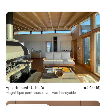
Appartement ⋅ Ushuaïa
Évaluation mo
4,94 (16)
Magnifique penthouse avec vue incroyable