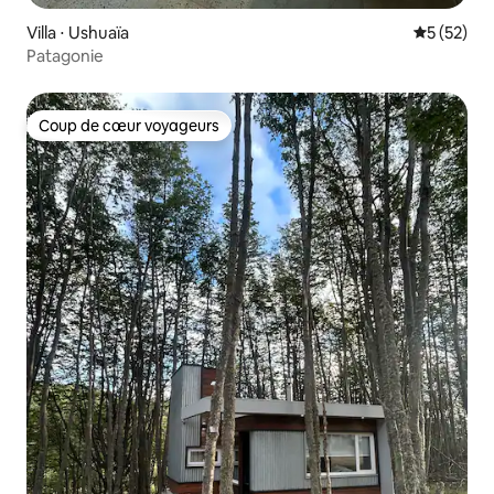
Villa ⋅ Ushuaïa
Évaluation
5 (52)
Patagonie
Coup de cœur voyageurs
Coup de cœur voyageurs