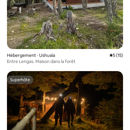
Hébergement ⋅ Ushuaïa
Évaluation
5 (15)
Entre Lengas. Maison dans la forêt
Superhôte
Superhôte