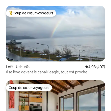
Coup de cœur voyageurs
Coups de cœur voyageurs les plus appréciés
Loft ⋅ Ushuaïa
Évaluation moy
4,93 (407)
Il se lève devant le canal Beagle, tout est proche
Coup de cœur voyageurs
Coup de cœur voyageurs