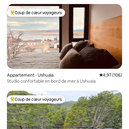
Coup de cœur voyageurs
Coups de cœur voyageurs les plus appréciés
Appartement ⋅ Ushuaïa
Évaluation moy
4,97 (106)
Studio confortable en bord de mer à Ushuaia
Coup de cœur voyageurs
Coups de cœur voyageurs les plus appréciés