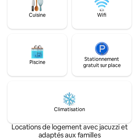
incroyable balcon 
Entièrement équipé pour 6 personnes.
au premier rang la
(Jusqu'à 2 voyageurs supplémentaires)
Cuisine
Wifi
toutes ses belles îl
Coffre-fort dans la chambre principale.
Petit déjeuner en libre-service.
Stationnement
Piscine
gratuit sur place
Climatisation
Locations de logement avec jacuzzi et
adaptés aux familles