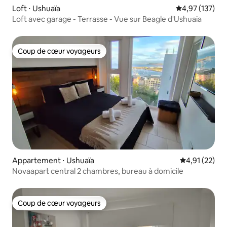
Loft ⋅ Ushuaïa
Évaluation moy
4,97 (137)
Loft avec garage - Terrasse - Vue sur Beagle d'Ushuaia
Coup de cœur voyageurs
Coup de cœur voyageurs
Appartement ⋅ Ushuaïa
Évaluation mo
4,91 (22)
Novaapart central 2 chambres, bureau à domicile
Coup de cœur voyageurs
Coup de cœur voyageurs