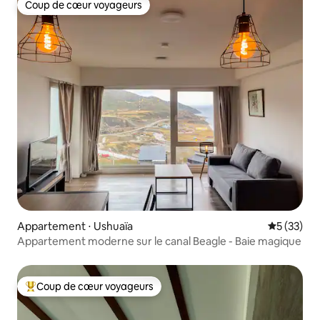
Coup de cœur voyageurs
Coup de cœur voyageurs
Appartement ⋅ Ushuaïa
Évaluation
5 (33)
Appartement moderne sur le canal Beagle - Baie magique
Coup de cœur voyageurs
Coups de cœur voyageurs les plus appréciés