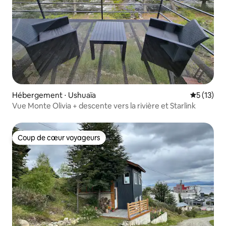
Hébergement ⋅ Ushuaïa
Évaluation
5 (13)
Vue Monte Olivia + descente vers la rivière et Starlink
Coup de cœur voyageurs
Coup de cœur voyageurs