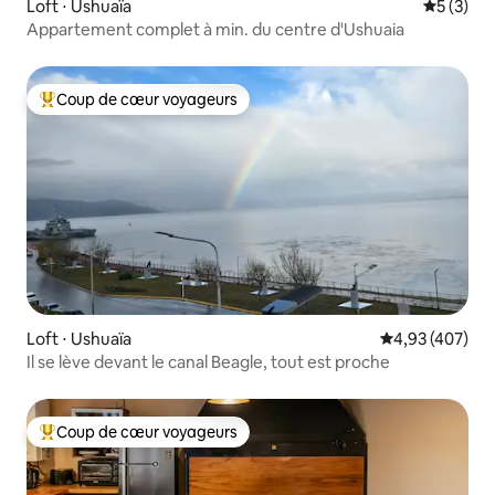
Loft ⋅ Ushuaïa
Évaluatio
5 (3)
Appartement complet à min. du centre d'Ushuaia
Coup de cœur voyageurs
Coups de cœur voyageurs les plus appréciés
Loft ⋅ Ushuaïa
Évaluation moy
4,93 (407)
Il se lève devant le canal Beagle, tout est proche
Coup de cœur voyageurs
Coups de cœur voyageurs les plus appréciés