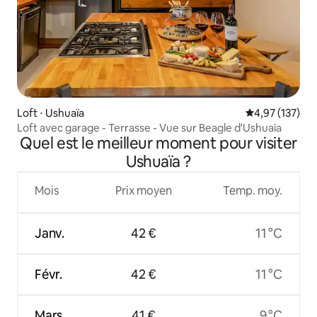
Loft ⋅ Ushuaïa
Évaluation moy
4,97 (137)
Loft avec garage - Terrasse - Vue sur Beagle d'Ushuaia
Quel est le meilleur moment pour visiter
Ushuaïa ?
Mois
Prix moyen
Temp. moy.
Janv.
42 €
11 °C
Févr.
42 €
11 °C
Mars
41 €
9 °C