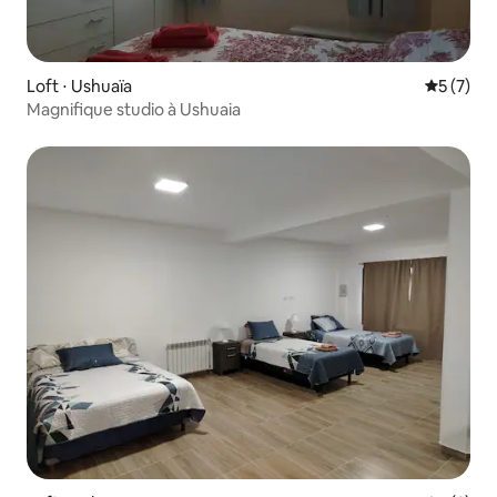
Loft ⋅ Ushuaïa
Évaluatio
5 (7)
Magnifique studio à Ushuaia