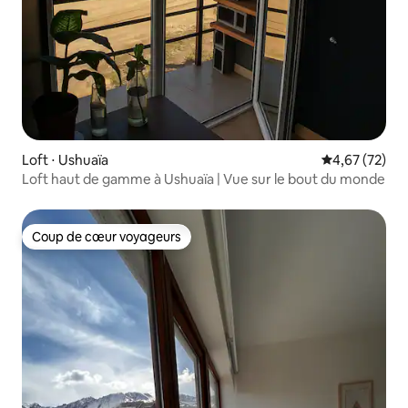
Loft ⋅ Ushuaïa
Évaluation mo
4,67 (72)
Loft haut de gamme à Ushuaïa | Vue sur le bout du monde
Coup de cœur voyageurs
Coup de cœur voyageurs