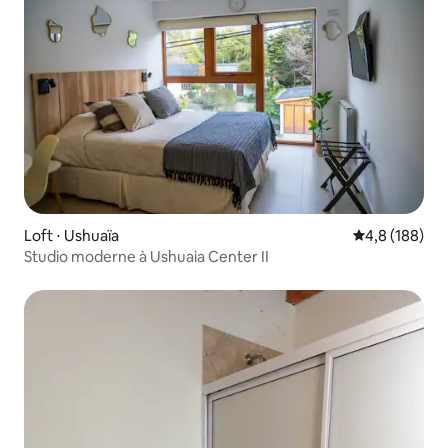
Loft ⋅ Ushuaïa
Évaluation mo
4,8 (188)
Studio moderne à Ushuaia Center II