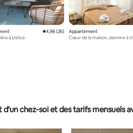
ment
Évaluation moyenne sur la base de 26 commen
4,96 (26)
Appartement
lina à Ustica
Cœur de la maison Jasmine à U
r la base de 31 commentaires : 4,77 sur 5
t d'un chez-soi et des tarifs mensuels 