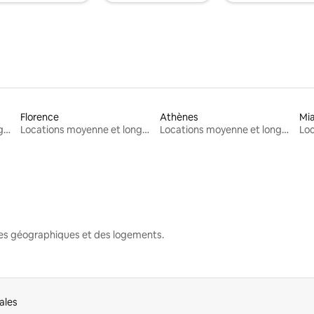
Florence
Athènes
Mi
Locations moyenne et longue durée
Locations moyenne et longue durée
Locations moyenne et longue durée
nes géographiques et des logements.
ales