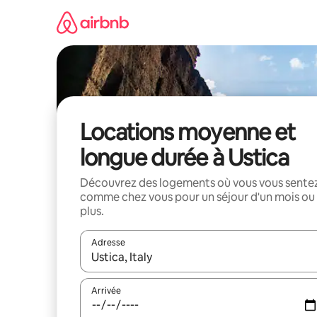
Aller
directement
au
contenu
Locations moyenne et
longue durée à Ustica
Découvrez des logements où vous vous sente
comme chez vous pour un séjour d'un mois ou
plus.
Adresse
Lorsque les résultats s'affichent, utilisez les flèc
Arrivée