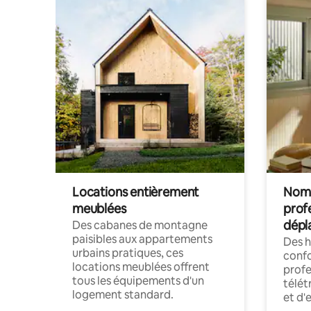
Locations entièrement
Noma
meublées
prof
dépl
Des cabanes de montagne
paisibles aux appartements
Des 
urbains pratiques, ces
confo
locations meublées offrent
profe
tous les équipements d'un
télét
logement standard.
et d'