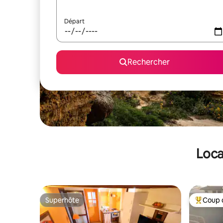
Départ
Rechercher
Loca
Superhôte
Coup 
Superhôte
Coups de