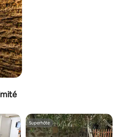
imité
Superhôte
Superhôte