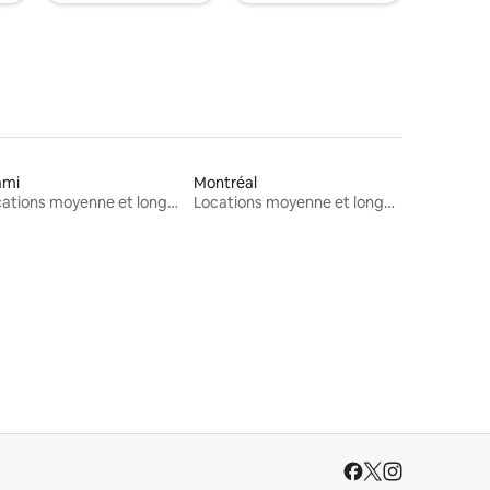
ami
Montréal
Locations moyenne et longue durée
Locations moyenne et longue durée