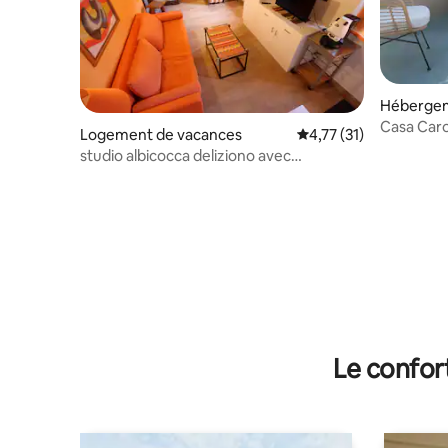
Héberge
Casa Caro
Logement de vacances
Évaluation moyenne su
4,77 (31)
studio albicocca deliziono avec
mezzanine
Le confor