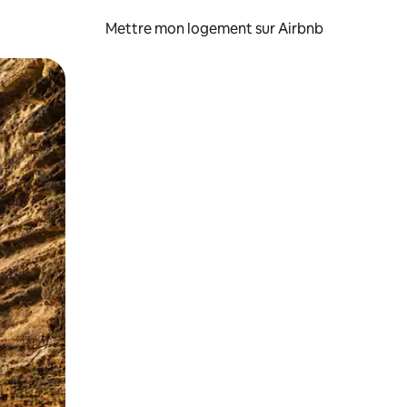
Mettre mon logement sur Airbnb
sant glisser.