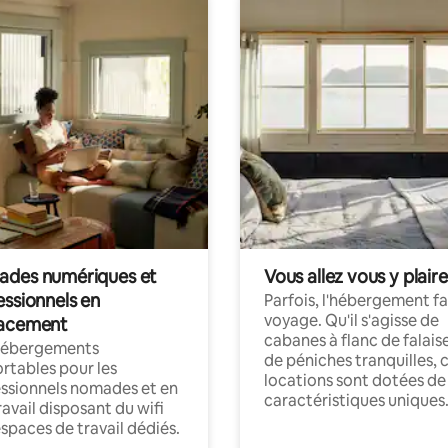
des numériques et
Vous allez vous y plaire
essionnels en
Parfois, l'hébergement fai
voyage. Qu'il s'agisse de
acement
cabanes à flanc de falais
hébergements
de péniches tranquilles, 
rtables pour les
locations sont dotées de
ssionnels nomades et en
caractéristiques uniques
ravail disposant du wifi
espaces de travail dédiés.