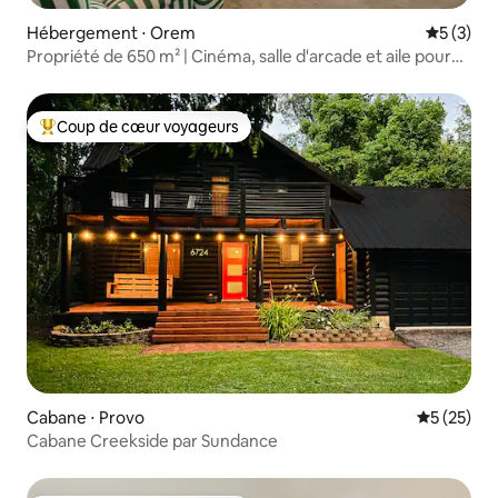
Hébergement ⋅ Orem
Évaluatio
5 (3)
Propriété de 650 m² | Cinéma, salle d'arcade et aile pour
enfants
Coup de cœur voyageurs
Coups de cœur voyageurs les plus appréciés
Cabane ⋅ Provo
Évaluation
5 (25)
Cabane Creekside par Sundance