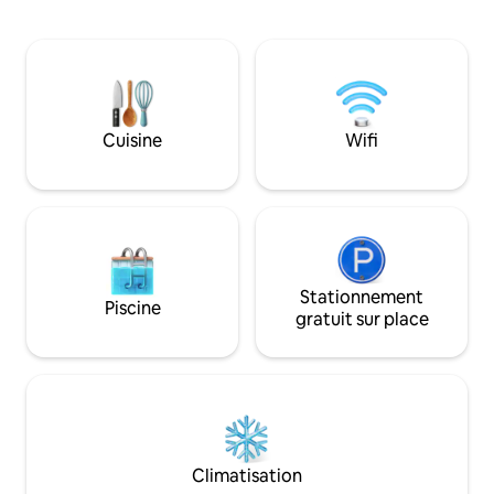
cuisine entièrement équipée, lits
nombreux sentier
confortables, Wi-Fi rapide et espace
magnifiques. Aprè
pour se détendre. Bruits domestiques
remplie au travail o
légers à l'étage de 7 h à 22 h. Pas de fête
détendez-vous en
ni de soirée. Une salle de bain permet à
dans la cuisine bi
ce refuge spacieux d'offrir un excellent
vous relaxant dans 
rapport qualité-prix. En raison de graves
Cuisine
Wifi
type spa avec la l
allergies familiales et d'une exception
deux personnes ou
approuvée par Airbnb, nous NE
dans le lit king-si
POUVONS PAS accueillir d'animaux, y
compris les animaux d'assistance ou de
soutien.
Stationnement
Piscine
gratuit sur place
Climatisation