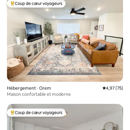
Coup de cœur voyageurs
Coups de cœur voyageurs les plus appréciés
Hébergement ⋅ Orem
Évaluation mo
4,97 (75)
Maison confortable et moderne
Coup de cœur voyageurs
Coups de cœur voyageurs les plus appréciés