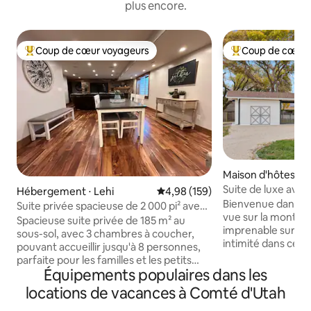
plus encore.
Coup de cœur voyageurs
Coup de cœur 
Coups de cœur voyageurs les plus appréciés
Coups de cœur vo
Maison d'hôtes ⋅ 
Suite de luxe ave
Hébergement ⋅ Lehi
Évaluation moyenne sur la base 
4,98 (159)
Bienvenue dans vo
Suite privée spacieuse de 2 000 pi² avec
vue sur la montagn
3 chambres| Région de Provo–SLC
Spacieuse suite privée de 185 m² au
imprenable sur la
sous-sol, avec 3 chambres à coucher,
intimité dans cet
pouvant accueillir jusqu'à 8 personnes,
d'hôtes de 800 pie
parfaite pour les familles et les petits
nouvellement const
Équipements populaires dans les
groupes. Entrée privée. Juste à côté de
située au centre. Ce magnifique cadre
l'I-15, à seulement 30 minutes de Provo
locations de vacances à Comté d'Utah
champêtre est pro
et de Salt Lake City. Suite ENTIÈRE avec
de pistes de ski 