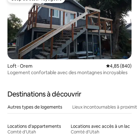
Coup de cœur voyageurs
Loft ⋅ Orem
Évaluation moy
4,85 (840)
Logement confortable avec des montagnes incroyables
Destinations à découvrir
Autres types de logements
Lieux incontournables à proximit
Locations d'appartements
Locations avec accès à un lac
Comté d'Utah
Comté d'Utah