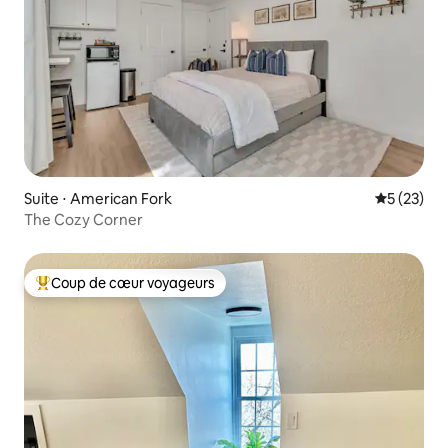
Suite ⋅ American Fork
Évaluation
5 (23)
The Cozy Corner
Coup de cœur voyageurs
Coups de cœur voyageurs les plus appréciés