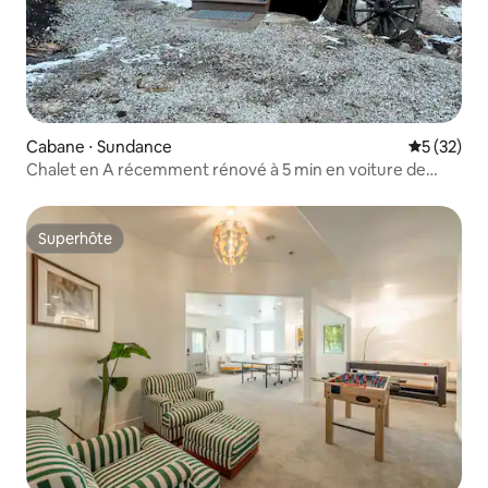
Cabane ⋅ Sundance
Évaluation
5 (32)
Chalet en A récemment rénové à 5 min en voiture de
Sundance
Superhôte
Superhôte