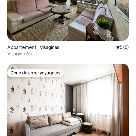
Appartement ⋅ Visaginas
Évaluatio
5 (5)
VIsagino Ap
Coup de cœur voyageurs
Coup de cœur voyageurs