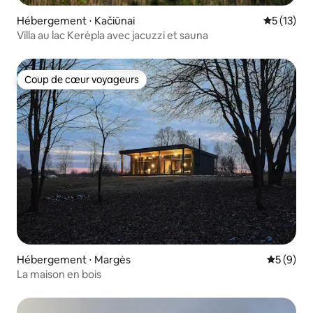
Hébergement ⋅ Kačiūnai
Évaluation
5 (13)
Villa au lac Kerėpla avec jacuzzi et sauna
Coup de cœur voyageurs
Coup de cœur voyageurs
Hébergement ⋅ Margės
Évaluatio
5 (9)
La maison en bois