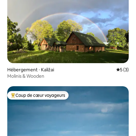
Hébergement ⋅ Kaližai
Évaluatio
5 (3)
Molinis & Wooden
Coup de cœur voyageurs
Coups de cœur voyageurs les plus appréciés