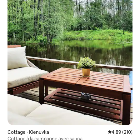
Cottage ⋅ Klenuvka
Évaluation moy
4,89 (210)
Cottage à la campagne avec sauna