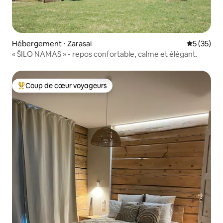
Hébergement ⋅ Zarasai
Évaluation
5 (35)
« ŠILO NAMAS » - repos confortable, calme et élégant.
Coup de cœur voyageurs
Coups de cœur voyageurs les plus appréciés