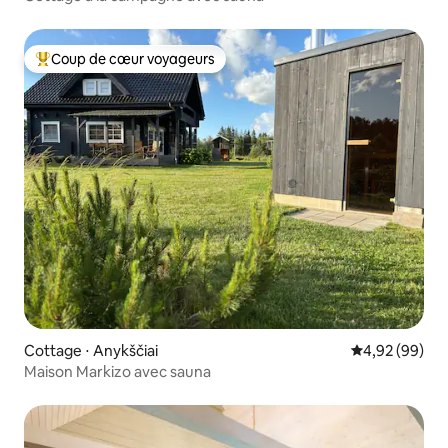
Coup de cœur voyageurs
Coups de cœur voyageurs les plus appréciés
Cottage ⋅ Anykščiai
Évaluation mo
4,92 (99)
Maison Markizo avec sauna