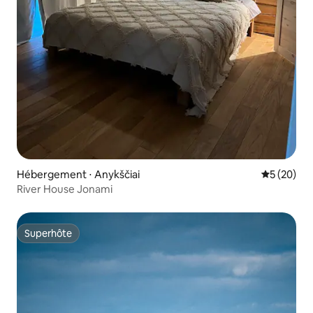
Hébergement ⋅ Anykščiai
Évaluation
5 (20)
River House Jonami
Superhôte
Superhôte