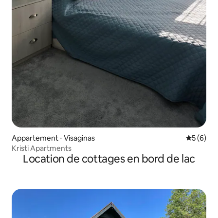
Appartement ⋅ Visaginas
Évaluatio
5 (6)
Kristi Apartments
Location de cottages en bord de lac