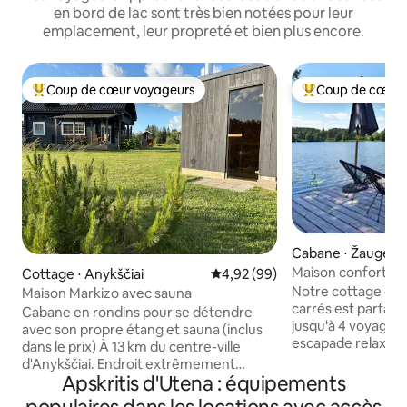
en bord de lac sont très bien notées pour leur
emplacement, leur propreté et bien plus encore.
Coup de cœur voyageurs
Coup de cœur 
Coups de cœur voyageurs les plus appréciés
Coups de cœur vo
Cabane ⋅ Žaugėda
Maison confortable
Cottage ⋅ Anykščiai
Évaluation moyenne sur la base
4,92 (99)
Smilga
Notre cottage con
Maison Markizo avec sauna
carrés est parfait
Cabane en rondins pour se détendre
jusqu'à 4 voyageur
avec son propre étang et sauna (inclus
escapade relaxante
dans le prix) À 13 km du centre-ville
trouverez une kit
d'Anykščiai. Endroit extrêmement
repas, un lit doub
Apskritis d'Utena : équipements
calme : idéal pour s'évader de l'agitation
supplémentaires et
de la ville et se souvenir de ce que c'est