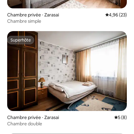
Chambre privée ⋅ Zarasai
Évaluation mo
4,96 (23)
Chambre simple
Superhôte
Superhôte
Chambre privée ⋅ Zarasai
Évaluatio
5 (8)
Chambre double