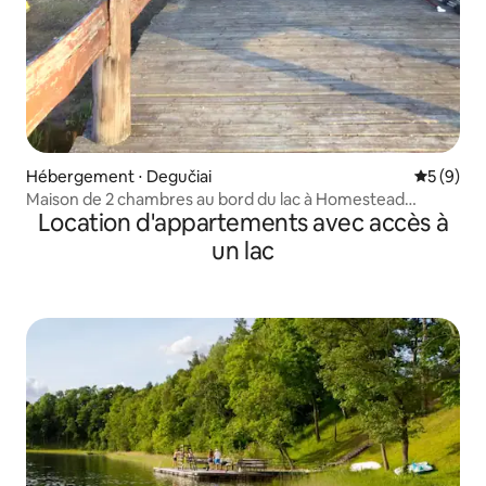
Hébergement ⋅ Degučiai
Évaluatio
5 (9)
Maison de 2 chambres au bord du lac à Homestead
Location d'appartements avec accès à
Kumpuolio
un lac