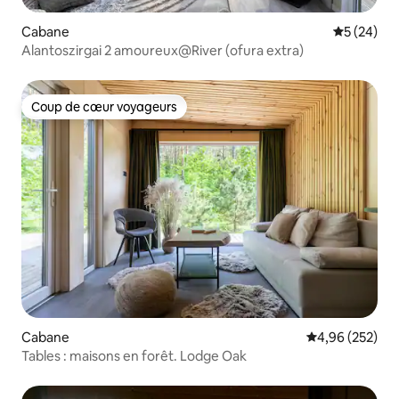
Cabane
Évaluation
5 (24)
Alantoszirgai 2 amoureux@River (ofura extra)
Coup de cœur voyageurs
Coup de cœur voyageurs
Cabane
Évaluation moy
4,96 (252)
Tables : maisons en forêt. Lodge Oak