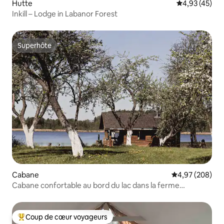
Hutte
Évaluation mo
4,93 (45)
Inkill – Lodge in Labanor Forest
Superhôte
Superhôte
Cabane
Évaluation moy
4,97 (208)
Cabane confortable au bord du lac dans la ferme
écologique Kemešys
Coup de cœur voyageurs
Coups de cœur voyageurs les plus appréciés