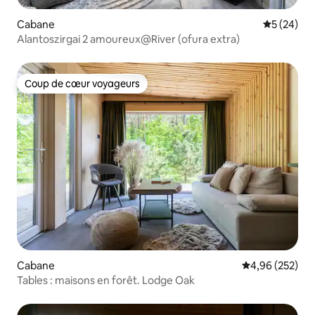
Cabane
Évaluation
5 (24)
Alantoszirgai 2 amoureux@River (ofura extra)
Coup de cœur voyageurs
Coup de cœur voyageurs
Cabane
Évaluation moy
4,96 (252)
Tables : maisons en forêt. Lodge Oak