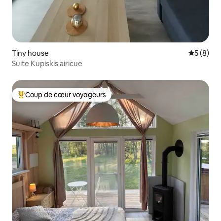
Tiny house
Évaluatio
5 (8)
Suite Kupiskis airicue
Coup de cœur voyageurs
Coups de cœur voyageurs les plus appréciés