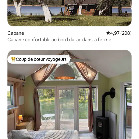
Cabane
Évaluation moy
4,97 (208)
Cabane confortable au bord du lac dans la ferme
écologique Kemešys
Coup de cœur voyageurs
Coups de cœur voyageurs les plus appréciés