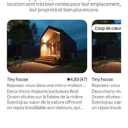
location sont très bien notées pour leur emplacement,
leur propreté et bien plus encore.
Coup de cœur vo
Coup de cœur vo
Tiny house
Évaluation moyenne sur la base
4,83 (47)
Tiny house
Reposez-vous dans une micro-maison
Reposez-vous dan
verte sur une falaise au bord de la
verte sur une falai
Deux micro-maisons exclusives Rest
Deux micro-maison
rivière !
rivière !
Green situées sur la falaise de la rivière
Green situées sur la
Šventoji au cœur de la nature offriront
Šventoji au cœur d
un repos inoubliable aux visiteurs, qui
un repos inoubliabl
pourront accéder à une mini-plage
pourront accéder 
privée, nager, utiliser des terrains de
privée, nager, util
football et de volleyball, un barbecue
football et de voll