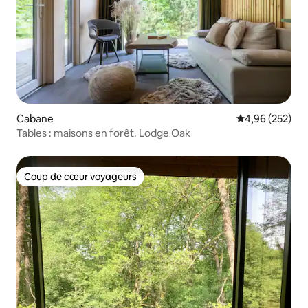
Cabane
Évaluation moy
4,96 (252)
Tables : maisons en forêt. Lodge Oak
Coup de cœur voyageurs
Coup de cœur voyageurs