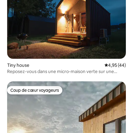
Tiny house
Évaluation mo
4,95 (44)
Reposez-vous dans une micro-maison verte sur une
falaise au bord de la rivière !
Coup de cœur voyageurs
Coup de cœur voyageurs