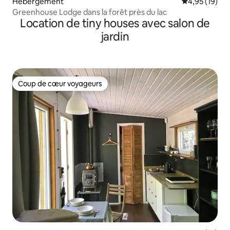
Hébergement
Évaluation mo
4,95 (19)
Greenhouse Lodge dans la forêt près du lac
Location de tiny houses avec salon de
jardin
Coup de cœur voyageurs
Coup de cœur voyageurs