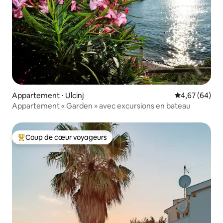
Appartement ⋅ Ulcinj
Évaluation mo
4,67 (64)
Appartement « Garden » avec excursions en bateau
Coup de cœur voyageurs
Coups de cœur voyageurs les plus appréciés