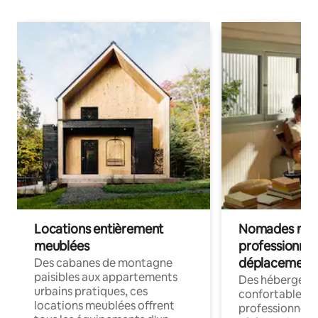
Locations entièrement
Nomades num
meublées
professionnel
déplacement
Des cabanes de montagne
paisibles aux appartements
Des hébergem
urbains pratiques, ces
confortables p
locations meublées offrent
professionnels