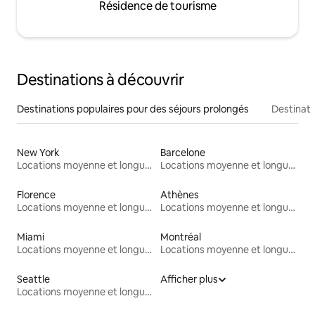
Résidence de tourisme
Destinations à découvrir
Destinations populaires pour des séjours prolongés
Destinati
New York
Barcelone
Locations moyenne et longue durée
Locations moyenne et longue durée
Florence
Athènes
Locations moyenne et longue durée
Locations moyenne et longue durée
Miami
Montréal
Locations moyenne et longue durée
Locations moyenne et longue durée
Seattle
Afficher plus
Locations moyenne et longue durée