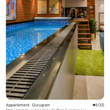
Appartement ⋅ Gurugram
Évaluation
5 (12)