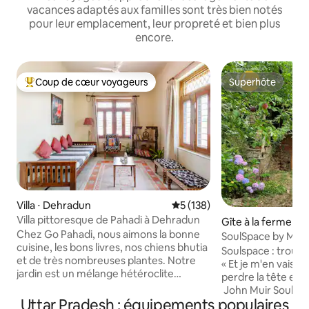
vacances adaptés aux familles sont très bien notés
pour leur emplacement, leur propreté et bien plus
encore.
Coup de cœur voyageurs
Superhôte
Coups de cœur voyageurs les plus appréciés
Superhôte
Villa ⋅ Dehradun
Évaluation moyenne sur la ba
5 (138)
Villa pittoresque de Pahadi à Dehradun
Gîte à la ferme ⋅ 
Chez Go Pahadi, nous aimons la bonne
SoulSpace by Mett
cuisine, les bons livres, nos chiens bhutia
ouvert rustique
Soulspace : trouve
et de très nombreuses plantes. Notre
« Et je m'en vais d
jardin est un mélange hétéroclite
perdre la tête et 
d'herbes aromatiques, de fleurs, de
John Muir SoulSpace est un studio
légumes et d'arbres fruitiers, et nous
Uttar Pradesh : équipements populaires
ouvert de 900 pied