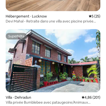
Hébergement ⋅ Lucknow
Évaluation
5 (25)
Devi Mahal - Retraite dans une villa avec piscine privée
intérieure
Superhôte
Superhôte
Villa ⋅ Dehradun
Évaluation moy
4,86 (201)
Villa privée Bumblebee avec pataugeoire/Animaux