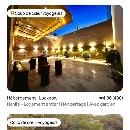
Coup de cœur voyageurs
Coups de cœur voyageurs les plus appréciés
Hébergement ⋅ Lucknow
Évaluation moy
4,96 (400)
Nahil's – Logement entier | Non partagé | Avec gardien
Coup de cœur voyageurs
Coup de cœur voyageurs