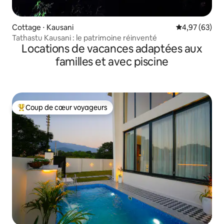
Cottage ⋅ Kausani
Évaluation mo
4,97 (63)
Tathastu Kausani : le patrimoine réinventé
Locations de vacances adaptées aux
familles et avec piscine
Coup de cœur voyageurs
Coups de cœur voyageurs les plus appréciés