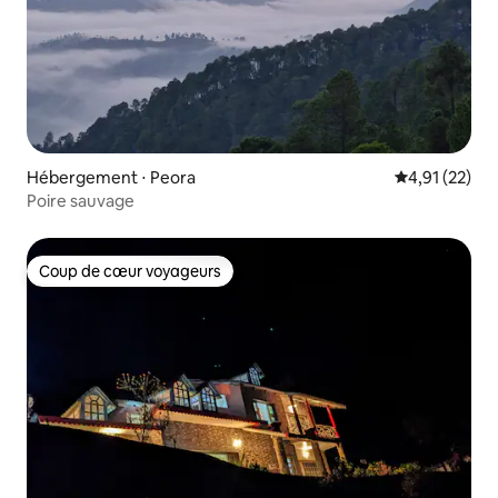
Hébergement ⋅ Peora
Évaluation mo
4,91 (22)
Poire sauvage
Coup de cœur voyageurs
Coup de cœur voyageurs