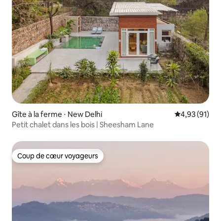
Gîte à la ferme ⋅ New Delhi
Évaluation mo
4,93 (91)
Petit chalet dans les bois | Sheesham Lane
Coup de cœur voyageurs
Coup de cœur voyageurs