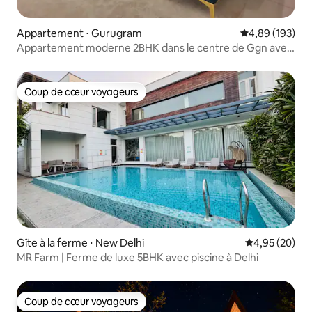
Appartement ⋅ Gurugram
Évaluation moy
4,89 (193)
Appartement moderne 2BHK dans le centre de Ggn avec
balcon
Coup de cœur voyageurs
Coup de cœur voyageurs
Gîte à la ferme ⋅ New Delhi
Évaluation mo
4,95 (20)
MR Farm | Ferme de luxe 5BHK avec piscine à Delhi
Coup de cœur voyageurs
Coup de cœur voyageurs