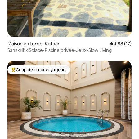
Maison en terre ⋅ Kothar
Évaluation mo
4,88 (17)
Sanskritik Solace•Piscine privée•Jeux•Slow Living
Coup de cœur voyageurs
Coups de cœur voyageurs les plus appréciés