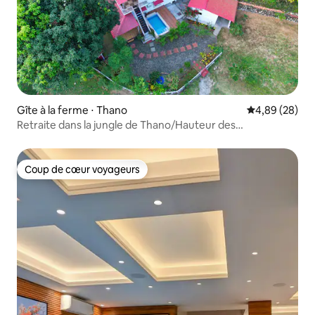
Gîte à la ferme ⋅ Thano
Évaluation mo
4,89 (28)
Retraite dans la jungle de Thano/Hauteur des
collines/Piscine/4 pièces
Coup de cœur voyageurs
Coup de cœur voyageurs