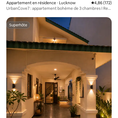
Appartement en résidence ⋅ Lucknow
Évaluation moy
4,86 (172)
UrbanCove7 : appartement bohème de 3 chambres I Rez-
de-chaussée sans marche | GomtiNgr
Superhôte
Superhôte