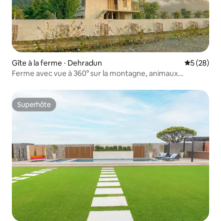
Gîte à la ferme ⋅ Dehradun
Évaluation
5 (28)
Ferme avec vue à 360° sur la montagne, animaux
acceptés
Superhôte
Superhôte