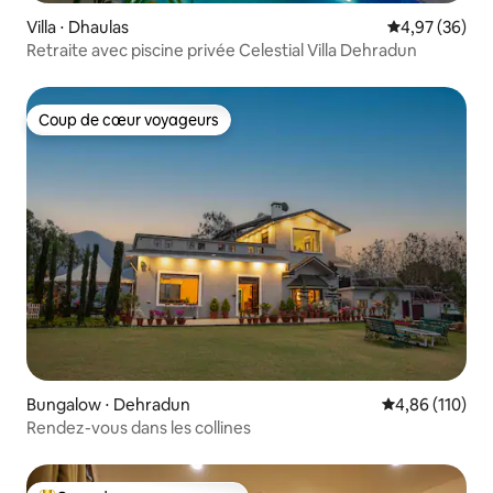
Villa ⋅ Dhaulas
Évaluation mo
4,97 (36)
Retraite avec piscine privée Celestial Villa Dehradun
Coup de cœur voyageurs
Coup de cœur voyageurs
Bungalow ⋅ Dehradun
Évaluation moy
4,86 (110)
Rendez-vous dans les collines