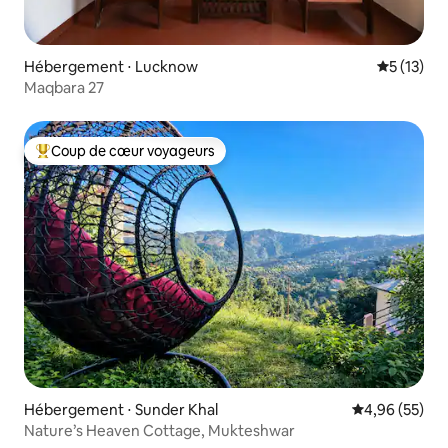
Hébergement ⋅ Lucknow
Évaluation
5 (13)
Maqbara 27
Coup de cœur voyageurs
Coups de cœur voyageurs les plus appréciés
Hébergement ⋅ Sunder Khal
Évaluation mo
4,96 (55)
Nature’s Heaven Cottage, Mukteshwar