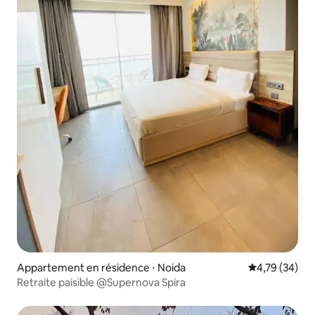
Appartement en résidence ⋅ Noida
Évaluation mo
4,79 (34)
Retraite paisible @Supernova Spira