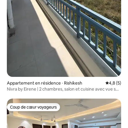
Appartement en résidence ⋅ Rishikesh
Évaluation 
4,8 (5)
Nivra by Eirene | 2 chambres, salon et cuisine avec vue sur
le Gange | Jardin et terrasse
Coup de cœur voyageurs
Coup de cœur voyageurs