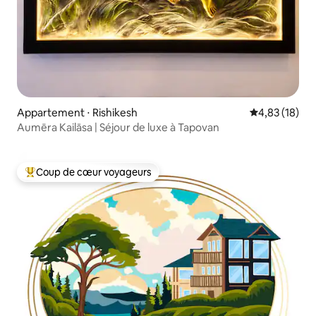
Appartement ⋅ Rishikesh
Évaluation mo
4,83 (18)
Aumēra Kailāsa | Séjour de luxe à Tapovan
Coup de cœur voyageurs
Coups de cœur voyageurs les plus appréciés