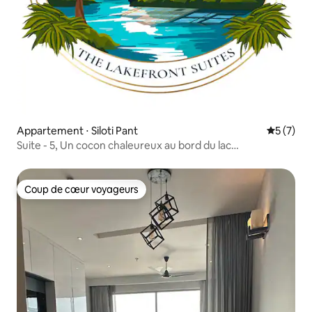
Appartement ⋅ Siloti Pant
Évaluatio
5 (7)
Suite - 5, Un cocon chaleureux au bord du lac
Naukuchiatal
Coup de cœur voyageurs
Coup de cœur voyageurs