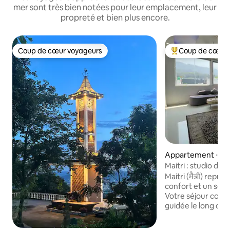
mer sont très bien notées pour leur emplacement, leur
propreté et bien plus encore.
Coup de cœur voyageurs
Coup de cœur 
Coup de cœur voyageurs
Coups de cœur vo
Appartement ⋅ Ris
Maitri : studio de 
Aarti VIP
Maitri (मैत्री) repré
confort et un senti
Votre séjour com
guidée le long de l
expérience VIP Ganga Aart
un quartier calme 