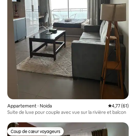
Appartement ⋅ Noida
Évaluation mo
4,77 (61)
Suite de luxe pour couple avec vue sur la rivière et balcon
Coup de cœur voyageurs
Coup de cœur voyageurs