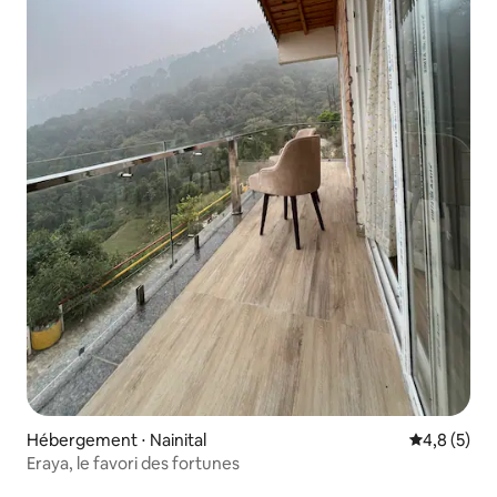
Hébergement ⋅ Nainital
Évaluation 
4,8 (5)
Eraya, le favori des fortunes