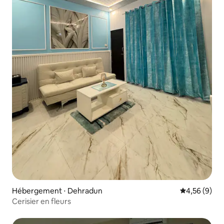
Hébergement ⋅ Dehradun
Évaluation m
4,56 (9)
Cerisier en fleurs