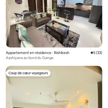
Appartement en résidence ⋅ Rishikesh
Évaluation
5 (33)
Aashiyana au bord du Gange
Coup de cœur voyageurs
Coup de cœur voyageurs