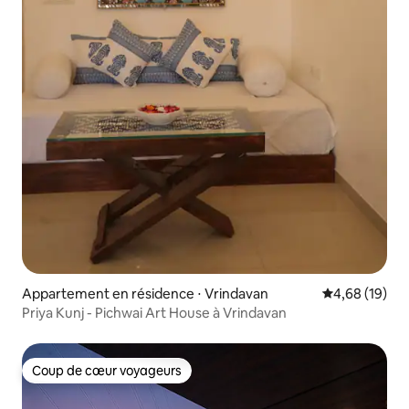
Appartement en résidence ⋅ Vrindavan
Évaluation mo
4,68 (19)
Priya Kunj - Pichwai Art House à Vrindavan
Coup de cœur voyageurs
Coup de cœur voyageurs