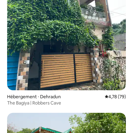
Hébergement ⋅ Dehradun
Évaluation mo
4,78 (79)
The Bagiya | Robbers Cave