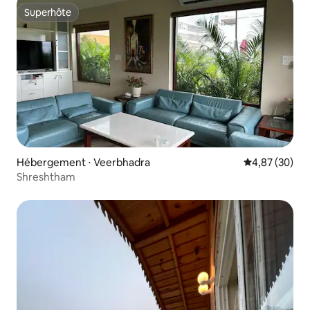
Superhôte
Superhôte
Hébergement ⋅ Veerbhadra
Évaluation mo
4,87 (30)
Shreshtham