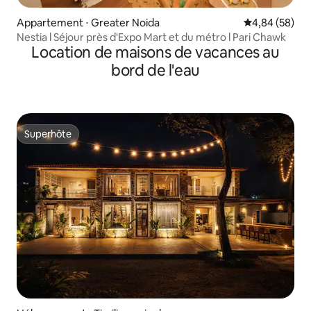
Appartement ⋅ Greater Noida
Évaluation mo
4,84 (58)
Nestia l Séjour près d'Expo Mart et du métro l Pari Chawk
Location de maisons de vacances au
bord de l'eau
Superhôte
Superhôte