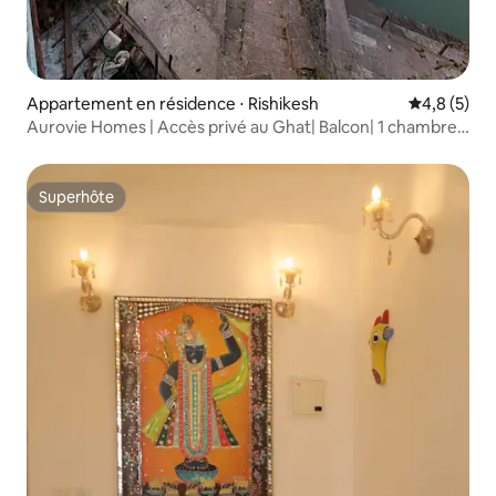
Appartement en résidence ⋅ Rishikesh
Évaluation 
4,8 (5)
Aurovie Homes | Accès privé au Ghat| Balcon| 1 chambre,
1 salle de bain et 1 salon
Superhôte
Superhôte