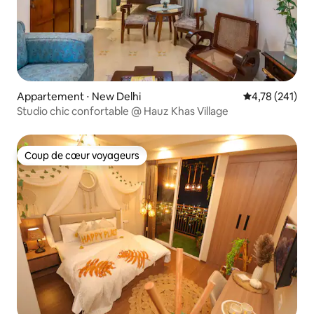
Appartement ⋅ New Delhi
Évaluation moy
4,78 (241)
Studio chic confortable @ Hauz Khas Village
Coup de cœur voyageurs
Coup de cœur voyageurs