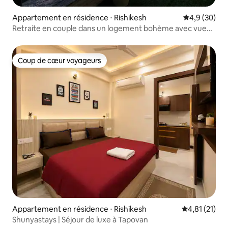
Appartement en résidence ⋅ Rishikesh
Évaluation m
4,9 (30)
Retraite en couple dans un logement bohème avec vue
sur le Gange, palmiers et pampas
Coup de cœur voyageurs
Coup de cœur voyageurs
Appartement en résidence ⋅ Rishikesh
Évaluation mo
4,81 (21)
Shunyastays | Séjour de luxe à Tapovan