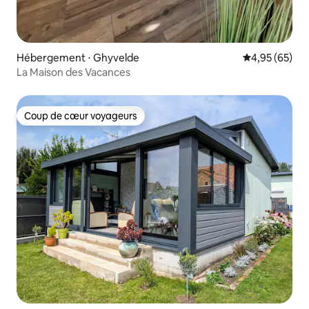
Hébergement ⋅ Ghyvelde
Évaluation mo
4,95 (65)
La Maison des Vacances
Coup de cœur voyageurs
Coup de cœur voyageurs