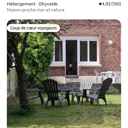
Hébergement ⋅ Ghyvelde
Évaluation moy
4,92 (100)
Maison proche mer et nature
Coup de cœur voyageurs
Coup de cœur voyageurs