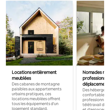
Locations entièrement
Nomades num
meublées
professionnel
déplacement
Des cabanes de montagne
paisibles aux appartements
Des hébergem
urbains pratiques, ces
confortables p
locations meublées offrent
professionnels
tous les équipements d'un
télétravail dis
logement standard.
et d'espaces de