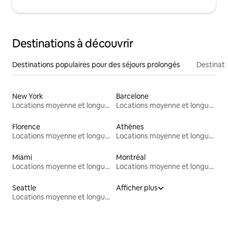
Destinations à découvrir
Destinations populaires pour des séjours prolongés
Destinati
New York
Barcelone
Locations moyenne et longue durée
Locations moyenne et longue durée
Florence
Athènes
Locations moyenne et longue durée
Locations moyenne et longue durée
Miami
Montréal
Locations moyenne et longue durée
Locations moyenne et longue durée
Seattle
Afficher plus
Locations moyenne et longue durée