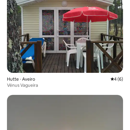
Hutte ⋅ Aveiro
Évaluatio
4 (6)
Vénus Vagueira