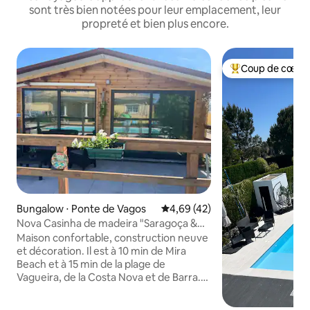
sont très bien notées pour leur emplacement, leur
propreté et bien plus encore.
Coup de cœur 
Coups de cœur vo
Bungalow ⋅ Ponte de Vagos
Évaluation moyenne sur la base
4,69 (42)
Nova Casinha de madeira "Saragoça &
Vergueiro"
Maison confortable, construction neuve
et décoration. Il est à 10 min de Mira
Beach et à 15 min de la plage de
Vagueira, de la Costa Nova et de Barra.
Vous pouvez faire des promenades ou
des balades à vélo au calme.