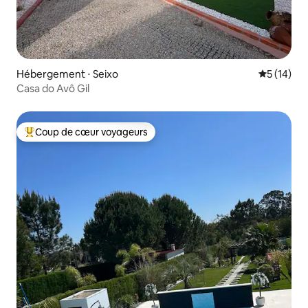
Hébergement ⋅ Seixo
Évaluation
5 (14)
Casa do Avô Gil
Coup de cœur voyageurs
Coups de cœur voyageurs les plus appréciés