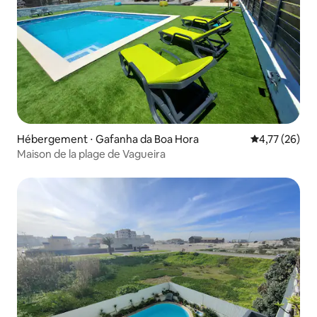
Hébergement ⋅ Gafanha da Boa Hora
Évaluation mo
4,77 (26)
Maison de la plage de Vagueira