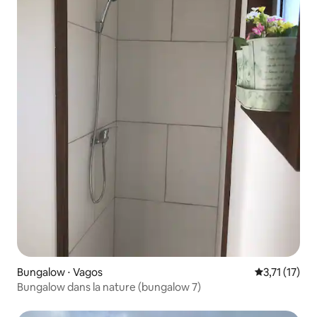
Bungalow ⋅ Vagos
Évaluation m
3,71 (17)
Bungalow dans la nature (bungalow 7)