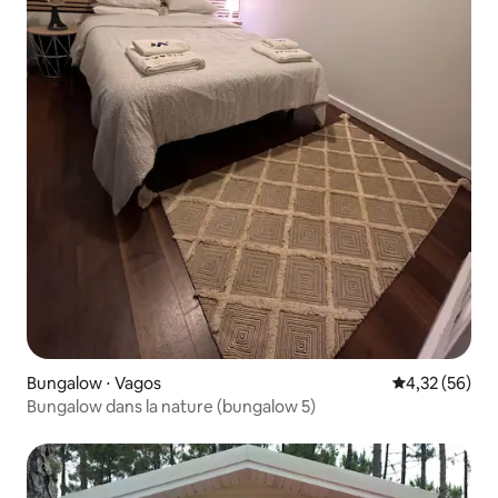
Bungalow ⋅ Vagos
Évaluation mo
4,32 (56)
Bungalow dans la nature (bungalow 5)