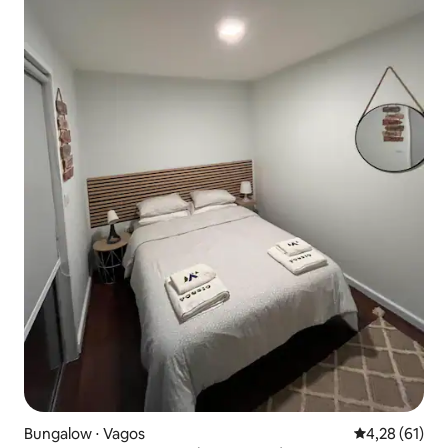
Bungalow ⋅ Vagos
Évaluation mo
4,28 (61)