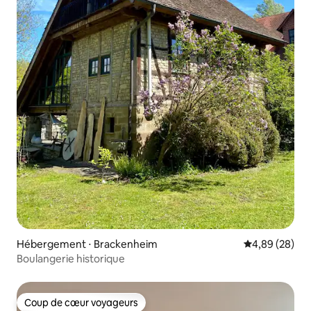
Hébergement ⋅ Brackenheim
Évaluation mo
4,89 (28)
Boulangerie historique
Coup de cœur voyageurs
Coup de cœur voyageurs