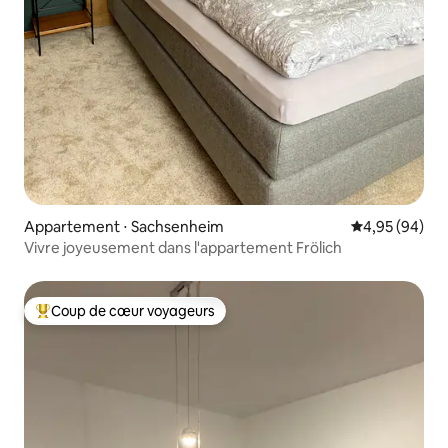
Appartement ⋅ Sachsenheim
Évaluation mo
4,95 (94)
Vivre joyeusement dans l'appartement Frölich
Coup de cœur voyageurs
Coups de cœur voyageurs les plus appréciés