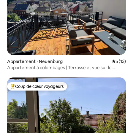
Appartement ⋅ Neuenbürg
Évaluation
5 (13)
Appartement à colombages | Terrasse et vue sur le
château
Coup de cœur voyageurs
Coups de cœur voyageurs les plus appréciés