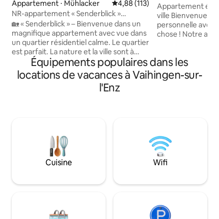
Appartement ⋅ Mühlacker
Évaluation moyenne sur la base 
4,88 (113)
Train | Lave-linge
Appartement élég
NR-appartement « Senderblick »
ville Bienvenue dan
calme+cosy
🏡 « Senderblick » – Bienvenue dans un
personnelle avec 
magnifique appartement avec vue dans
chose ! Notre app
un quartier résidentiel calme. Le quartier
baigné de lumière 
est parfait. La nature et la ville sont à
scandinave allie u
Équipements populaires dans les
votre porte. Confortable 60 m² pour
équipement moder
votre usage exclusif avec une entrée
familial – idéal pour
locations de vacances à Vaihingen-sur-
séparée et une terrasse couverte, idéale
groupes d'amis ou
l'Enz
pour se détendre à l'extérieur. Que vous
d'affaires. Ici, tu trouveras la paix,
recherchiez de la détente, un bureau à
l'espace et une vra
domicile ou une escale pendant votre
dans un charmant
voyage, vous trouverez ici de l'intimité,
mansardé avec une
du confort et une atmosphère agréable.
détails de haute qu
Le Wi-Fi est disponible dans tout
soigneusement p
l'appartement et est gratuit.
Cuisine
Wifi