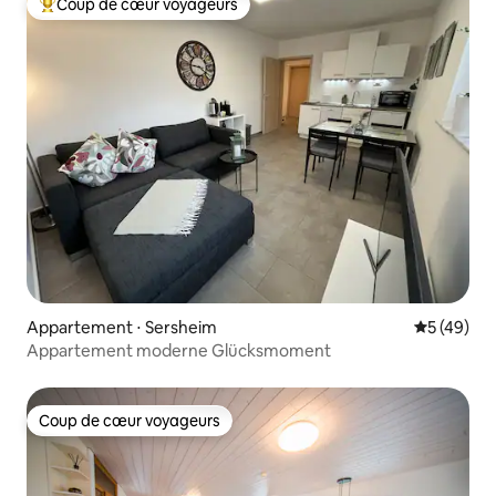
Coup de cœur voyageurs
Coups de cœur voyageurs les plus appréciés
Appartement ⋅ Sersheim
Évaluation
5 (49)
Appartement moderne Glücksmoment
Coup de cœur voyageurs
Coup de cœur voyageurs