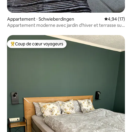
Appartement ⋅ Schwieberdingen
Évaluation mo
4,94 (17)
Appartement moderne avec jardin d'hiver et terrasse sur
le toit
Coup de cœur voyageurs
Coups de cœur voyageurs les plus appréciés