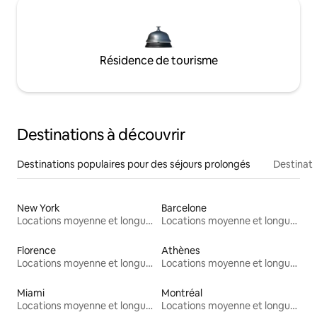
Résidence de tourisme
Destinations à découvrir
Destinations populaires pour des séjours prolongés
Destinati
New York
Barcelone
Locations moyenne et longue durée
Locations moyenne et longue durée
Florence
Athènes
Locations moyenne et longue durée
Locations moyenne et longue durée
Miami
Montréal
Locations moyenne et longue durée
Locations moyenne et longue durée