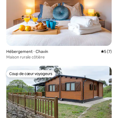
Hébergement ⋅ Chavín
Évaluatio
5 (7)
Maison rurale côtière
Coup de cœur voyageurs
Coup de cœur voyageurs