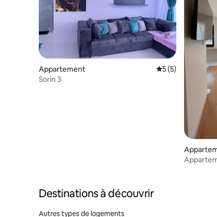
Appartement
Évaluation moyenn
5 (5)
Sorin 3
Apparte
Appartem
Destinations à découvrir
Autres types de logements