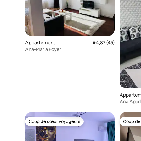
Appartement
Évaluation moyenne su
4,87 (45)
Ana-Maria Foyer
Appartem
Ana Apar
Coup de cœur voyageurs
Coup de
Coup de cœur voyageurs
Coup de