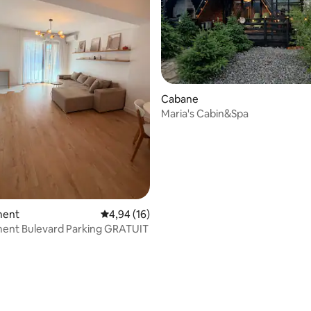
e sur la base de 5 commentaires : 5 sur 5
Cabane
Maria's Cabin&Spa
ment
Évaluation moyenne sur la base de 16 comme
4,94 (16)
ent Bulevard Parking GRATUIT