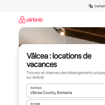
Aller
Certai
directement
au
contenu
Vâlcea : locations de
vacances
Trouvez et réservez des hébergements uniqu
sur Airbnb
Adresse
Lorsque les résultats s'affichent, utilisez les flèc
Arrivée