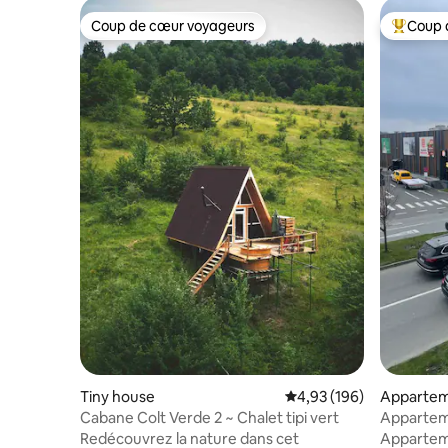
Coup de cœur voyageurs
Coup 
Coup de cœur voyageurs
Coups de
Tiny house
Évaluation moyenne sur 
4,93 (196)
Apparte
Cabane Colt Verde 2 ~ Chalet tipi vert
Appartem
sur le bo
Redécouvrez la nature dans cet
Appartem