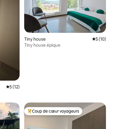
Tiny house
Évaluation moyenne
5 (10)
Tiny house épique
entaires : 4,9 sur 5
Évaluation moyenne sur la base de 12 commentaires : 5 sur 5
5 (12)
Coup de cœur voyageurs
Coups de cœur voyageurs les plus appréciés