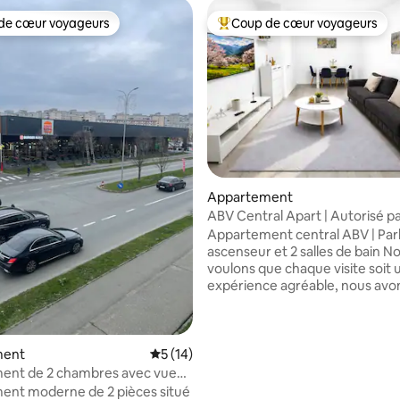
de cœur voyageurs
Coup de cœur voyageurs
 cœur voyageurs les plus appréciés
Coups de cœur voyageurs les p
Appartement
ABV Central Apart | Autorisé pa
ministère du Tourisme
Appartement central ABV | Par
ascenseur et 2 salles de bain N
voulons que chaque visite soit 
expérience agréable, nous avo
tout préparé pour que vous vo
comme chez vous. 🛏️ 🛋️ ☕ Nous
sommes situés à proximité du 
Râmnic, du parc Zavoi, du Mall R
la base de 196 commentaires : 4,93 sur 5
ment
Évaluation moyenne sur la base de 14 co
5 (14)
et des principales attractions de 
ent de 2 chambres avec vue
Les stations thermales d'Olăneș
ulevard Dem Radulescu
ent moderne de 2 pièces situé