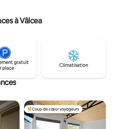
0-30
matin. ✔ Quartier calme ✔ Accès facile à
s veniez
la ville ✔ Cuisine équipée ✔ Wifi et TV
aires, A B
Avec un ✔ stationnement à proximité Au
nces à Vâlcea
plaisir de vous accueillir à Râmnicu
Vâlcea !
ement gratuit
Climatisation
r place
ances
Coup de cœur voyageurs
lus appréciés
Coups de cœur voyageurs les plus appréciés