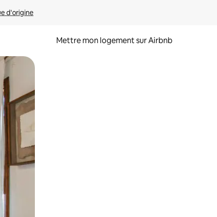
ue d'origine
Mettre mon logement sur Airbnb
sant glisser.