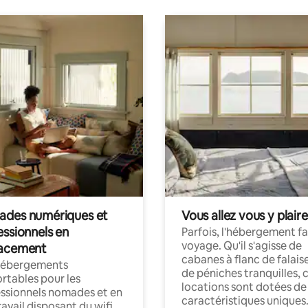
des numériques et
Vous allez vous y plaire
essionnels en
Parfois, l'hébergement fai
voyage. Qu'il s'agisse de
acement
cabanes à flanc de falais
hébergements
de péniches tranquilles, 
rtables pour les
locations sont dotées de
ssionnels nomades et en
caractéristiques uniques
ravail disposant du wifi