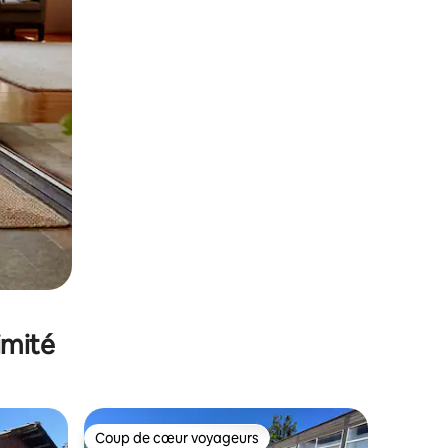
imité
Coup de cœur voyageurs
lus appréciés
Coup de cœur voyageurs