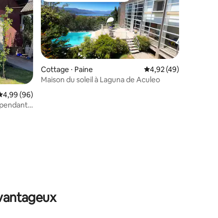
Cottage ⋅ Paine
Évaluation moyenne su
4,92 (49)
Maison du soleil à Laguna de Aculeo
Évaluation moyenne sur la base de 96 commentaires : 4,99 sur 5
4,99 (96)
épendant
ntaires : 4,97 sur 5
avantageux