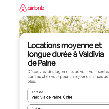
Aller
directement
au
contenu
Locations moyenne et
longue durée à Valdivia
de Paine
Découvrez des logements où vous vous sente
comme chez vous pour un séjour d'un mois ou
plus.
Adresse
Lorsque les résultats s'affichent, utilisez les flèc
Arrivée