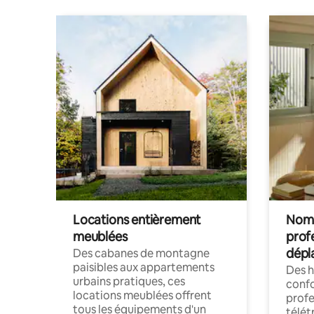
Locations entièrement
Noma
meublées
prof
dépl
Des cabanes de montagne
paisibles aux appartements
Des 
urbains pratiques, ces
confo
locations meublées offrent
profe
tous les équipements d'un
télét