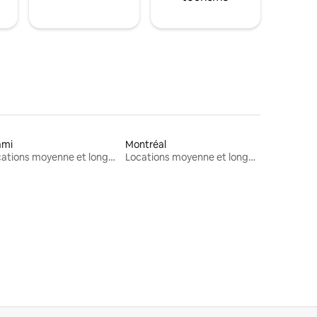
ami
Montréal
Locations moyenne et longue durée
Locations moyenne et longue durée