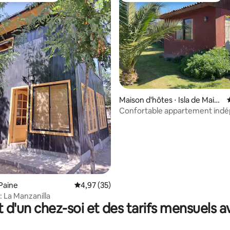
Maison d'hôtes ⋅ Isla de Maip
o
Confortable appartement ind
avec petit déjeuner.
la base de 106 commentaires : 4,93 sur 5
Paine
Évaluation moyenne sur la base de 35 comme
4,97 (35)
: La Manzanilla
t d'un chez-soi et des tarifs mensuels 