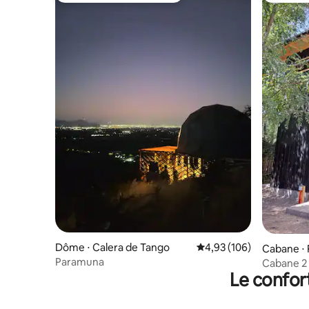
Dôme ⋅ Calera de Tango
Évaluation moyenne sur 
4,93 (106)
Cabane ⋅ 
Paramuna
Cabane 2 
Le confor